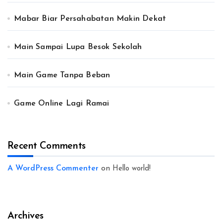
Mabar Biar Persahabatan Makin Dekat
Main Sampai Lupa Besok Sekolah
Main Game Tanpa Beban
Game Online Lagi Ramai
Recent Comments
A WordPress Commenter
on
Hello world!
Archives