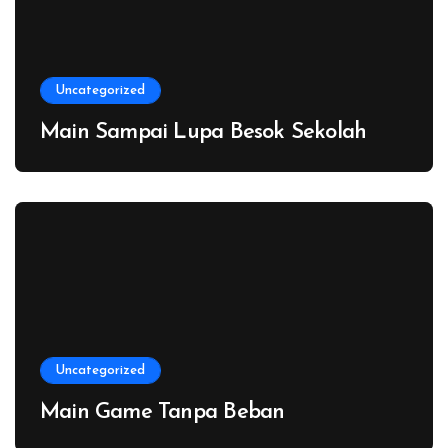
Uncategorized
Main Sampai Lupa Besok Sekolah
Uncategorized
Main Game Tanpa Beban