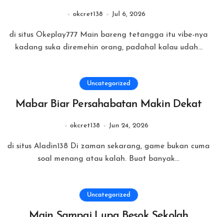
okcret138
Jul 6, 2026
di situs Okeplay777 Main bareng tetangga itu vibe-nya
kadang suka diremehin orang, padahal kalau udah...
Uncategorized
Mabar Biar Persahabatan Makin Dekat
okcret138
Jun 24, 2026
di situs Aladin138 Di zaman sekarang, game bukan cuma
soal menang atau kalah. Buat banyak...
Uncategorized
Main Sampai Lupa Besok Sekolah