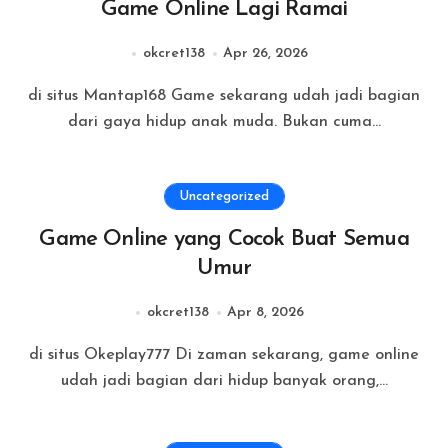
Game Online Lagi Ramai
okcret138
Apr 26, 2026
di situs Mantap168 Game sekarang udah jadi bagian
dari gaya hidup anak muda. Bukan cuma...
Uncategorized
Game Online yang Cocok Buat Semua
Umur
okcret138
Apr 8, 2026
di situs Okeplay777 Di zaman sekarang, game online
udah jadi bagian dari hidup banyak orang,...