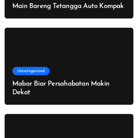
Main Bareng Tetangga Auto Kompak
Uncategorized
Mabar Biar Persahabatan Makin
Dekat