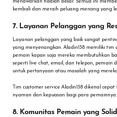
menawarkan hadiah besar. Semua ini memberik
kembali dan meraih peluang menang yang le
7. Layanan Pelanggan yang Res
Layanan pelanggan yang baik sangat pent
yang menyenangkan. Aladin138 memiliki ti
pemain kapan saja mereka membutuhkan ban
seperti live chat, email, dan telepon, pem
untuk pertanyaan atau masalah yang mereka
Tim customer service Aladin138 dikenal cepa
nyaman dan kepuasan bagi para pemainnya.
8. Komunitas Pemain yang Solid