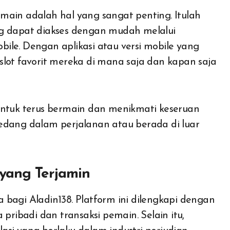
in adalah hal yang sangat penting. Itulah
 dapat diakses dengan mudah melalui
ile. Dengan aplikasi atau versi mobile yang
slot favorit mereka di mana saja dan kapan saja
tuk terus bermain dan menikmati keseruan
edang dalam perjalanan atau berada di luar
yang Terjamin
bagi Aladin138. Platform ini dilengkapi dengan
 pribadi dan transaksi pemain. Selain itu,