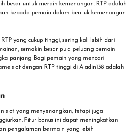
ebih besar untuk meraih kemenangan. RTP adalah
alikan kepada pemain dalam bentuk kemenangan
TP yang cukup tinggi, sering kali lebih dari
ermainan, semakin besar pula peluang pemain
a panjang. Bagi pemain yang mencari
me slot dengan RTP tinggi di Aladin138 adalah
an
n slot yang menyenangkan, tetapi juga
giurkan. Fitur bonus ini dapat meningkatkan
n pengalaman bermain yang lebih