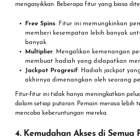
mengasyikkan. Beberapa fitur yang biasa dite
Free Spins
: Fitur ini memungkinkan pe
memberi kesempatan lebih banyak unt
banyak.
Multiplier
: Mengalikan kemenangan pem
membuat hadiah yang didapatkan menja
Jackpot Progresif
: Hadiah jackpot yan
akhirnya dimenangkan oleh seorang p
Fitur-fitur ini tidak hanya meningkatkan p
dalam setiap putaran. Pemain merasa lebih t
mencoba keberuntungan mereka.
4. Kemudahan Akses di Semua 