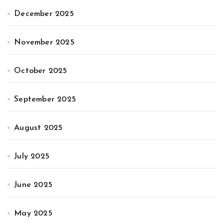
December 2025
November 2025
October 2025
September 2025
August 2025
July 2025
June 2025
May 2025