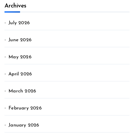
Archives
July 2026
June 2026
May 2026
April 2026
March 2026
February 2026
January 2026