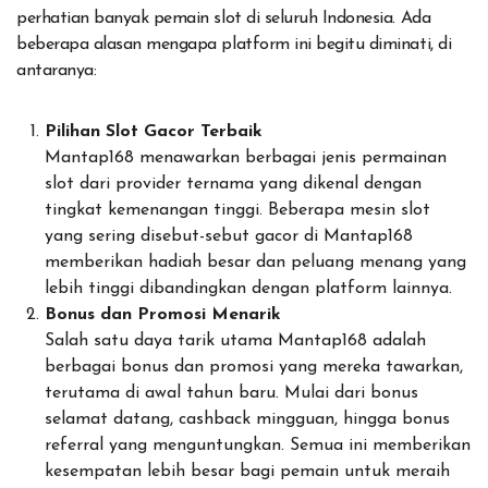
perhatian banyak pemain slot di seluruh Indonesia. Ada
beberapa alasan mengapa platform ini begitu diminati, di
antaranya:
Pilihan Slot Gacor Terbaik
Mantap168 menawarkan berbagai jenis permainan
slot dari provider ternama yang dikenal dengan
tingkat kemenangan tinggi. Beberapa mesin slot
yang sering disebut-sebut gacor di Mantap168
memberikan hadiah besar dan peluang menang yang
lebih tinggi dibandingkan dengan platform lainnya.
Bonus dan Promosi Menarik
Salah satu daya tarik utama Mantap168 adalah
berbagai bonus dan promosi yang mereka tawarkan,
terutama di awal tahun baru. Mulai dari bonus
selamat datang, cashback mingguan, hingga bonus
referral yang menguntungkan. Semua ini memberikan
kesempatan lebih besar bagi pemain untuk meraih