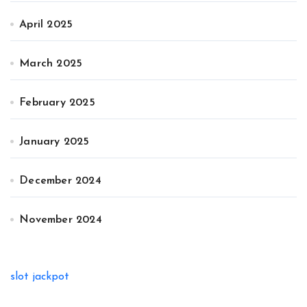
April 2025
March 2025
February 2025
January 2025
December 2024
November 2024
slot jackpot