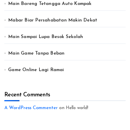
Main Bareng Tetangga Auto Kompak
Mabar Biar Persahabatan Makin Dekat
Main Sampai Lupa Besok Sekolah
Main Game Tanpa Beban
Game Online Lagi Ramai
Recent Comments
A WordPress Commenter
on
Hello world!