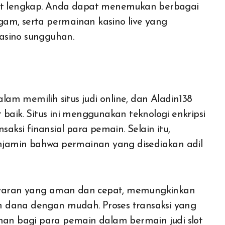
gat lengkap. Anda dapat menemukan berbagai
am, serta permainan kasino live yang
asino sungguhan.
am memilih situs judi online, dan Aladin138
ik. Situs ini menggunakan teknologi enkripsi
saksi finansial para pemain. Selain itu,
menjamin bahwa permainan yang disediakan adil
ayaran yang aman dan cepat, memungkinkan
 dana dengan mudah. Proses transaksi yang
n bagi para pemain dalam bermain judi slot