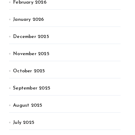
February 2026
January 2026
December 2025
November 2025
October 2025
September 2025
August 2025
July 2025