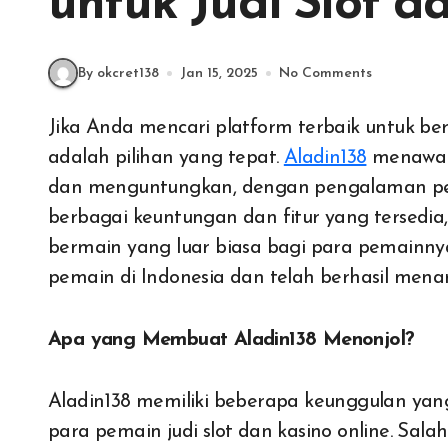
untuk Judi Slot d
By okcret138
Jan 15, 2025
No Comments
Jika Anda mencari platform terbaik untuk bermain judi slot dan kasino online, Aladin138
adalah pilihan yang tepat.
Aladin138
menawark
dan menguntungkan, dengan pengalaman p
berbagai keuntungan dan fitur yang tersed
bermain yang luar biasa bagi para pemainnya.
pemain di Indonesia dan telah berhasil menari
Apa yang Membuat Aladin138 Menonjol?
Aladin138 memiliki beberapa keunggulan ya
para pemain judi slot dan kasino online. Sala