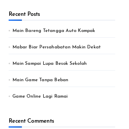
Recent Posts
Main Bareng Tetangga Auto Kompak
Mabar Biar Persahabatan Makin Dekat
Main Sampai Lupa Besok Sekolah
Main Game Tanpa Beban
Game Online Lagi Ramai
Recent Comments