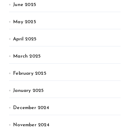
June 2025
May 2025
April 2025
March 2025
February 2025
January 2025
December 2024
November 2024