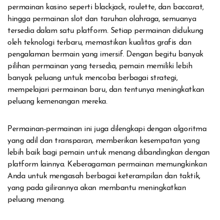
permainan kasino seperti blackjack, roulette, dan baccarat,
hingga permainan slot dan taruhan olahraga, semuanya
tersedia dalam satu platform. Setiap permainan didukung
oleh teknologi terbaru, memastikan kualitas grafis dan
pengalaman bermain yang imersif. Dengan begitu banyak
pilihan permainan yang tersedia, pemain memiliki lebih
banyak peluang untuk mencoba berbagai strategi,
mempelajari permainan baru, dan tentunya meningkatkan
peluang kemenangan mereka.
Permainan-permainan ini juga dilengkapi dengan algoritma
yang adil dan transparan, memberikan kesempatan yang
lebih baik bagi pemain untuk menang dibandingkan dengan
platform lainnya. Keberagaman permainan memungkinkan
Anda untuk mengasah berbagai keterampilan dan taktik,
yang pada gilirannya akan membantu meningkatkan
peluang menang.