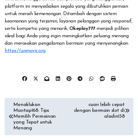
platform ini menyediakan segala yang dibutuhkan pemain
untuk meraih kemenangan. Ditambah dengan sistem
keamanan yang terjamin, layanan pelanggan yang responsif,
serta kompetisi yang menarik,
Okeplay777
menjadi pilihan
ideal bagi Anda yang ingin meningkatkan peluang menang
dan merasakan pengalaman bermain yang menyenangkan.
https://unmovic.org
Post
Menaklukan
cuan lebih cepat
Mantap168: Tips
dengan bermain slot di
navigation
Memilih Permainan
aladin138
yang Tepat untuk
Menang