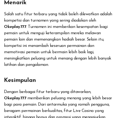
Menarik
Salah satu fitur terbaru yang tidak boleh dilewatkan adalah
kompetisi dan turnamen yang sering diadakan oleh
Okeplay777
. Turnamen ini memberikan kesempatan bagi
pemain untuk menguji keterampilan mereka melawan
pemain lain dan memenangkan hadiah besar. Selain itu,
kompetisi ini menambah keseruan permainan dan
memotivasi pemain untuk bermain lebih baik lagi,
meningkatkan peluang untuk menang dengan lebih banyak
latihan dan pengalaman.
Kesimpulan
Dengan berbagai fitur terbaru yang ditawarkan,
Okeplay777
memberikan peluang menang yang lebih besar
bagi para pemain. Dari antarmuka yang ramah pengguna,
beragam permainan berkualitas, fitur Live Casino yang
interaktif, hingga bonus dan promosi yang menggiurkan,