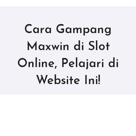
Cara Gampang
Maxwin di Slot
Online, Pelajari di
Website Ini!
Copyright © All rights reserved
|
Blogtag
by