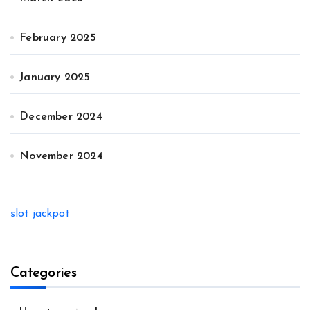
February 2025
January 2025
December 2024
November 2024
slot jackpot
Categories