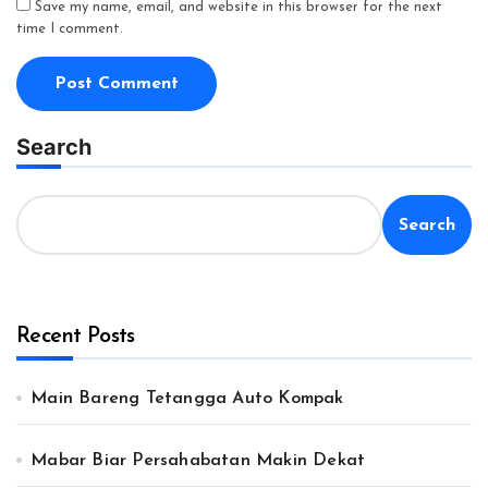
Save my name, email, and website in this browser for the next
time I comment.
Search
Search
Recent Posts
Main Bareng Tetangga Auto Kompak
Mabar Biar Persahabatan Makin Dekat