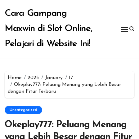
Skip
to
Cara Gampang
content
Maxwin di Slot Online,
Pelajari di Website Ini!
Home
2025
January
17
Okeplay777: Peluang Menang yang Lebih Besar
dengan Fitur Terbaru
Uncategorized
Okeplay777: Peluang Menang
yang Lebih Besar dengan Fitur