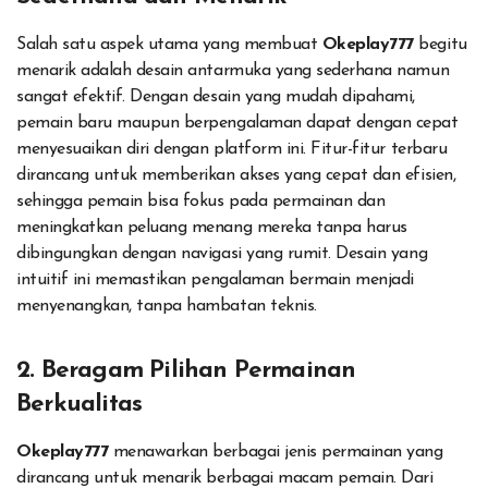
Salah satu aspek utama yang membuat
Okeplay777
begitu
menarik adalah desain antarmuka yang sederhana namun
sangat efektif. Dengan desain yang mudah dipahami,
pemain baru maupun berpengalaman dapat dengan cepat
menyesuaikan diri dengan platform ini. Fitur-fitur terbaru
dirancang untuk memberikan akses yang cepat dan efisien,
sehingga pemain bisa fokus pada permainan dan
meningkatkan peluang menang mereka tanpa harus
dibingungkan dengan navigasi yang rumit. Desain yang
intuitif ini memastikan pengalaman bermain menjadi
menyenangkan, tanpa hambatan teknis.
2.
Beragam Pilihan Permainan
Berkualitas
Okeplay777
menawarkan berbagai jenis permainan yang
dirancang untuk menarik berbagai macam pemain. Dari