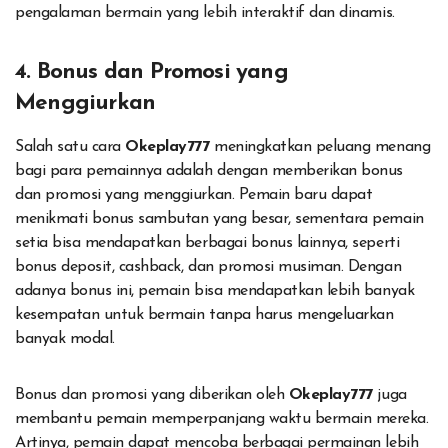
pengalaman bermain yang lebih interaktif dan dinamis.
4.
Bonus dan Promosi yang
Menggiurkan
Salah satu cara
Okeplay777
meningkatkan peluang menang
bagi para pemainnya adalah dengan memberikan bonus
dan promosi yang menggiurkan. Pemain baru dapat
menikmati bonus sambutan yang besar, sementara pemain
setia bisa mendapatkan berbagai bonus lainnya, seperti
bonus deposit, cashback, dan promosi musiman. Dengan
adanya bonus ini, pemain bisa mendapatkan lebih banyak
kesempatan untuk bermain tanpa harus mengeluarkan
banyak modal.
Bonus dan promosi yang diberikan oleh
Okeplay777
juga
membantu pemain memperpanjang waktu bermain mereka.
Artinya, pemain dapat mencoba berbagai permainan lebih