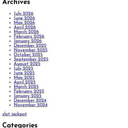
Archives
July 2026
June 2026
May 2026
April 2026
March 2026
February 2026
January 2026
December 2025
November 2025
October 2025
September 2025
August 2025
July 2025
June 2025
May 2025
April 2025
March 2025
February 2025
January 2025
December 2024
November 2024
slot jackpot
Categories