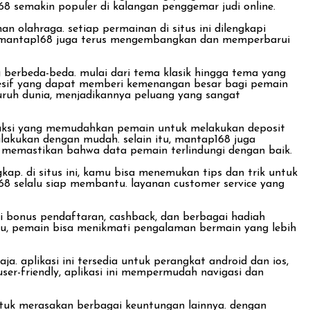
 semakin populer di kalangan penggemar judi online.
n olahraga. setiap permainan di situs ini dilengkapi
, mantap168 juga terus mengembangkan dan memperbarui
berbeda-beda. mulai dari tema klasik hingga tema yang
ogresif yang dapat memberi kemenangan besar bagi pemain
luruh dunia, menjadikannya peluang yang sangat
saksi yang memudahkan pemain untuk melakukan deposit
lakukan dengan mudah. selain itu, mantap168 juga
k memastikan bahwa data pemain terlindungi dengan baik.
ap. di situs ini, kamu bisa menemukan tips dan trik untuk
 selalu siap membantu. layanan customer service yang
 bonus pendaftaran, cashback, dan berbagai hadiah
tu, pemain bisa menikmati pengalaman bermain yang lebih
. aplikasi ini tersedia untuk perangkat android dan ios,
r-friendly, aplikasi ini mempermudah navigasi dan
uk merasakan berbagai keuntungan lainnya. dengan