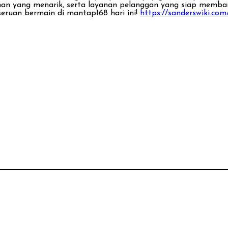
nan yang menarik, serta layanan pelanggan yang siap memban
seruan bermain di mantap168 hari ini!
https://sanderswiki.com