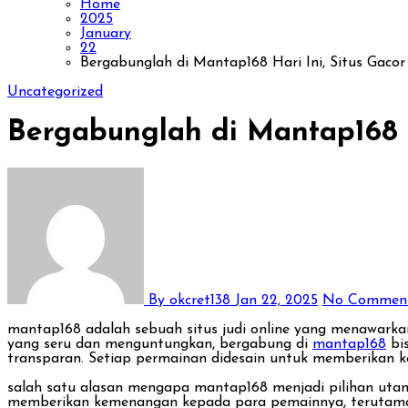
Home
2025
January
22
Bergabunglah di Mantap168 Hari Ini, Situs Gacor
Uncategorized
Bergabunglah di Mantap168 H
By okcret138
Jan 22, 2025
No Commen
mantap168 adalah sebuah situs judi online yang menawarkan berbagai jenis permainan menarik dengan peluang jackpot yang sangat tinggi. Jika kamu mencari pengalaman bermain
yang seru dan menguntungkan, bergabung di
mantap168
bis
transparan. Setiap permainan didesain untuk memberikan 
salah satu alasan mengapa mantap168 menjadi pilihan utama b
memberikan kemenangan kepada para pemainnya, terutama 