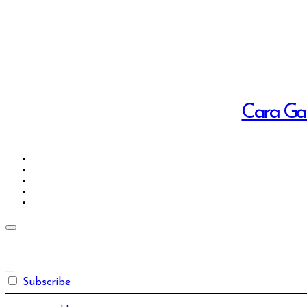
Skip
to
content
Cara Gam
Subscribe