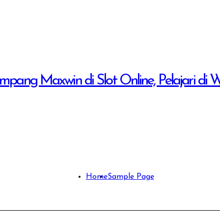
pang Maxwin di Slot Online, Pelajari di Web
Home
Sample Page