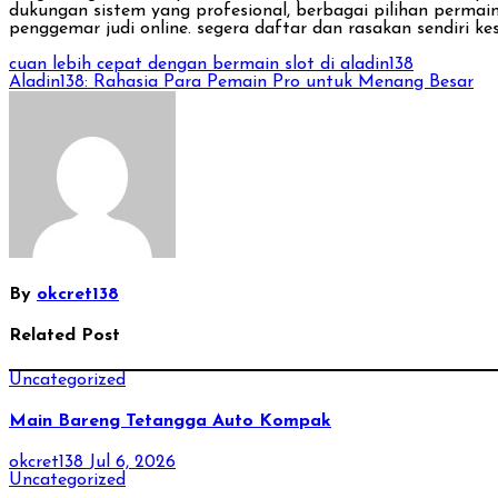
dukungan sistem yang profesional, berbagai pilihan permai
penggemar judi online. segera daftar dan rasakan sendiri ke
Post
cuan lebih cepat dengan bermain slot di aladin138
Aladin138: Rahasia Para Pemain Pro untuk Menang Besar
navigation
By
okcret138
Related Post
Uncategorized
Main Bareng Tetangga Auto Kompak
okcret138
Jul 6, 2026
Uncategorized