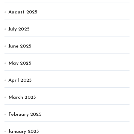
August 2025
July 2025
June 2025
May 2025
April 2025
March 2025
February 2025
January 2025