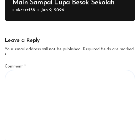
Main Sampai Lupa Besok Sekolah
okcret138
Jun 2, 2026
Leave a Reply
Your email address will not be published.
Required fields are marked
*
Comment
*