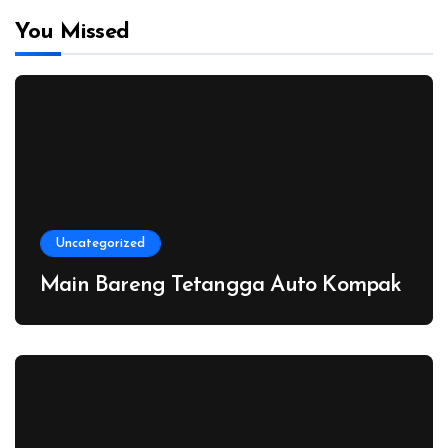
You Missed
Uncategorized
Main Bareng Tetangga Auto Kompak