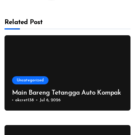
Related Post
Uncategorized
Main Bareng Tetangga Auto Kompak
okcret138
Jul 6, 2026