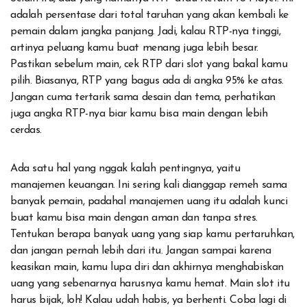
adalah persentase dari total taruhan yang akan kembali ke
pemain dalam jangka panjang. Jadi, kalau RTP-nya tinggi,
artinya peluang kamu buat menang juga lebih besar.
Pastikan sebelum main, cek RTP dari slot yang bakal kamu
pilih. Biasanya, RTP yang bagus ada di angka 95% ke atas.
Jangan cuma tertarik sama desain dan tema, perhatikan
juga angka RTP-nya biar kamu bisa main dengan lebih
cerdas.
Ada satu hal yang nggak kalah pentingnya, yaitu
manajemen keuangan. Ini sering kali dianggap remeh sama
banyak pemain, padahal manajemen uang itu adalah kunci
buat kamu bisa main dengan aman dan tanpa stres.
Tentukan berapa banyak uang yang siap kamu pertaruhkan,
dan jangan pernah lebih dari itu. Jangan sampai karena
keasikan main, kamu lupa diri dan akhirnya menghabiskan
uang yang sebenarnya harusnya kamu hemat. Main slot itu
harus bijak, loh! Kalau udah habis, ya berhenti. Coba lagi di