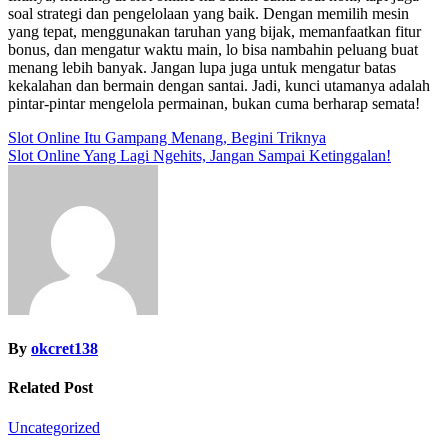
soal strategi dan pengelolaan yang baik. Dengan memilih mesin
yang tepat, menggunakan taruhan yang bijak, memanfaatkan fitur
bonus, dan mengatur waktu main, lo bisa nambahin peluang buat
menang lebih banyak. Jangan lupa juga untuk mengatur batas
kekalahan dan bermain dengan santai. Jadi, kunci utamanya adalah
pintar-pintar mengelola permainan, bukan cuma berharap semata!
Post
Slot Online Itu Gampang Menang, Begini Triknya
Slot Online Yang Lagi Ngehits, Jangan Sampai Ketinggalan!
navigation
By
okcret138
Related Post
Uncategorized