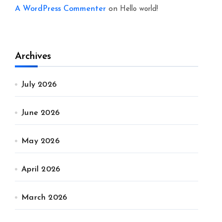
A WordPress Commenter
on
Hello world!
Archives
July 2026
June 2026
May 2026
April 2026
March 2026