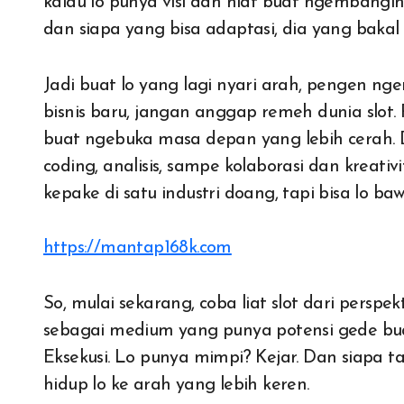
kalau lo punya visi dan niat buat ngembangin
dan siapa yang bisa adaptasi, dia yang baka
Jadi buat lo yang lagi nyari arah, pengen ng
bisnis baru, jangan anggap remeh dunia slot.
buat ngebuka masa depan yang lebih cerah. Dar
coding, analisis, sampe kolaborasi dan kreati
kepake di satu industri doang, tapi bisa lo 
https://mantap168k.com
So, mulai sekarang, coba liat slot dari persp
sebagai medium yang punya potensi gede bu
Eksekusi. Lo punya mimpi? Kejar. Dan siapa tau,
hidup lo ke arah yang lebih keren.