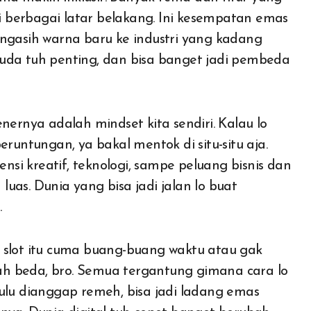
 berbagai latar belakang. Ini kesempatan emas
 ngasih warna baru ke industri yang kadang
uda tuh penting, dan bisa banget jadi pembeda
nernya adalah mindset kita sendiri. Kalau lo
eruntungan, ya bakal mentok di situ-situ aja.
potensi kreatif, teknologi, sampe peluang bisnis dan
 luas. Dunia yang bisa jadi jalan lo buat
.
 slot itu cuma buang-buang waktu atau gak
h beda, bro. Semua tergantung gimana cara lo
dulu dianggap remeh, bisa jadi ladang emas