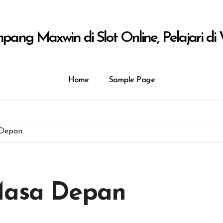
ng Maxwin di Slot Online, Pelajari di W
Home
Sample Page
 Depan
 Masa Depan