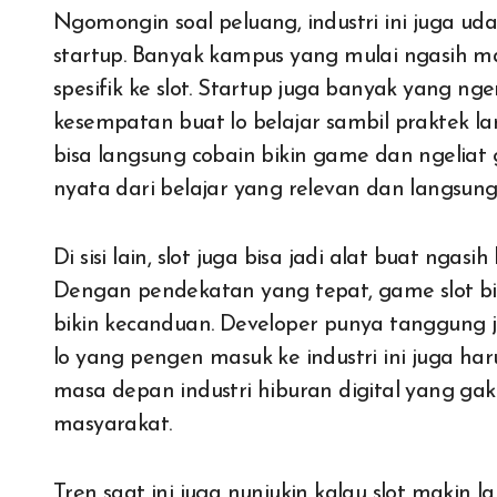
Ngomongin soal peluang, industri ini juga ud
startup. Banyak kampus yang mulai ngasih 
spesifik ke slot. Startup juga banyak yang n
kesempatan buat lo belajar sambil praktek la
bisa langsung cobain bikin game dan ngeliat 
nyata dari belajar yang relevan dan langsung
Di sisi lain, slot juga bisa jadi alat buat ng
Dengan pendekatan yang tepat, game slot b
bikin kecanduan. Developer punya tanggung j
lo yang pengen masuk ke industri ini juga har
masa depan industri hiburan digital yang ga
masyarakat.
Tren saat ini juga nunjukin kalau slot makin 