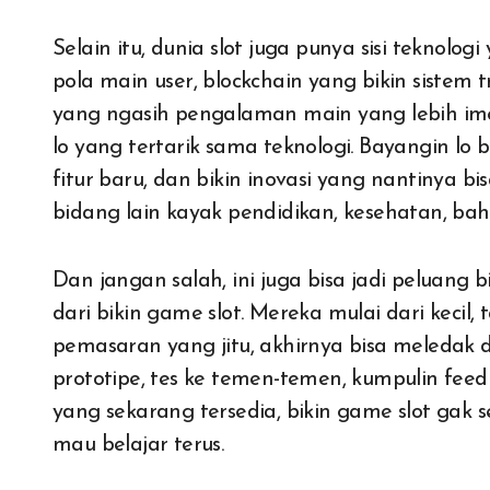
Selain itu, dunia slot juga punya sisi teknolo
pola main user, blockchain yang bikin sistem
yang ngasih pengalaman main yang lebih imer
lo yang tertarik sama teknologi. Bayangin lo 
fitur baru, dan bikin inovasi yang nantinya bi
bidang lain kayak pendidikan, kesehatan, bahk
Dan jangan salah, ini juga bisa jadi peluang 
dari bikin game slot. Mereka mulai dari kecil
pemasaran yang jitu, akhirnya bisa meledak di
prototipe, tes ke temen-temen, kumpulin fee
yang sekarang tersedia, bikin game slot gak se
mau belajar terus.