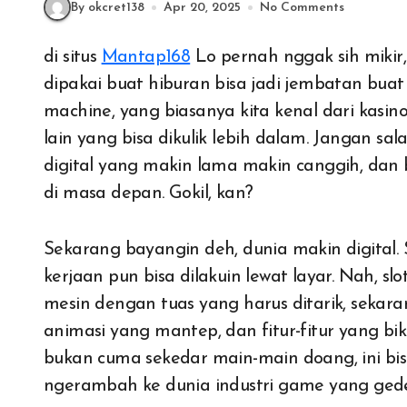
By okcret138
Apr 20, 2025
No Comments
di situs
Mantap168
Lo pernah nggak sih mikir
dipakai buat hiburan bisa jadi jembatan bua
machine, yang biasanya kita kenal dari kasino
lain yang bisa dikulik lebih dalam. Jangan sala
digital yang makin lama makin canggih, dan 
di masa depan. Gokil, kan?
Sekarang bayangin deh, dunia makin digital.
kerjaan pun bisa dilakuin lewat layar. Nah, s
mesin dengan tuas yang harus ditarik, sekara
animasi yang mantep, dan fitur-fitur yang bik
bukan cuma sekedar main-main doang, ini bi
ngerambah ke dunia industri game yang gede