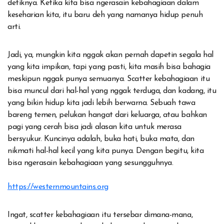
detiknya. Ketika kita bisa ngerasain kebahagiaan dalam
keseharian kita, itu baru deh yang namanya hidup penuh
arti.
Jadi, ya, mungkin kita nggak akan pernah dapetin segala hal
yang kita impikan, tapi yang pasti, kita masih bisa bahagia
meskipun nggak punya semuanya. Scatter kebahagiaan itu
bisa muncul dari hal-hal yang nggak terduga, dan kadang, itu
yang bikin hidup kita jadi lebih berwarna. Sebuah tawa
bareng temen, pelukan hangat dari keluarga, atau bahkan
pagi yang cerah bisa jadi alasan kita untuk merasa
bersyukur. Kuncinya adalah, buka hati, buka mata, dan
nikmati hal-hal kecil yang kita punya. Dengan begitu, kita
bisa ngerasain kebahagiaan yang sesungguhnya.
https://westernmountains.org
Ingat, scatter kebahagiaan itu tersebar dimana-mana,