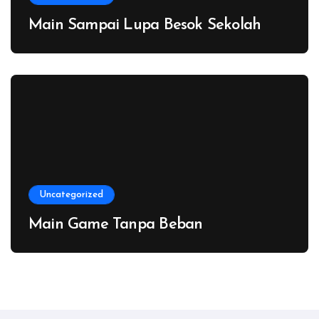
Main Sampai Lupa Besok Sekolah
Uncategorized
Main Game Tanpa Beban