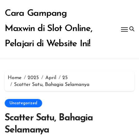
Skip
to
Cara Gampang
content
Maxwin di Slot Online,
Pelajari di Website Ini!
Home
2025
April
25
Scatter Satu, Bahagia Selamanya
Uncategorized
Scatter Satu, Bahagia
Selamanya