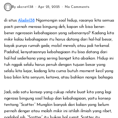
By okcret138
Apr 25, 2025
No Comments
di situs
Aladin138
Ngomongin soal hidup, rasanya kita semua
pasti pernah merasa bingung deh, kapan sih bisa bener-
bener ngerasain kebahagiaan yang sebenarnya? Kadang kita
mikir kalau kebahagiaan itu harus datang dari hal-hal besar,
kayak punya rumah gede, mobil mewah, atau jadi terkenal.
Padahal, kenyataannya kebahagiaan itu bisa datang dari
hal-hal sederhana yang sering banget kita abaikan. Hidup ini
tuh nggak selalu harus penuh dengan tujuan besar yang
selalu kita kejar, kadang kita cuma butuh moment kecil yang
bisa bikin kita senyum, ketawa, atau bahkan nangis bahagia.
Jadi, ada satu konsep yang cukup relate buat kita yang lagi
ngerasa bingung soal hidup dan kebahagiaan, yaitu konsep
tentang “Scatter.” Mungkin banyak dari kalian yang belum
pernah denger atau malah mikir ini istilah ilmiah yang ribet,
padahal nih, “Scatter” itu bukan hal rumit. Scatter itu