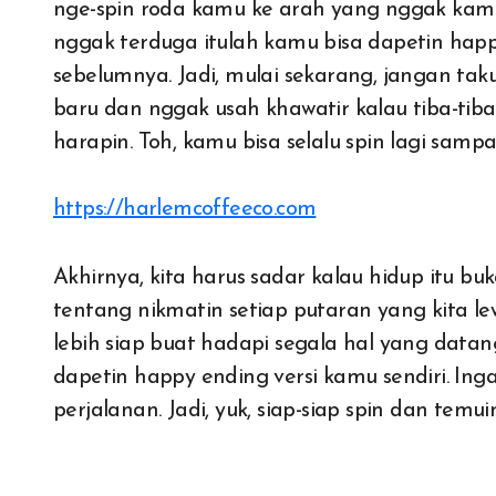
nge-spin roda kamu ke arah yang nggak kamu 
nggak terduga itulah kamu bisa dapetin ha
sebelumnya. Jadi, mulai sekarang, jangan tak
baru dan nggak usah khawatir kalau tiba-ti
harapin. Toh, kamu bisa selalu spin lagi sam
https://harlemcoffeeco.com
Akhirnya, kita harus sadar kalau hidup itu bu
tentang nikmatin setiap putaran yang kita lew
lebih siap buat hadapi segala hal yang datang
dapetin happy ending versi kamu sendiri. Ingat
perjalanan. Jadi, yuk, siap-siap spin dan temu