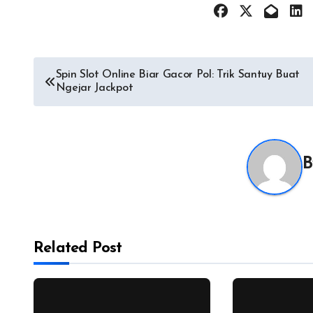
Post
Spin Slot Online Biar Gacor Pol: Trik Santuy Buat
Ngejar Jackpot
navigation
Related Post