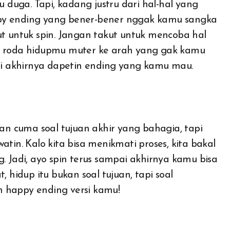
duga. Tapi, kadang justru dari hal-hal yang
ppy ending yang bener-bener nggak kamu sangka
ut untuk spin. Jangan takut untuk mencoba hal
ba roda hidupmu muter ke arah yang gak kamu
pai akhirnya dapetin ending yang kamu mau.
kan cuma soal tujuan akhir yang bahagia, tapi
atin. Kalo kita bisa menikmati proses, kita bakal
. Jadi, ayo spin terus sampai akhirnya kamu bisa
, hidup itu bukan soal tujuan, tapi soal
in happy ending versi kamu!