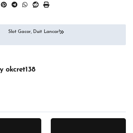
Slot Gacor, Duit Lancar!
By
okcret138