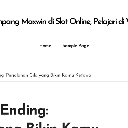
ng Maxwin di Slot Online, Pelajari di W
Home
Sample Page
g: Perjalanan Gila yang Bikin Kamu Ketawa
Ending: