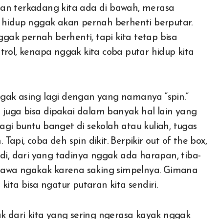
dan terkadang kita ada di bawah, merasa
, hidup nggak akan pernah berhenti berputar.
ak pernah berhenti, tapi kita tetap bisa
trol, kenapa nggak kita coba putar hidup kita
gak asing lagi dengan yang namanya “spin.”
juga bisa dipakai dalam banyak hal lain yang
 lagi buntu banget di sekolah atau kuliah, tugas
pi, coba deh spin dikit. Berpikir out of the box,
adi, dari yang tadinya nggak ada harapan, tiba-
ketawa ngakak karena saking simpelnya. Gimana
kita bisa ngatur putaran kita sendiri.
dari kita yang sering ngerasa kayak nggak