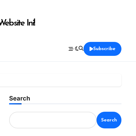
ebsite Ini!
Subscribe
Search
Search