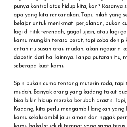
punya kontrol atas hidup kita, kan? Rasanya 
apa yang kita rencanakan. Tapi, inilah yang se
belajar untuk menikmati perjalanan, bukan c
lagi di titik terendah, gagal ujian, atau lagi ga
kamu mungkin terasa berat, tapi coba deh piki
entah itu susah atau mudah, akan ngajarin 
dapetin dari hal lainnya. Tanpa putaran itu
seberapa kuat kamu.
Spin bukan cuma tentang muterin roda, tapi 
mudah. Banyak orang yang kadang takut buat 
bisa bikin hidup mereka berubah drastis. Tapi
Kadang, kita perlu mengambil langkah yang b
kamu selalu ambil jalur aman dan nggak pern
kamu bakal stuck di tempat yang sama terus