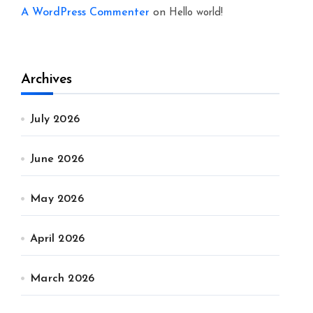
A WordPress Commenter
on
Hello world!
Archives
July 2026
June 2026
May 2026
April 2026
March 2026