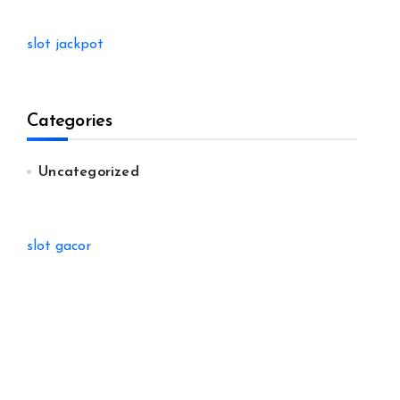
slot jackpot
Categories
Uncategorized
slot gacor