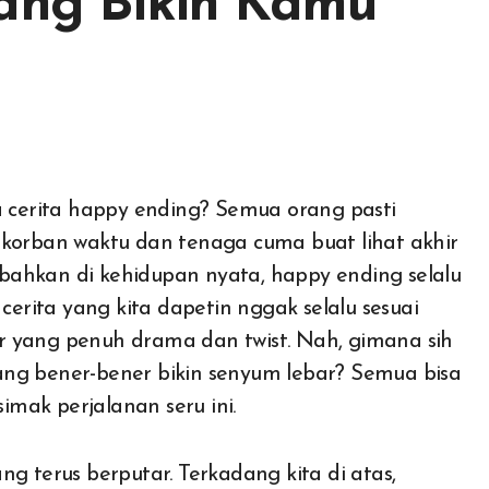
yang Bikin Kamu
 cerita happy ending? Semua orang pasti
rkorban waktu dan tenaga cuma buat lihat akhir
u bahkan di kehidupan nyata, happy ending selalu
 cerita yang kita dapetin nggak selalu sesuai
ter yang penuh drama dan twist. Nah, gimana sih
ang bener-bener bikin senyum lebar? Semua bisa
simak perjalanan seru ini.
g terus berputar. Terkadang kita di atas,