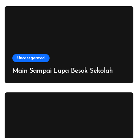
Uncategorized
Main Sampai Lupa Besok Sekolah