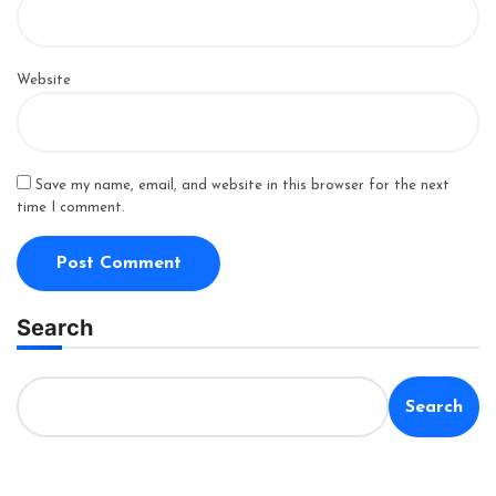
Website
Save my name, email, and website in this browser for the next
time I comment.
Search
Search