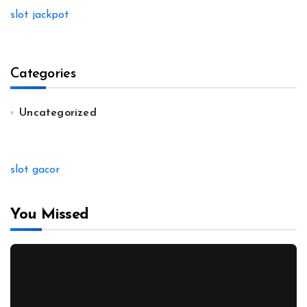
slot jackpot
Categories
Uncategorized
slot gacor
You Missed