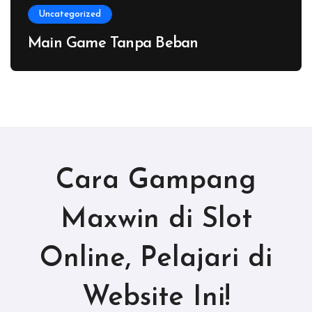
Uncategorized
Main Game Tanpa Beban
Cara Gampang
Maxwin di Slot
Online, Pelajari di
Website Ini!