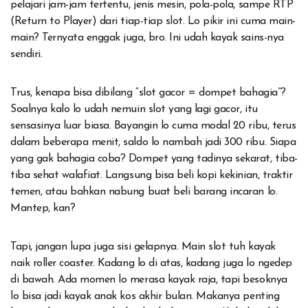
pelajari jam-jam tertentu, jenis mesin, pola-pola, sampe RTP
(Return to Player) dari tiap-tiap slot. Lo pikir ini cuma main-
main? Ternyata enggak juga, bro. Ini udah kayak sains-nya
sendiri.
Trus, kenapa bisa dibilang “slot gacor = dompet bahagia”?
Soalnya kalo lo udah nemuin slot yang lagi gacor, itu
sensasinya luar biasa. Bayangin lo cuma modal 20 ribu, terus
dalam beberapa menit, saldo lo nambah jadi 300 ribu. Siapa
yang gak bahagia coba? Dompet yang tadinya sekarat, tiba-
tiba sehat walafiat. Langsung bisa beli kopi kekinian, traktir
temen, atau bahkan nabung buat beli barang incaran lo.
Mantep, kan?
Tapi, jangan lupa juga sisi gelapnya. Main slot tuh kayak
naik roller coaster. Kadang lo di atas, kadang juga lo ngedep
di bawah. Ada momen lo merasa kayak raja, tapi besoknya
lo bisa jadi kayak anak kos akhir bulan. Makanya penting