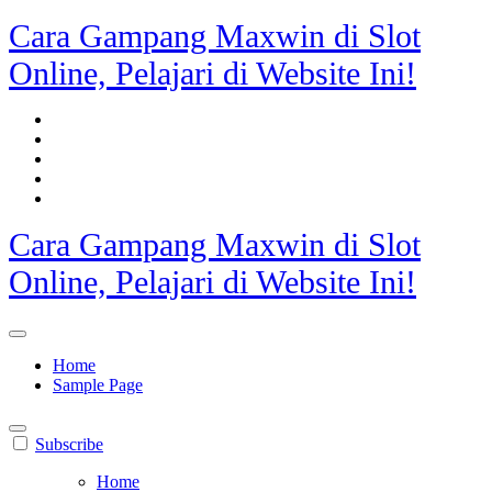
Skip
Cara Gampang Maxwin di Slot
to
Online, Pelajari di Website Ini!
content
Cara Gampang Maxwin di Slot
Online, Pelajari di Website Ini!
Home
Sample Page
Subscribe
Home