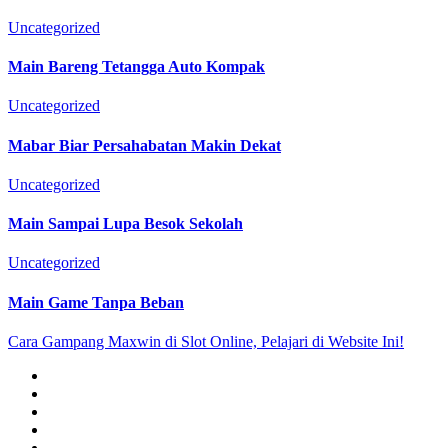
Uncategorized
Main Bareng Tetangga Auto Kompak
Uncategorized
Mabar Biar Persahabatan Makin Dekat
Uncategorized
Main Sampai Lupa Besok Sekolah
Uncategorized
Main Game Tanpa Beban
Cara Gampang Maxwin di Slot Online, Pelajari di Website Ini!