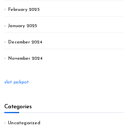
February 2025
January 2025
December 2024
November 2024
slot jackpot
Categories
Uncategorized