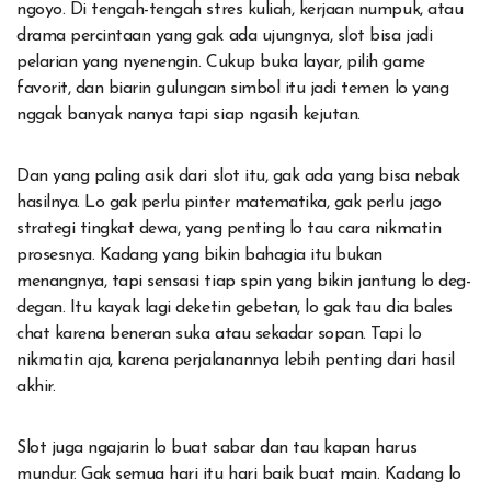
ngoyo. Di tengah-tengah stres kuliah, kerjaan numpuk, atau
drama percintaan yang gak ada ujungnya, slot bisa jadi
pelarian yang nyenengin. Cukup buka layar, pilih game
favorit, dan biarin gulungan simbol itu jadi temen lo yang
nggak banyak nanya tapi siap ngasih kejutan.
Dan yang paling asik dari slot itu, gak ada yang bisa nebak
hasilnya. Lo gak perlu pinter matematika, gak perlu jago
strategi tingkat dewa, yang penting lo tau cara nikmatin
prosesnya. Kadang yang bikin bahagia itu bukan
menangnya, tapi sensasi tiap spin yang bikin jantung lo deg-
degan. Itu kayak lagi deketin gebetan, lo gak tau dia bales
chat karena beneran suka atau sekadar sopan. Tapi lo
nikmatin aja, karena perjalanannya lebih penting dari hasil
akhir.
Slot juga ngajarin lo buat sabar dan tau kapan harus
mundur. Gak semua hari itu hari baik buat main. Kadang lo