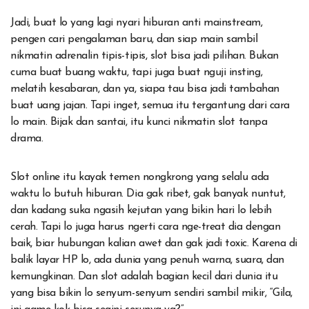
Jadi, buat lo yang lagi nyari hiburan anti mainstream,
pengen cari pengalaman baru, dan siap main sambil
nikmatin adrenalin tipis-tipis, slot bisa jadi pilihan. Bukan
cuma buat buang waktu, tapi juga buat nguji insting,
melatih kesabaran, dan ya, siapa tau bisa jadi tambahan
buat uang jajan. Tapi inget, semua itu tergantung dari cara
lo main. Bijak dan santai, itu kunci nikmatin slot tanpa
drama.
Slot online itu kayak temen nongkrong yang selalu ada
waktu lo butuh hiburan. Dia gak ribet, gak banyak nuntut,
dan kadang suka ngasih kejutan yang bikin hari lo lebih
cerah. Tapi lo juga harus ngerti cara nge-treat dia dengan
baik, biar hubungan kalian awet dan gak jadi toxic. Karena di
balik layar HP lo, ada dunia yang penuh warna, suara, dan
kemungkinan. Dan slot adalah bagian kecil dari dunia itu
yang bisa bikin lo senyum-senyum sendiri sambil mikir, “Gila,