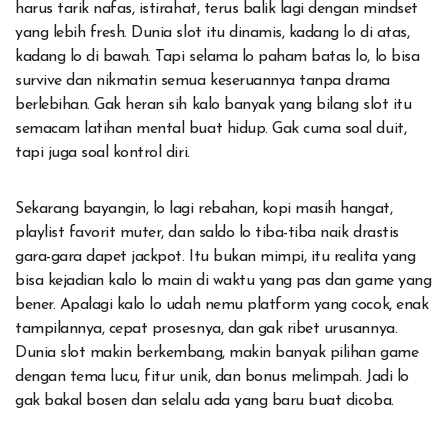
harus tarik nafas, istirahat, terus balik lagi dengan mindset
yang lebih fresh. Dunia slot itu dinamis, kadang lo di atas,
kadang lo di bawah. Tapi selama lo paham batas lo, lo bisa
survive dan nikmatin semua keseruannya tanpa drama
berlebihan. Gak heran sih kalo banyak yang bilang slot itu
semacam latihan mental buat hidup. Gak cuma soal duit,
tapi juga soal kontrol diri.
Sekarang bayangin, lo lagi rebahan, kopi masih hangat,
playlist favorit muter, dan saldo lo tiba-tiba naik drastis
gara-gara dapet jackpot. Itu bukan mimpi, itu realita yang
bisa kejadian kalo lo main di waktu yang pas dan game yang
bener. Apalagi kalo lo udah nemu platform yang cocok, enak
tampilannya, cepat prosesnya, dan gak ribet urusannya.
Dunia slot makin berkembang, makin banyak pilihan game
dengan tema lucu, fitur unik, dan bonus melimpah. Jadi lo
gak bakal bosen dan selalu ada yang baru buat dicoba.