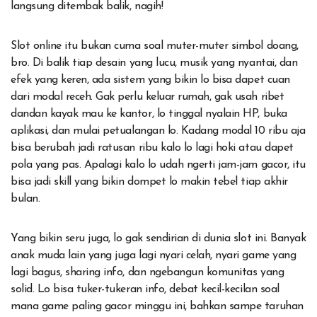
langsung ditembak balik, nagih!
Slot online itu bukan cuma soal muter-muter simbol doang,
bro. Di balik tiap desain yang lucu, musik yang nyantai, dan
efek yang keren, ada sistem yang bikin lo bisa dapet cuan
dari modal receh. Gak perlu keluar rumah, gak usah ribet
dandan kayak mau ke kantor, lo tinggal nyalain HP, buka
aplikasi, dan mulai petualangan lo. Kadang modal 10 ribu aja
bisa berubah jadi ratusan ribu kalo lo lagi hoki atau dapet
pola yang pas. Apalagi kalo lo udah ngerti jam-jam gacor, itu
bisa jadi skill yang bikin dompet lo makin tebel tiap akhir
bulan.
Yang bikin seru juga, lo gak sendirian di dunia slot ini. Banyak
anak muda lain yang juga lagi nyari celah, nyari game yang
lagi bagus, sharing info, dan ngebangun komunitas yang
solid. Lo bisa tuker-tukeran info, debat kecil-kecilan soal
mana game paling gacor minggu ini, bahkan sampe taruhan