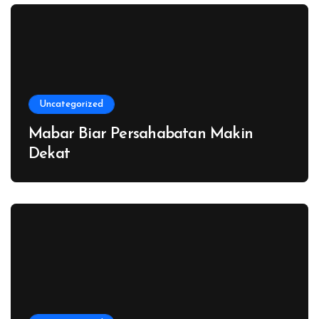
Uncategorized
Mabar Biar Persahabatan Makin
Dekat