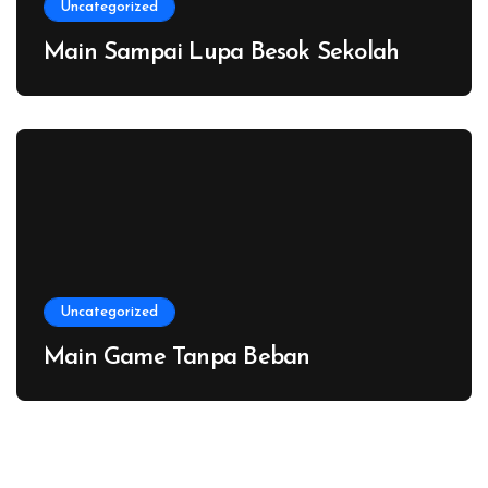
Uncategorized
Main Sampai Lupa Besok Sekolah
Uncategorized
Main Game Tanpa Beban