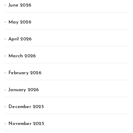
June 2026
May 2026
April 2026
March 2026
February 2026
January 2026
December 2025
November 2025