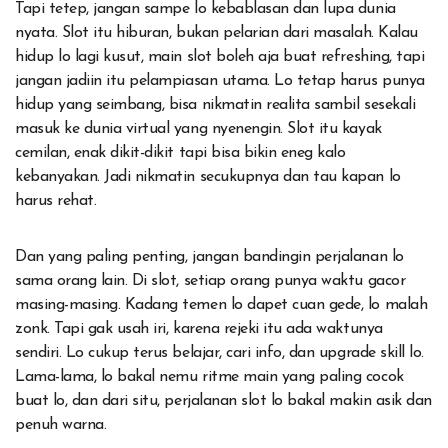
Tapi tetep, jangan sampe lo kebablasan dan lupa dunia
nyata. Slot itu hiburan, bukan pelarian dari masalah. Kalau
hidup lo lagi kusut, main slot boleh aja buat refreshing, tapi
jangan jadiin itu pelampiasan utama. Lo tetap harus punya
hidup yang seimbang, bisa nikmatin realita sambil sesekali
masuk ke dunia virtual yang nyenengin. Slot itu kayak
cemilan, enak dikit-dikit tapi bisa bikin eneg kalo
kebanyakan. Jadi nikmatin secukupnya dan tau kapan lo
harus rehat.
Dan yang paling penting, jangan bandingin perjalanan lo
sama orang lain. Di slot, setiap orang punya waktu gacor
masing-masing. Kadang temen lo dapet cuan gede, lo malah
zonk. Tapi gak usah iri, karena rejeki itu ada waktunya
sendiri. Lo cukup terus belajar, cari info, dan upgrade skill lo.
Lama-lama, lo bakal nemu ritme main yang paling cocok
buat lo, dan dari situ, perjalanan slot lo bakal makin asik dan
penuh warna.