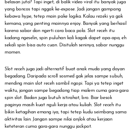
belasan juta? Tapi inget, di balik video viral itu banyak juga
yang boncos tapi nggak ke-expose. Jadi jangan gampang
kebawa hype, tetep main pake logika. Kalau rezeki ya gak
kemana, yang penting mainnya enjoy. Banyak yang berhasil
karena sabar dan ngerti cara baca pola. Slot receh itu
kadang ngeselin, spin puluhan kali kagak dapet apa-apa, eh
sekali spin bisa auto cuan. Disitulah seninya, sabar nunggu
momen.
Slot receh juga jadi alternatif buat anak muda yang doyan
begadang. Daripada scroll sosmed gak jelas sampe subuh,
mending main slot receh sambil ngopi. Tapi ya tetep inget
waktu, jangan sampe begadang tiap malem cuma gara-gara
spin slot. Badan juga butuh istirahat, bro. Biar besok
paginya masih kuat nguli kerja atau kuliah. Slot receh itu
bikin ketagihan emang iya, tapi tetep kudu seimbang sama
aktivitas lain. Jangan sampe nilai anjlok atau kerjaan
keteteran cuma gara-gara nunggu jackpot.