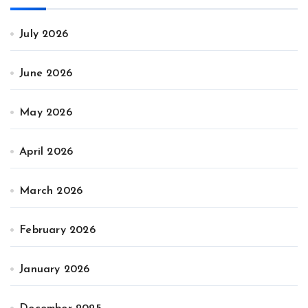
July 2026
June 2026
May 2026
April 2026
March 2026
February 2026
January 2026