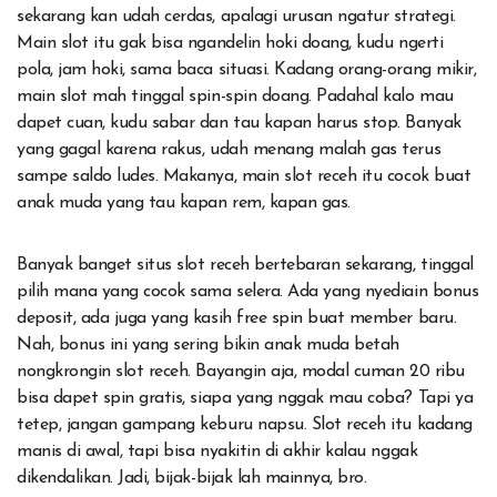
sekarang kan udah cerdas, apalagi urusan ngatur strategi.
Main slot itu gak bisa ngandelin hoki doang, kudu ngerti
pola, jam hoki, sama baca situasi. Kadang orang-orang mikir,
main slot mah tinggal spin-spin doang. Padahal kalo mau
dapet cuan, kudu sabar dan tau kapan harus stop. Banyak
yang gagal karena rakus, udah menang malah gas terus
sampe saldo ludes. Makanya, main slot receh itu cocok buat
anak muda yang tau kapan rem, kapan gas.
Banyak banget situs slot receh bertebaran sekarang, tinggal
pilih mana yang cocok sama selera. Ada yang nyediain bonus
deposit, ada juga yang kasih free spin buat member baru.
Nah, bonus ini yang sering bikin anak muda betah
nongkrongin slot receh. Bayangin aja, modal cuman 20 ribu
bisa dapet spin gratis, siapa yang nggak mau coba? Tapi ya
tetep, jangan gampang keburu napsu. Slot receh itu kadang
manis di awal, tapi bisa nyakitin di akhir kalau nggak
dikendalikan. Jadi, bijak-bijak lah mainnya, bro.