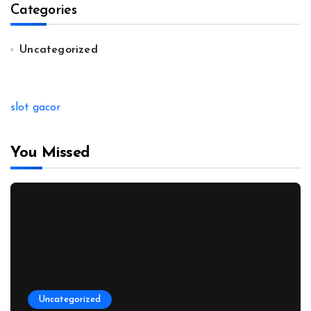
Categories
Uncategorized
slot gacor
You Missed
Uncategorized