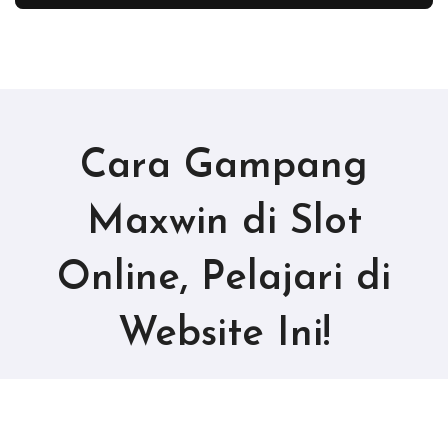
Cara Gampang
Maxwin di Slot
Online, Pelajari di
Website Ini!