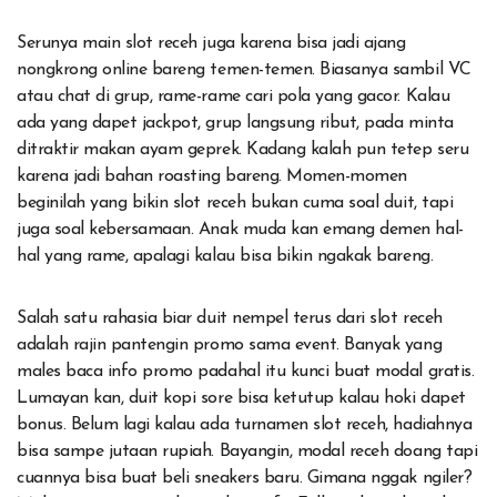
Serunya main slot receh juga karena bisa jadi ajang
nongkrong online bareng temen-temen. Biasanya sambil VC
atau chat di grup, rame-rame cari pola yang gacor. Kalau
ada yang dapet jackpot, grup langsung ribut, pada minta
ditraktir makan ayam geprek. Kadang kalah pun tetep seru
karena jadi bahan roasting bareng. Momen-momen
beginilah yang bikin slot receh bukan cuma soal duit, tapi
juga soal kebersamaan. Anak muda kan emang demen hal-
hal yang rame, apalagi kalau bisa bikin ngakak bareng.
Salah satu rahasia biar duit nempel terus dari slot receh
adalah rajin pantengin promo sama event. Banyak yang
males baca info promo padahal itu kunci buat modal gratis.
Lumayan kan, duit kopi sore bisa ketutup kalau hoki dapet
bonus. Belum lagi kalau ada turnamen slot receh, hadiahnya
bisa sampe jutaan rupiah. Bayangin, modal receh doang tapi
cuannya bisa buat beli sneakers baru. Gimana nggak ngiler?