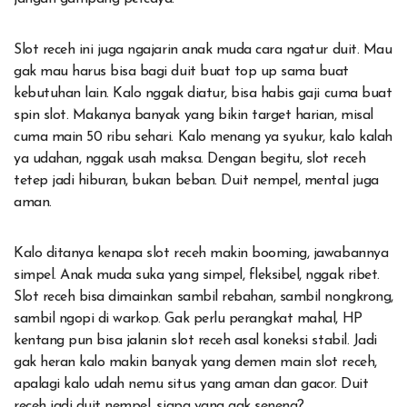
Slot receh ini juga ngajarin anak muda cara ngatur duit. Mau
gak mau harus bisa bagi duit buat top up sama buat
kebutuhan lain. Kalo nggak diatur, bisa habis gaji cuma buat
spin slot. Makanya banyak yang bikin target harian, misal
cuma main 50 ribu sehari. Kalo menang ya syukur, kalo kalah
ya udahan, nggak usah maksa. Dengan begitu, slot receh
tetep jadi hiburan, bukan beban. Duit nempel, mental juga
aman.
Kalo ditanya kenapa slot receh makin booming, jawabannya
simpel. Anak muda suka yang simpel, fleksibel, nggak ribet.
Slot receh bisa dimainkan sambil rebahan, sambil nongkrong,
sambil ngopi di warkop. Gak perlu perangkat mahal, HP
kentang pun bisa jalanin slot receh asal koneksi stabil. Jadi
gak heran kalo makin banyak yang demen main slot receh,
apalagi kalo udah nemu situs yang aman dan gacor. Duit
receh jadi duit nempel, siapa yang gak seneng?