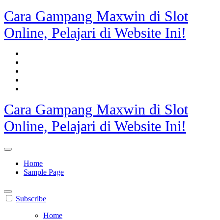
Skip
Cara Gampang Maxwin di Slot
to
Online, Pelajari di Website Ini!
content
Cara Gampang Maxwin di Slot
Online, Pelajari di Website Ini!
Home
Sample Page
Subscribe
Home