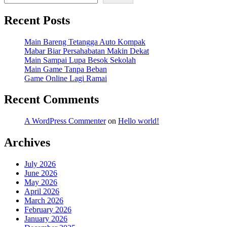
Recent Posts
Main Bareng Tetangga Auto Kompak
Mabar Biar Persahabatan Makin Dekat
Main Sampai Lupa Besok Sekolah
Main Game Tanpa Beban
Game Online Lagi Ramai
Recent Comments
A WordPress Commenter
on
Hello world!
Archives
July 2026
June 2026
May 2026
April 2026
March 2026
February 2026
January 2026