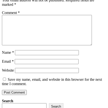
Your email address will not be published.
Required fields are
marked
*
Comment
*
Name
*
Email
*
Website
Save my name, email, and website in this browser for the next
time I comment.
Search
Search