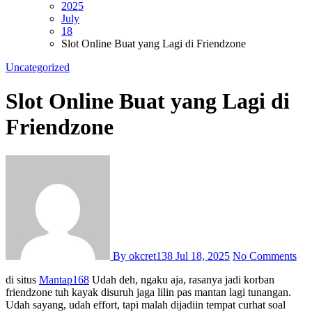
2025
July
18
Slot Online Buat yang Lagi di Friendzone
Uncategorized
Slot Online Buat yang Lagi di
Friendzone
By okcret138
Jul 18, 2025
No Comments
di situs
Mantap168
Udah deh, ngaku aja, rasanya jadi korban
friendzone tuh kayak disuruh jaga lilin pas mantan lagi tunangan.
Udah sayang, udah effort, tapi malah dijadiin tempat curhat soal