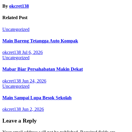
By
okcret138
Related Post
Uncategorized
Main Bareng Tetangga Auto Kompak
okcret138
Jul 6, 2026
Uncategorized
Mabar Biar Persahabatan Makin Dekat
okcret138
Jun 24, 2026
Uncategorized
Main Sampai Lupa Besok Sekolah
okcret138
Jun 2, 2026
Leave a Reply