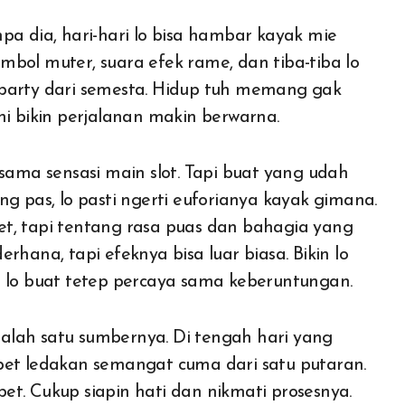
pa dia, hari-hari lo bisa hambar kayak mie
simbol muter, suara efek rame, dan tiba-tiba lo
 party dari semesta. Hidup tuh memang gak
 ini bikin perjalanan makin berwarna.
 sama sensasi main slot. Tapi buat yang udah
g pas, lo pasti ngerti euforianya kayak gimana.
t, tapi tentang rasa puas dan bahagia yang
rhana, tapi efeknya bisa luar biasa. Bikin lo
n lo buat tetep percaya sama keberuntungan.
 salah satu sumbernya. Di tengah hari yang
pet ledakan semangat cuma dari satu putaran.
ibet. Cukup siapin hati dan nikmati prosesnya.