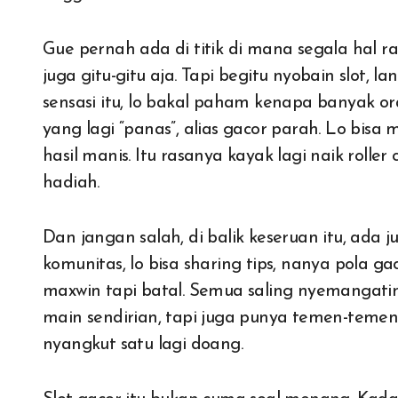
Gue pernah ada di titik di mana segala hal r
juga gitu-gitu aja. Tapi begitu nyobain slot, l
sensasi itu, lo bakal paham kenapa banyak or
yang lagi “panas”, alias gacor parah. Lo bisa
hasil manis. Itu rasanya kayak lagi naik roller
hadiah.
Dan jangan salah, di balik keseruan itu, ada j
komunitas, lo bisa sharing tips, nanya pola ga
maxwin tapi batal. Semua saling nyemangati
main sendirian, tapi juga punya temen-temen 
nyangkut satu lagi doang.