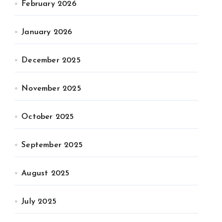
February 2026
January 2026
December 2025
November 2025
October 2025
September 2025
August 2025
July 2025