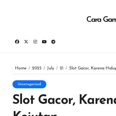
Skip
to
content
Cara Gampa
Home
2025
July
21
Slot Gacor, Karena Hidu
Uncategorized
Slot Gacor, Kare