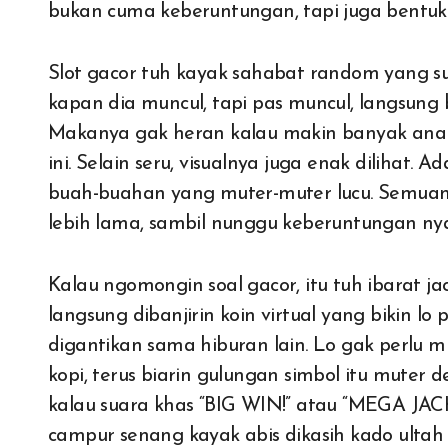
bukan cuma keberuntungan, tapi juga bentuk k
Slot gacor tuh kayak sahabat random yang su
kapan dia muncul, tapi pas muncul, langsung 
Makanya gak heran kalau makin banyak ana
ini. Selain seru, visualnya juga enak dilihat
buah-buahan yang muter-muter lucu. Semuany
lebih lama, sambil nunggu keberuntungan ny
Kalau ngomongin soal gacor, itu tuh ibarat jac
langsung dibanjirin koin virtual yang bikin lo
digantikan sama hiburan lain. Lo gak perlu mi
kopi, terus biarin gulungan simbol itu mute
kalau suara khas “BIG WIN!” atau “MEGA JACKP
campur senang kayak abis dikasih kado ultah 