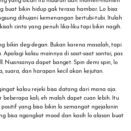
dang yang dicari itu hiburan dan momen-momen
ing buat bikin hidup gak terasa hambar. Lo bisa
langsung dihujani kemenangan bertubi-tubi. Itulah
kisah cinta yang penuh lika-liku tapi bikin nagih.
ng bikin deg-degan. Bukan karena masalah, tapi
a. Apalagi kalau mainnya di saat-saat santai, pas
ill. Nuansanya dapet banget. Spin demi spin, lo
 suara, dan harapan kecil akan kejutan.
ingat kalau rejeki bisa datang dari mana aja.
 beberapa kali, eh malah dapet cuan lebih. Itu
 positif yang bisa bikin lo semangat ngejalanin
yang bisa ngangkat mood dan kasih lo alasan buat