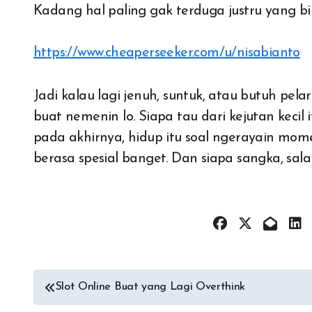
Kadang hal paling gak terduga justru yang bik
https://www.cheaperseeker.com/u/nisabianto
Jadi kalau lagi jenuh, suntuk, atau butuh pela
buat nemenin lo. Siapa tau dari kejutan kecil
pada akhirnya, hidup itu soal ngerayain mom
berasa spesial banget. Dan siapa sangka, sala
Post
Slot Online Buat yang Lagi Overthink