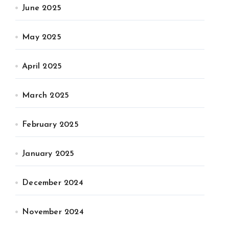
June 2025
May 2025
April 2025
March 2025
February 2025
January 2025
December 2024
November 2024