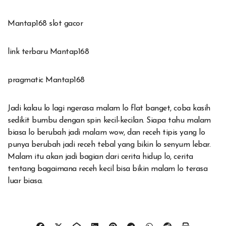
Mantap168 slot gacor
link terbaru Mantap168
pragmatic Mantap168
Jadi kalau lo lagi ngerasa malam lo flat banget, coba kasih
sedikit bumbu dengan spin kecil-kecilan. Siapa tahu malam
biasa lo berubah jadi malam wow, dan receh tipis yang lo
punya berubah jadi receh tebal yang bikin lo senyum lebar.
Malam itu akan jadi bagian dari cerita hidup lo, cerita
tentang bagaimana receh kecil bisa bikin malam lo terasa
luar biasa.