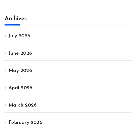
Archives
July 2026
June 2026
May 2026
April 2026
March 2026
February 2026