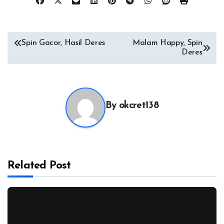
Post
Spin Gacor, Hasil Deres
Malam Happy, Spin
Deres
navigation
By
okcret138
Related Post