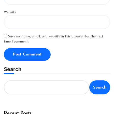
Website
Save my name, email, and website in this browser for the next
time I comment.
Search
Search
Recent Posts