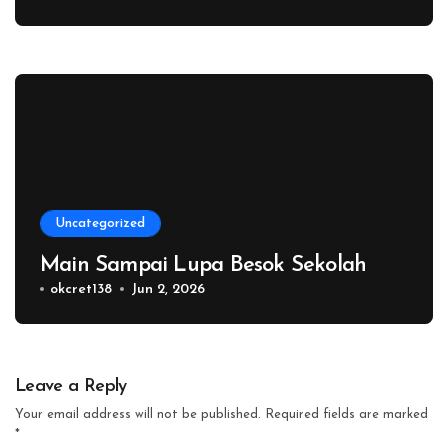
Uncategorized
Main Sampai Lupa Besok Sekolah
okcret138
Jun 2, 2026
Leave a Reply
Your email address will not be published.
Required fields are marked
*