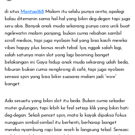
di situs
Mantap168
Malam itu selalu punya cerita, apalagi
kalau ditemenin sama hal-hal yang bikin deg-degan tapi juga
seru abis. Banyak anak muda sekarang punya cara unik buat
ngelewatin malam panjang, bukan cuma rebahan sambil
scroll medsos, tapi juga nyobain hal yang bisa kasih mereka
vibes happy plus bonus receh tebal. Iya, nggak salah lagi,
salah satunya main slot yang lagi booming banget
belakangan ini. Gaya hidup anak muda sekarang udah beda,
hiburan bukan cuma nongkrong di café, tapi juga nyobain
sensasi spin yang bisa bikin suasana malam jadi “wow”
banget.
Ada sesuatu yang bikin slot itu beda. Bukan cuma sekadar
muter gulungan, tapi lebih ke feel setiap klik yang bikin hati
deg-degan. Sekali pencet spin, mata lo kayak dipaksa fokus
nungguin simbol-simbol itu berhenti, berharap banget
mereka nyambung rapi biar receh lo langsung tebal. Sensasi