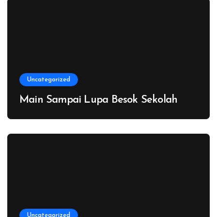
Uncategorized
Main Sampai Lupa Besok Sekolah
Uncategorized