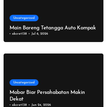
Uncategorized
Main Bareng Tetangga Auto Kompak
okcret138
Jul 6, 2026
Uncategorized
Mabar Biar Persahabatan Makin
Dekat
okcret138
Jun 24, 2026