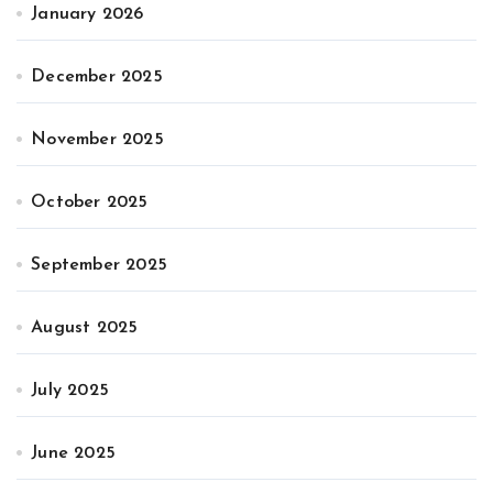
January 2026
December 2025
November 2025
October 2025
September 2025
August 2025
July 2025
June 2025