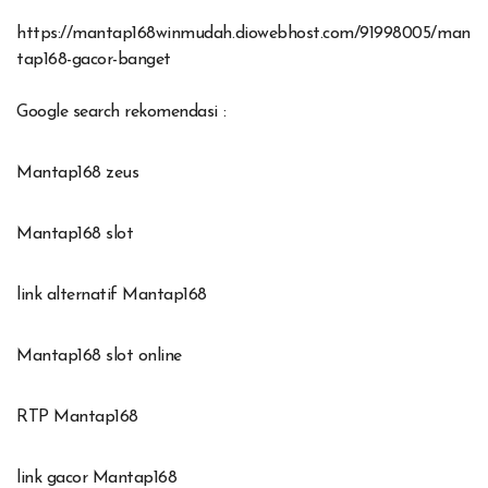
https://mantap168winmudah.diowebhost.com/91998005/man
tap168-gacor-banget
Google search rekomendasi :
Mantap168 zeus
Mantap168 slot
link alternatif Mantap168
Mantap168 slot online
RTP Mantap168
link gacor Mantap168