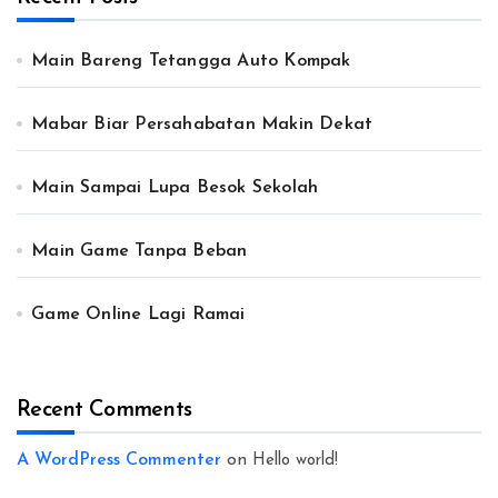
Main Bareng Tetangga Auto Kompak
Mabar Biar Persahabatan Makin Dekat
Main Sampai Lupa Besok Sekolah
Main Game Tanpa Beban
Game Online Lagi Ramai
Recent Comments
A WordPress Commenter
on
Hello world!