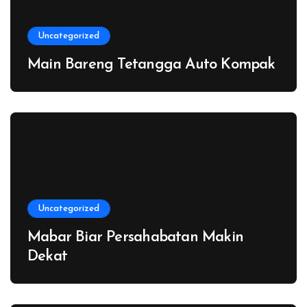
Uncategorized
Main Bareng Tetangga Auto Kompak
Uncategorized
Mabar Biar Persahabatan Makin
Dekat