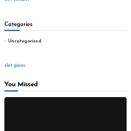
Categories
Uncategorized
slot gacor
You Missed