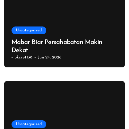
Uncategorized
Mabar Biar Persahabatan Makin
Dekat
okcret138
Jun 24, 2026
Uncategorized