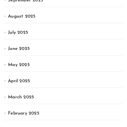
September 2025
August 2025
July 2025
June 2025
May 2025
April 2025
March 2025
February 2025