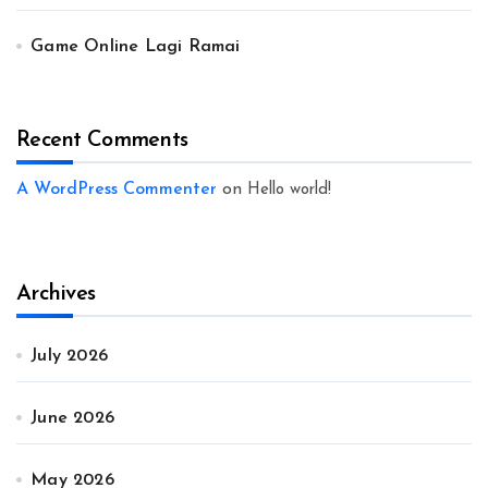
Game Online Lagi Ramai
Recent Comments
A WordPress Commenter
on
Hello world!
Archives
July 2026
June 2026
May 2026