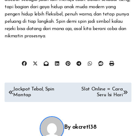
tapi bagian dari gaya hidup anak muda modern yang
pengen hidup lebih fleksibel, penuh warna, dan tetap punya
peluang di tiap langkah. Spin demi spin jadi simbol kalau
rejeki bisa datang dari mana aja, asal kita berani coba dan
nikmatin prosesnya.
Post
Jackpot Tebal, Spin
Slot Online = Cara
Mantap
Seru Isi Hari
navigation
By
okcret138