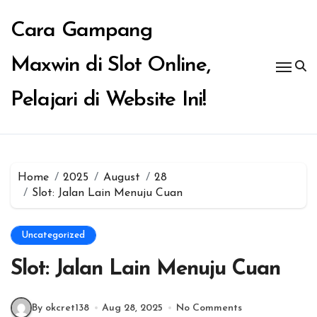
Skip
to
Cara Gampang
content
Maxwin di Slot Online,
Pelajari di Website Ini!
Home
2025
August
28
Slot: Jalan Lain Menuju Cuan
Uncategorized
Slot: Jalan Lain Menuju Cuan
By okcret138
Aug 28, 2025
No Comments