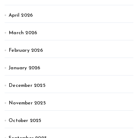
April 2026
March 2026
February 2026
January 2026
December 2025
November 2025
October 2025