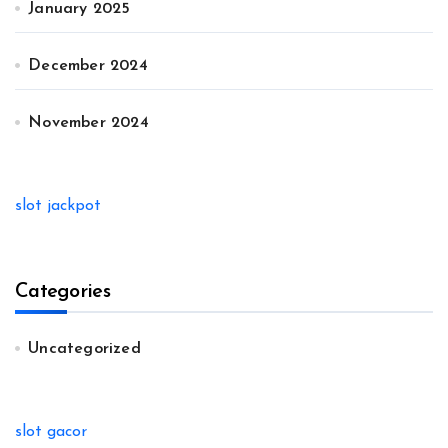
January 2025
December 2024
November 2024
slot jackpot
Categories
Uncategorized
slot gacor