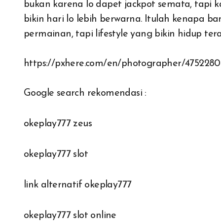
bukan karena lo dapet jackpot semata, tapi 
bikin hari lo lebih berwarna. Itulah kenapa ba
permainan, tapi lifestyle yang bikin hidup tera
https://pxhere.com/en/photographer/4752280
Google search rekomendasi :
okeplay777 zeus
okeplay777 slot
link alternatif okeplay777
okeplay777 slot online