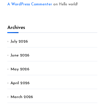
A WordPress Commenter
on
Hello world!
Archives
July 2026
June 2026
May 2026
April 2026
March 2026