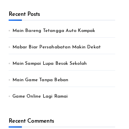
Recent Posts
Main Bareng Tetangga Auto Kompak
Mabar Biar Persahabatan Makin Dekat
Main Sampai Lupa Besok Sekolah
Main Game Tanpa Beban
Game Online Lagi Ramai
Recent Comments