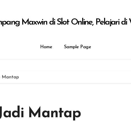
ng Maxwin di Slot Online, Pelajari di W
Home
Sample Page
di Mantap
 Jadi Mantap