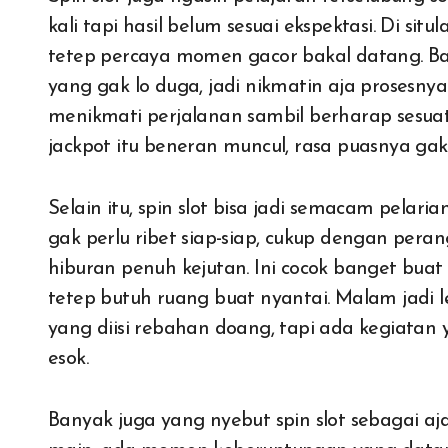
kali tapi hasil belum sesuai ekspektasi. Di sit
tetep percaya momen gacor bakal datang. Ban
yang gak lo duga, jadi nikmatin aja prosesnya.
menikmati perjalanan sambil berharap sesua
jackpot itu beneran muncul, rasa puasnya ga
Selain itu, spin slot bisa jadi semacam pelaria
gak perlu ribet siap-siap, cukup dengan pera
hiburan penuh kejutan. Ini cocok banget bua
tetep butuh ruang buat nyantai. Malam jadi 
yang diisi rebahan doang, tapi ada kegiatan 
esok.
Banyak juga yang nyebut spin slot sebagai aj