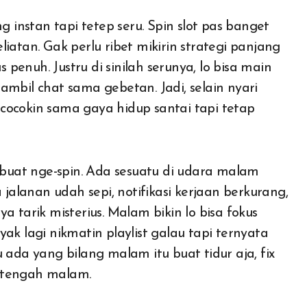
instan tapi tetep seru. Spin slot pas banget
keliatan. Gak perlu ribet mikirin strategi panjang
enuh. Justru di sinilah serunya, lo bisa main
ambil chat sama gebetan. Jadi, selain nyari
cocokin sama gaya hidup santai tapi tetap
t buat nge-spin. Ada sesuatu di udara malam
 jalanan udah sepi, notifikasi kerjaan berkurang,
a tarik misterius. Malam bikin lo bisa fokus
ak lagi nikmatin playlist galau tapi ternyata
 ada yang bilang malam itu buat tidur aja, fix
 tengah malam.