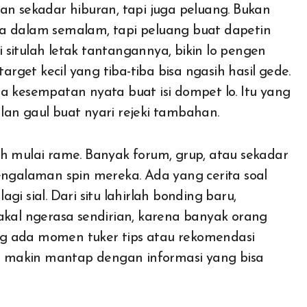
an sekadar hiburan, tapi juga peluang. Bukan
ya dalam semalam, tapi peluang buat dapetin
di situlah letak tantangannya, bikin lo pengen
arget kecil yang tiba-tiba bisa ngasih hasil gede.
a kesempatan nyata buat isi dompet lo. Itu yang
jalan gaul buat nyari rejeki tambahan.
ah mulai rame. Banyak forum, grup, atau sekadar
engalaman spin mereka. Ada yang cerita soal
i sial. Dari situ lahirlah bonding baru,
akal ngerasa sendirian, karena banyak orang
g ada momen tuker tips atau rekomendasi
adi makin mantap dengan informasi yang bisa