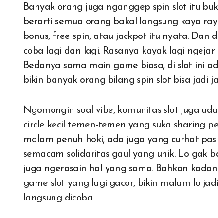
Banyak orang juga nganggep spin slot itu buk
berarti semua orang bakal langsung kaya ra
bonus, free spin, atau jackpot itu nyata. Dan 
coba lagi dan lagi. Rasanya kayak lagi ngejar t
Bedanya sama main game biasa, di slot ini ad
bikin banyak orang bilang spin slot bisa jadi 
Ngomongin soal vibe, komunitas slot juga ud
circle kecil temen-temen yang suka sharing p
malam penuh hoki, ada juga yang curhat pas lag
semacam solidaritas gaul yang unik. Lo gak b
juga ngerasain hal yang sama. Bahkan kadan
game slot yang lagi gacor, bikin malam lo j
langsung dicoba.