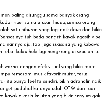
men paling ditunggu sama banyak orang.
sekadar ribet sama urusan hidup, semua orang
salah satu hiburan yang lagi naik daun dan bikin
 Sensasinya tuh beda banget, kayak ngasih vibe
ainannya aja, tapi juga suasana yang kebawa
 tebal kalau hoki lagi nongkrong di sebelah lo.
uh warna, dengan efek visual yang bikin mata
 lampu temaram, musik favorit muter, terus
 itu punya feel tersendiri, bikin adrenalin naik
banget padahal katanya udah OTW dari tadi.
nya kayak dikasih kejutan yang bikin senyum gak