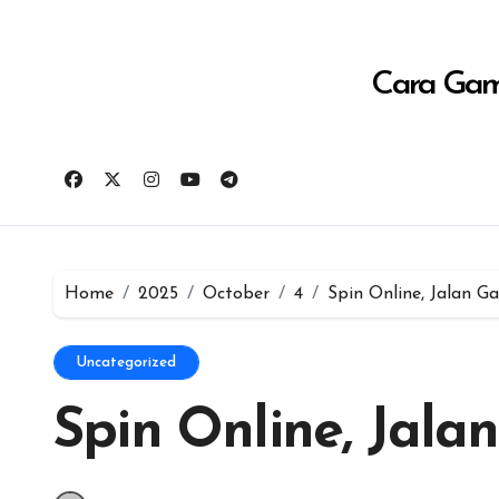
Skip
to
content
Cara Gampa
Home
2025
October
4
Spin Online, Jalan Ga
Uncategorized
Spin Online, Jala