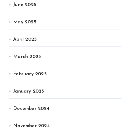
June 2025
May 2025
April 2025
March 2025
February 2025
January 2025
December 2024
November 2024