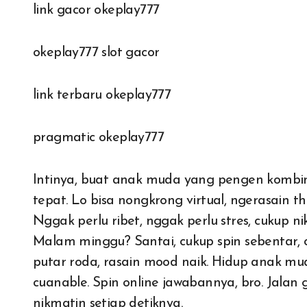
link gacor okeplay777
okeplay777 slot gacor
link terbaru okeplay777
pragmatic okeplay777
Intinya, buat anak muda yang pengen kombinasi
tepat. Lo bisa nongkrong virtual, ngerasain th
Nggak perlu ribet, nggak perlu stres, cukup ni
Malam minggu? Santai, cukup spin sebentar, c
putar roda, rasain mood naik. Hidup anak mud
cuanable. Spin online jawabannya, bro. Jalan ga
nikmatin setiap detiknya.