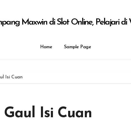
ng Maxwin di Slot Online, Pelajari di W
Home
Sample Page
ul Isi Cuan
n Gaul Isi Cuan