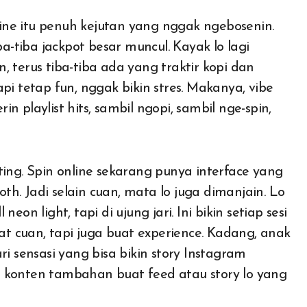
ne itu penuh kejutan yang nggak ngebosenin.
ba-tiba jackpot besar muncul. Kayak lo lagi
 terus tiba-tiba ada yang traktir kopi dan
tapi tetap fun, nggak bikin stres. Makanya, vibe
 playlist hits, sambil ngopi, sambil nge-spin,
ting. Spin online sekarang punya interface yang
h. Jadi selain cuan, mata lo juga dimanjain. Lo
 neon light, tapi di ujung jari. Ini bikin setiap sesi
 cuan, tapi juga buat experience. Kadang, anak
ri sensasi yang bisa bikin story Instagram
adi konten tambahan buat feed atau story lo yang