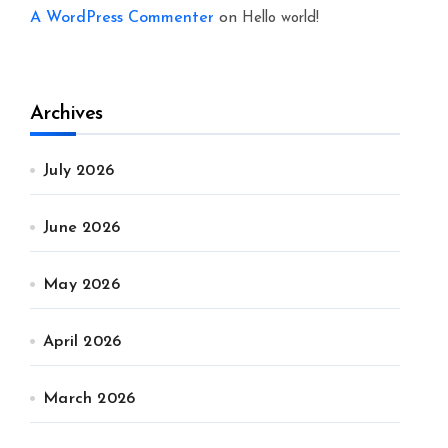
A WordPress Commenter
on
Hello world!
Archives
July 2026
June 2026
May 2026
April 2026
March 2026