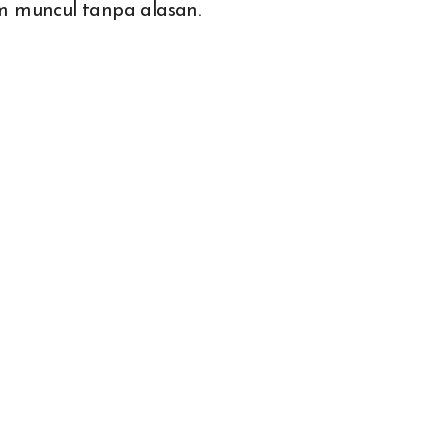
um muncul tanpa alasan.