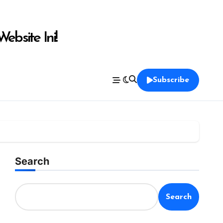
ebsite Ini!
Subscribe
Search
Search