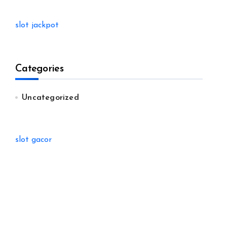
slot jackpot
Categories
Uncategorized
slot gacor