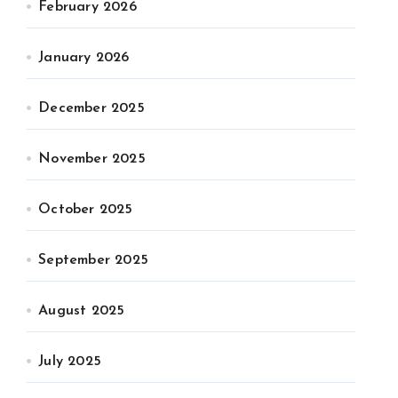
February 2026
January 2026
December 2025
November 2025
October 2025
September 2025
August 2025
July 2025