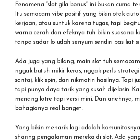
Fenomena “slot gila bonus” ini bukan cuma te
Itu semacam vibe positif yang bikin otak auto f
kerjaan, atau suntuk karena tugas, tapi begi
warna cerah dan efeknya tuh bikin suasana ka
tanpa sadar lo udah senyum sendiri pas liat s
Ada juga yang bilang, main slot tuh semacam p
nggak butuh mikir keras, nggak perlu strateg
santai, klik spin, dan nikmatin hasilnya. Tapi 
tapi punya daya tarik yang susah dijelasin. 
menang lotre tapi versi mini. Dan anehnya, m
bahagianya real banget.
Yang bikin menarik lagi adalah komunitasny
sharing pengalaman mereka di slot. Ada yan