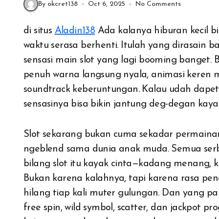
By okcret138
Oct 6, 2025
No Comments
di situs
Aladin138
Ada kalanya hiburan kecil b
waktu serasa berhenti. Itulah yang dirasai
sensasi main slot yang lagi booming banget. B
penuh warna langsung nyala, animasi keren m
soundtrack keberuntungan. Kalau udah dapet b
sensasinya bisa bikin jantung deg-degan kayak
Slot sekarang bukan cuma sekadar permainan 
ngeblend sama dunia anak muda. Semua serba 
bilang slot itu kayak cinta—kadang menang, ka
Bukan karena kalahnya, tapi karena rasa pe
hilang tiap kali muter gulungan. Dan yang pa
free spin, wild symbol, scatter, dan jackpot p