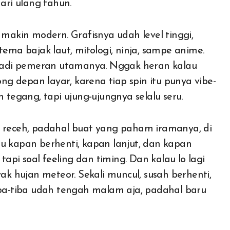
ri ulang tahun.
 makin modern. Grafisnya udah level tinggi,
tema bajak laut, mitologi, ninja, sampe anime.
g jadi pemeran utamanya. Nggak heran kalau
g depan layar, karena tiap spin itu punya vibe-
 tegang, tapi ujung-ujungnya selalu seru.
n receh, padahal buat yang paham iramanya, di
au kapan berhenti, kapan lanjut, dan kapan
tapi soal feeling dan timing. Dan kalau lo lagi
yak hujan meteor. Sekali muncul, susah berhenti,
Tiba-tiba udah tengah malam aja, padahal baru