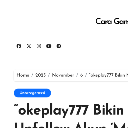
Skip
to
content
Cara Gampa
Home
2025
November
6
“okeplay777 Bikin
Uncategorized
“okeplay777 Biki