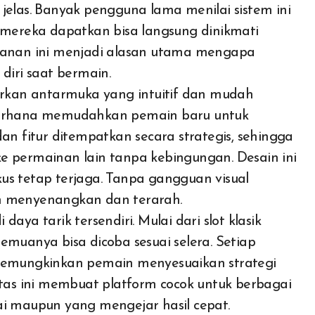
jelas. Banyak pengguna lama menilai sistem ini
g mereka dapatkan bisa langsung dinikmati
anan ini menjadi alasan utama mengapa
iri saat bermain.
warkan antarmuka yang intuitif dan mudah
ederhana memudahkan pemain baru untuk
 fitur ditempatkan secara strategis, sehingga
e permainan lain tanpa kebingungan. Desain ini
us tetap terjaga. Tanpa gangguan visual
ih menyenangkan dan terarah.
aya tarik tersendiri. Mulai dari slot klasik
emuanya bisa dicoba sesuai selera. Setiap
 memungkinkan pemain menyesuaikan strategi
itas ini membuat platform cocok untuk berbagai
ai maupun yang mengejar hasil cepat.