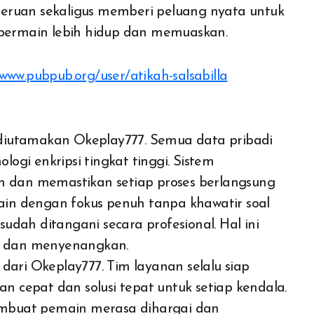
uan sekaligus memberi peluang nyata untuk
ermain lebih hidup dan memuaskan.
/www.pubpub.org/user/atikah-salsabilla
diutamakan Okeplay777. Semua data pribadi
logi enkripsi tingkat tinggi. Sistem
rm dan memastikan setiap proses berlangsung
in dengan fokus penuh tanpa khawatir soal
 sudah ditangani secara profesional. Hal ini
 dan menyenangkan.
dari Okeplay777. Tim layanan selalu siap
cepat dan solusi tepat untuk setiap kendala.
mbuat pemain merasa dihargai dan