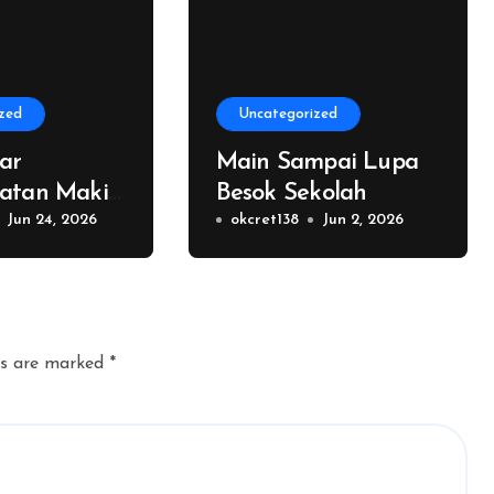
zed
Uncategorized
ar
Main Sampai Lupa
atan Makin
Besok Sekolah
Jun 24, 2026
okcret138
Jun 2, 2026
ds are marked
*