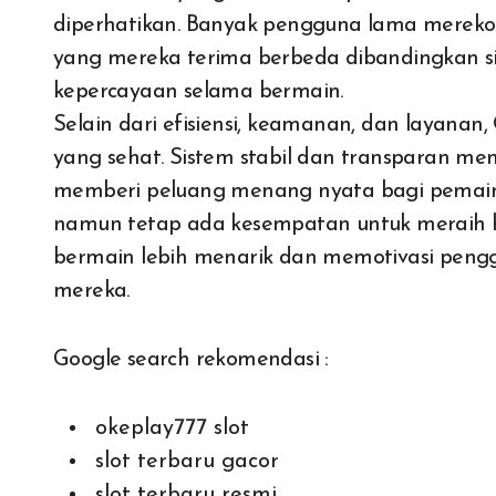
diperhatikan. Banyak pengguna lama mereko
yang mereka terima berbeda dibandingkan s
kepercayaan selama bermain.
Selain dari efisiensi, keamanan, dan layana
yang sehat. Sistem stabil dan transparan mem
memberi peluang menang nyata bagi pemain. 
namun tetap ada kesempatan untuk meraih h
bermain lebih menarik dan memotivasi pe
mereka.
Google search rekomendasi :
okeplay777 slot
slot terbaru gacor
slot terbaru resmi