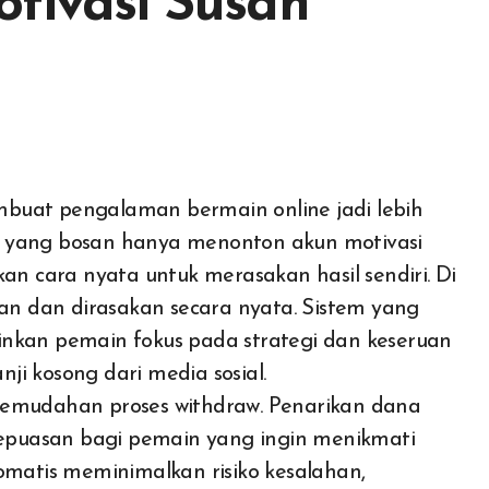
otivasi Susah
buat pengalaman bermain online jadi lebih
n yang bosan hanya menonton akun motivasi
kan cara nyata untuk merasakan hasil sendiri. Di
kan dan dirasakan secara nyata. Sistem yang
inkan pemain fokus pada strategi dan keseruan
i kosong dari media sosial.
kemudahan proses withdraw. Penarikan dana
puasan bagi pemain yang ingin menikmati
omatis meminimalkan risiko kesalahan,