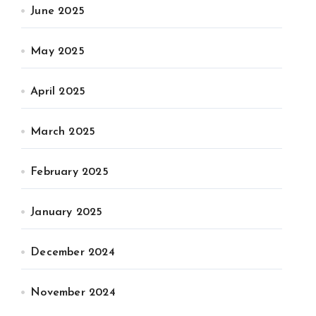
June 2025
May 2025
April 2025
March 2025
February 2025
January 2025
December 2024
November 2024