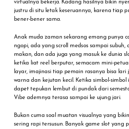
virtualnya bekerja. Kadang hasilnya bikin nye
justru di situ letak keseruannya, karena tiap
bener-bener sama.
Anak muda zaman sekarang emang punya cara 
ngopi, ada yang scroll medsos sampai subuh,
makan, dan ada juga yang masuk ke dunia slot
ketika liat reel berputar, semacam mini-pet
layar, imajinasi tiap pemain rasanya bisa lar
warna dan kejutan kecil. Ketika simbol-simbol
dapet tepukan lembut di pundak dari semesta 
Vibe ademnya terasa sampai ke ujung jari.
Bukan cuma soal muatan visualnya yang bikin 
sering rapi tersusun. Banyak game slot yang p