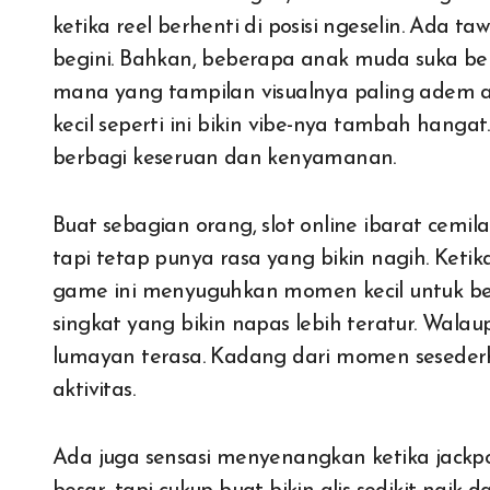
ketika reel berhenti di posisi ngeselin. Ada
begini. Bahkan, beberapa anak muda suka ber
mana yang tampilan visualnya paling adem a
kecil seperti ini bikin vibe-nya tambah hangat.
berbagi keseruan dan kenyamanan.
Buat sebagian orang, slot online ibarat cemil
tapi tetap punya rasa yang bikin nagih. Ketik
game ini menyuguhkan momen kecil untuk berh
singkat yang bikin napas lebih teratur. Wala
lumayan terasa. Kadang dari momen sesederhan
aktivitas.
Ada juga sensasi menyenangkan ketika jackpot