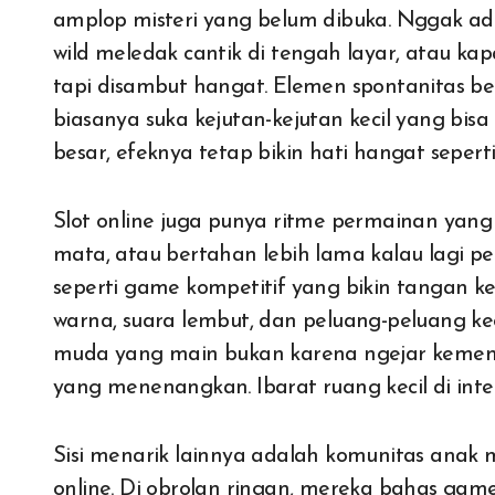
amplop misteri yang belum dibuka. Nggak ad
wild meledak cantik di tengah layar, atau ka
tapi disambut hangat. Elemen spontanitas beg
biasanya suka kejutan-kejutan kecil yang bis
besar, efeknya tetap bikin hati hangat seper
Slot online juga punya ritme permainan yang 
mata, atau bertahan lebih lama kalau lagi p
seperti game kompetitif yang bikin tangan keri
warna, suara lembut, dan peluang-peluang ke
muda yang main bukan karena ngejar kemena
yang menenangkan. Ibarat ruang kecil di int
Sisi menarik lainnya adalah komunitas anak m
online. Di obrolan ringan, mereka bahas gam