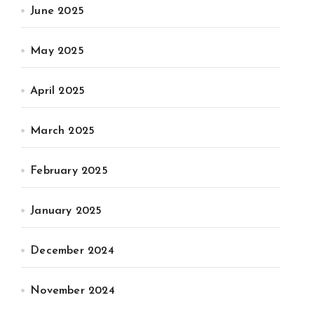
June 2025
May 2025
April 2025
March 2025
February 2025
January 2025
December 2024
November 2024