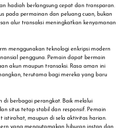
an hadiah berlangsung cepat dan transparan.
us pada permainan dan peluang cuan, bukan
lasan alur transaksi meningkatkan kenyamanan
orm menggunakan teknologi enkripsi modern
 finansial pengguna. Pemain dapat bermain
aan akun maupun transaksi. Rasa aman ini
angkan, terutama bagi mereka yang baru
i berbagai perangkat. Baik melalui
n situs tetap stabil dan responsif. Pemain
istirahat, maupun di sela aktivitas harian.
modern yang mengutamakan hiburan instan dan