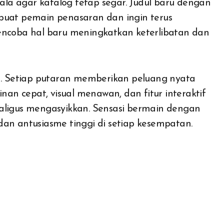
la agar katalog tetap segar. Judul baru dengan
buat pemain penasaran dan ingin terus
encoba hal baru meningkatkan keterlibatan dan
sa. Setiap putaran memberikan peluang nyata
n cepat, visual menawan, dan fitur interaktif
igus mengasyikkan. Sensasi bermain dengan
dan antusiasme tinggi di setiap kesempatan.