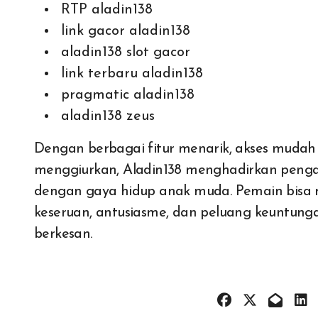
RTP aladin138
link gacor aladin138
aladin138 slot gacor
link terbaru aladin138
pragmatic aladin138
aladin138 zeus
Dengan berbagai fitur menarik, akses mudah 
menggiurkan, Aladin138 menghadirkan pengal
dengan gaya hidup anak muda. Pemain bisa m
keseruan, antusiasme, dan peluang keuntung
berkesan.