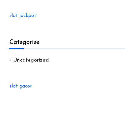
slot jackpot
Categories
Uncategorized
slot gacor