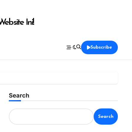
ebsite Ini!
Subscribe
Search
Search