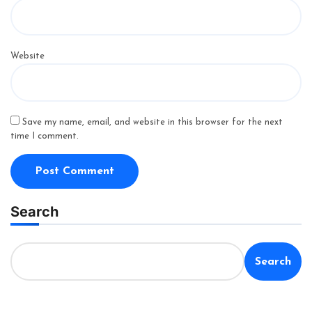
Website
Save my name, email, and website in this browser for the next
time I comment.
Search
Search