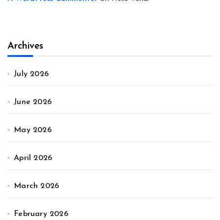
Archives
July 2026
June 2026
May 2026
April 2026
March 2026
February 2026