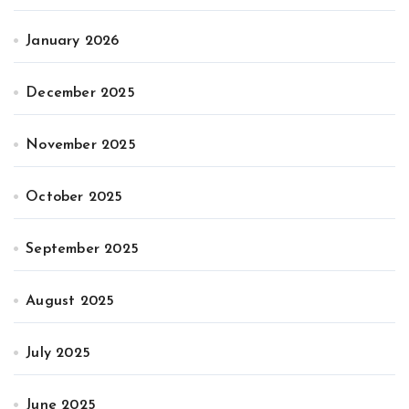
January 2026
December 2025
November 2025
October 2025
September 2025
August 2025
July 2025
June 2025