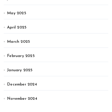
May 2025
April 2025
March 2025
February 2025
January 2025
December 2024
November 2024