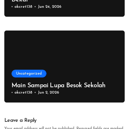
okcret138
Jun 24, 2026
Uncategorized
Main Sampai Lupa Besok Sekolah
okcret138
Jun 2, 2026
Leave a Reply
Your email address will not be published.
Required fields are marked