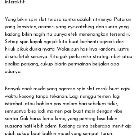
interaktif.
Yang bikin spin slot terasa santai adalah ritmenya. Putaran
yang konsisten, animasi yang eye-catching, dan suara yang
kadang bikin nagih itu punya efek menenangkan tersendiri.
Setiap spin kayak ngajak kita buat berhenti sejenak dari
hiruk pikuk dunia nyata. Walaupun hasilnya random, justru
di situ letak serunya. Kita gak perlu mikir strategi ribet atau
analisa panjang, cukup biarin permainan berjalan apa
adanya.
Banyak anak muda yang ngerasa spin slot cocok buat ngisi
waktu kosong tanpa tekanan. Lagi nunggu temen, lagi
istirahat, atau bahkan pas malam hari sebelum tidur,
semuanya bisa jadi momen pas buat main dengan vibe
santai. Gak harus lama-lama, yang penting bisa bikin
suasana hati lebih adem. Kadang cuma beberapa menit aja
udah cukup buat balikin mood yang sempat turun.