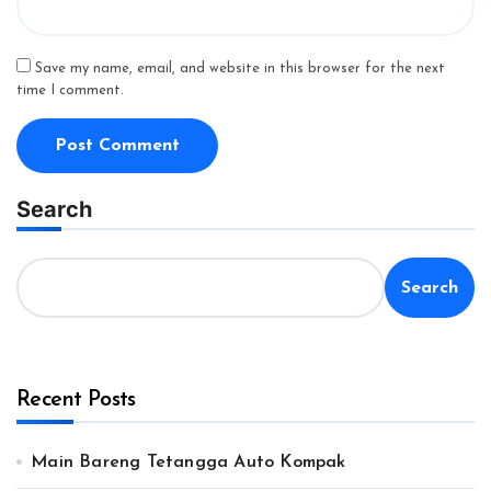
Save my name, email, and website in this browser for the next
time I comment.
Search
Search
Recent Posts
Main Bareng Tetangga Auto Kompak