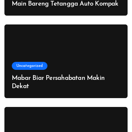
Main Bareng Tetangga Auto Kompak
Uncategorized
Mabar Biar Persahabatan Makin
Dekat