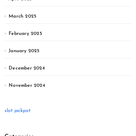
March 2025
February 2025
January 2025
December 2024
November 2024
slot jackpot