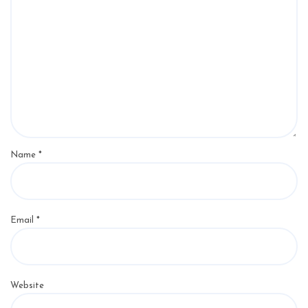
Name
*
Email
*
Website