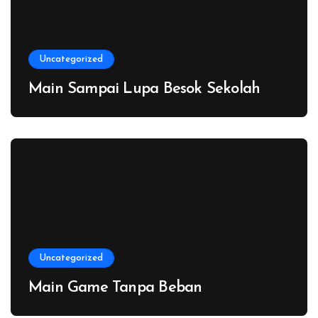
Uncategorized
Main Sampai Lupa Besok Sekolah
Uncategorized
Main Game Tanpa Beban