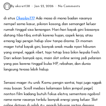
By okcret138
Jan 23, 2026
No Comments
di situs
Okeplay777
Ada masa di mana badan rasanya
nempel sama kasur, pikiran kosong, dan semangat keluar
rumah tinggal sisa kenangan. Hari-hari kayak gini biasanya
datang tiba-tiba, entah karena hujan, capek kerja, atau
emang lagi pengin hidup slow tanpa drama. Di momen
mager total kayak gini, banyak anak muda nyari hiburan
yang simpel, nggak ribet, tapi tetap bisa bikin kepala fresh.
Dari sekian banyak opsi, main slot online sering jadi pelarian
yang pas karena tinggal buka HP, rebahan, dan dunia
langsung terasa lebih hidup.
Sensasi mager itu unik. Kamu pengin santai, tapi juga nggak
mau bosan. Scroll medsos kelamaan bikin jempol pegel,
nonton film kadang butuh fokus ekstra, sementara ngobrol
rame-rame rasanya terlalu banyak energi yang keluar. Slot
online datang di celah itu, ngasih hiburan instan dengan