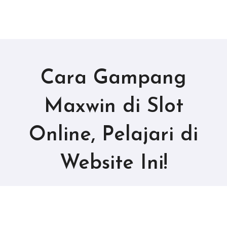
Cara Gampang
Maxwin di Slot
Online, Pelajari di
Website Ini!