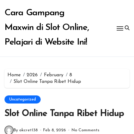
Skip
to
Cara Gampang
content
Maxwin di Slot Online,
Pelajari di Website Ini!
Home
2026
February
8
Slot Online Tanpa Ribet Hidup
Uncategorized
Slot Online Tanpa Ribet Hidup
By okcret138
Feb 8, 2026
No Comments