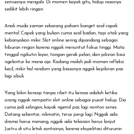
semuanya mengalir. Di momen kayak gitu, hidup rasanya
sedikit lebih ringan.
Anak muda zaman sekarang paham banget soal capek
mental. Capek yang bukan cuma soal badan, tapi otak yang
kebanyakan mikir. Slot online sering dipandang sebagai
hiburan ringan karena nggak menuntut fokus tinggi. Mata
tinggal ngikutin layar, tangan gerak pelan, dan pikiran bisa
ngelantur ke mana aja. Kadang malah jadi momen refleksi
kecil, mikir hal random yang biasanya nggak kepikiran pas
lagi sibuk.
Yang bikin konsep tanpa ribet itu kerasa adalah ketika
orang nggak nempatin slot online sebagai pusat hidup. Dia
cuma jadi selingan, kayak ngemil pas lagi nonton series.
Datang sebentar, nikmatin, terus pergi lagi. Nggak ada
drama harus menang, nggak ada tekanan harus lanjut.
Justru di situ letak santainya, karena ekspektasi diturunin