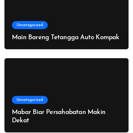
Uncategorized
Main Bareng Tetangga Auto Kompak
Uncategorized
Mabar Biar Persahabatan Makin
Dekat