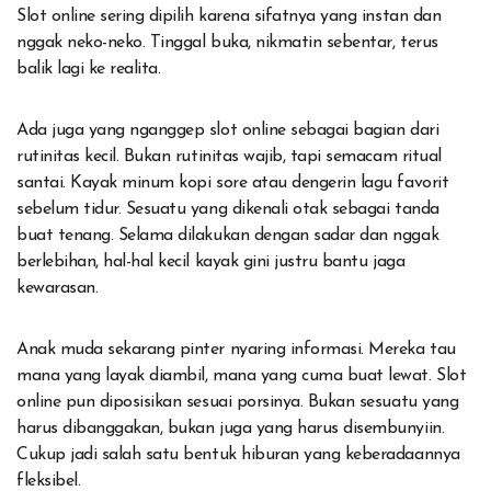
Slot online sering dipilih karena sifatnya yang instan dan
nggak neko-neko. Tinggal buka, nikmatin sebentar, terus
balik lagi ke realita.
Ada juga yang nganggep slot online sebagai bagian dari
rutinitas kecil. Bukan rutinitas wajib, tapi semacam ritual
santai. Kayak minum kopi sore atau dengerin lagu favorit
sebelum tidur. Sesuatu yang dikenali otak sebagai tanda
buat tenang. Selama dilakukan dengan sadar dan nggak
berlebihan, hal-hal kecil kayak gini justru bantu jaga
kewarasan.
Anak muda sekarang pinter nyaring informasi. Mereka tau
mana yang layak diambil, mana yang cuma buat lewat. Slot
online pun diposisikan sesuai porsinya. Bukan sesuatu yang
harus dibanggakan, bukan juga yang harus disembunyiin.
Cukup jadi salah satu bentuk hiburan yang keberadaannya
fleksibel.