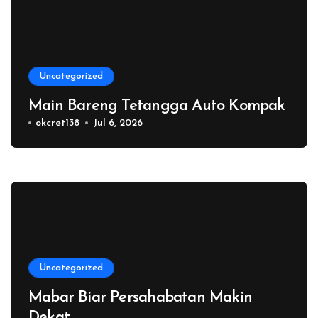
Uncategorized
Main Bareng Tetangga Auto Kompak
okcret138
Jul 6, 2026
Uncategorized
Mabar Biar Persahabatan Makin
Dekat