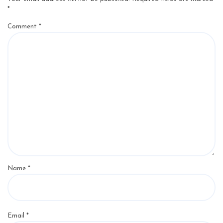
*
Comment
*
Name
*
Email
*