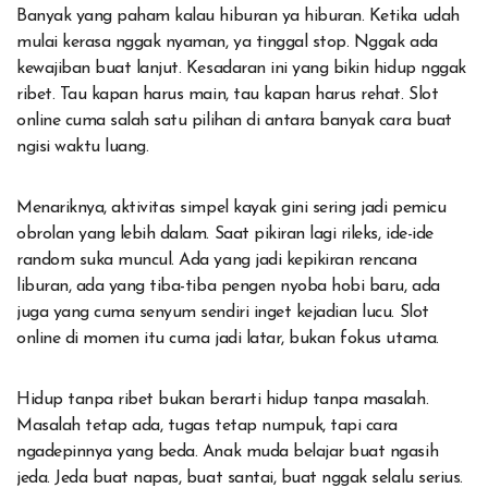
Banyak yang paham kalau hiburan ya hiburan. Ketika udah
mulai kerasa nggak nyaman, ya tinggal stop. Nggak ada
kewajiban buat lanjut. Kesadaran ini yang bikin hidup nggak
ribet. Tau kapan harus main, tau kapan harus rehat. Slot
online cuma salah satu pilihan di antara banyak cara buat
ngisi waktu luang.
Menariknya, aktivitas simpel kayak gini sering jadi pemicu
obrolan yang lebih dalam. Saat pikiran lagi rileks, ide-ide
random suka muncul. Ada yang jadi kepikiran rencana
liburan, ada yang tiba-tiba pengen nyoba hobi baru, ada
juga yang cuma senyum sendiri inget kejadian lucu. Slot
online di momen itu cuma jadi latar, bukan fokus utama.
Hidup tanpa ribet bukan berarti hidup tanpa masalah.
Masalah tetap ada, tugas tetap numpuk, tapi cara
ngadepinnya yang beda. Anak muda belajar buat ngasih
jeda. Jeda buat napas, buat santai, buat nggak selalu serius.