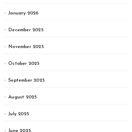
January 2026
December 2025
November 2025
October 2025
September 2025
August 2025
July 2025
June 2025