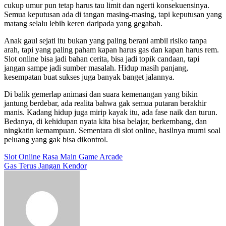
cukup umur pun tetap harus tau limit dan ngerti konsekuensinya.
Semua keputusan ada di tangan masing-masing, tapi keputusan yang
matang selalu lebih keren daripada yang gegabah.
Anak gaul sejati itu bukan yang paling berani ambil risiko tanpa
arah, tapi yang paling paham kapan harus gas dan kapan harus rem.
Slot online bisa jadi bahan cerita, bisa jadi topik candaan, tapi
jangan sampe jadi sumber masalah. Hidup masih panjang,
kesempatan buat sukses juga banyak banget jalannya.
Di balik gemerlap animasi dan suara kemenangan yang bikin
jantung berdebar, ada realita bahwa gak semua putaran berakhir
manis. Kadang hidup juga mirip kayak itu, ada fase naik dan turun.
Bedanya, di kehidupan nyata kita bisa belajar, berkembang, dan
ningkatin kemampuan. Sementara di slot online, hasilnya murni soal
peluang yang gak bisa dikontrol.
Post
Slot Online Rasa Main Game Arcade
Gas Terus Jangan Kendor
navigation