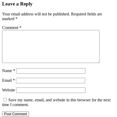
Leave a Reply
Your email address will not be published.
Required fields are
marked
*
Comment
*
Name
*
Email
*
Website
Save my name, email, and website in this browser for the next
time I comment.