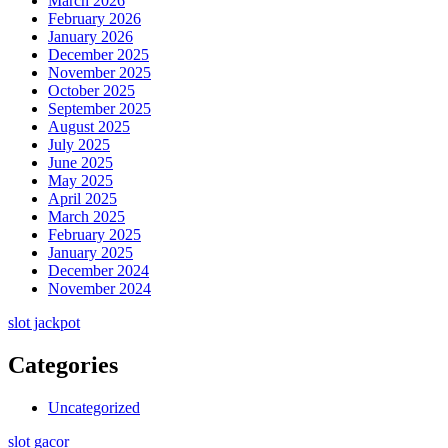
March 2026
February 2026
January 2026
December 2025
November 2025
October 2025
September 2025
August 2025
July 2025
June 2025
May 2025
April 2025
March 2025
February 2025
January 2025
December 2024
November 2024
slot jackpot
Categories
Uncategorized
slot gacor