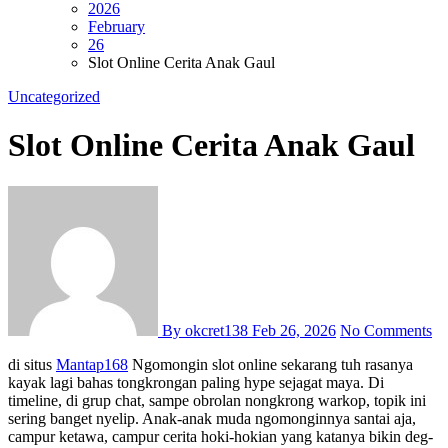
2026
February
26
Slot Online Cerita Anak Gaul
Uncategorized
Slot Online Cerita Anak Gaul
By okcret138
Feb 26, 2026
No Comments
di situs
Mantap168
Ngomongin slot online sekarang tuh rasanya
kayak lagi bahas tongkrongan paling hype sejagat maya. Di
timeline, di grup chat, sampe obrolan nongkrong warkop, topik ini
sering banget nyelip. Anak-anak muda ngomonginnya santai aja,
campur ketawa, campur cerita hoki-hokian yang katanya bikin deg-