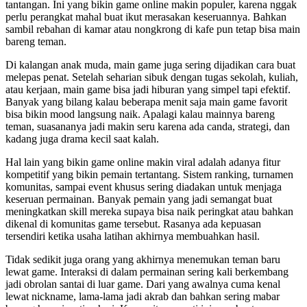
tantangan. Ini yang bikin game online makin populer, karena nggak
perlu perangkat mahal buat ikut merasakan keseruannya. Bahkan
sambil rebahan di kamar atau nongkrong di kafe pun tetap bisa main
bareng teman.
Di kalangan anak muda, main game juga sering dijadikan cara buat
melepas penat. Setelah seharian sibuk dengan tugas sekolah, kuliah,
atau kerjaan, main game bisa jadi hiburan yang simpel tapi efektif.
Banyak yang bilang kalau beberapa menit saja main game favorit
bisa bikin mood langsung naik. Apalagi kalau mainnya bareng
teman, suasananya jadi makin seru karena ada canda, strategi, dan
kadang juga drama kecil saat kalah.
Hal lain yang bikin game online makin viral adalah adanya fitur
kompetitif yang bikin pemain tertantang. Sistem ranking, turnamen
komunitas, sampai event khusus sering diadakan untuk menjaga
keseruan permainan. Banyak pemain yang jadi semangat buat
meningkatkan skill mereka supaya bisa naik peringkat atau bahkan
dikenal di komunitas game tersebut. Rasanya ada kepuasan
tersendiri ketika usaha latihan akhirnya membuahkan hasil.
Tidak sedikit juga orang yang akhirnya menemukan teman baru
lewat game. Interaksi di dalam permainan sering kali berkembang
jadi obrolan santai di luar game. Dari yang awalnya cuma kenal
lewat nickname, lama-lama jadi akrab dan bahkan sering mabar