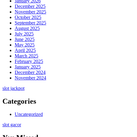
January 2026
December 2025
November 2025
October 2025
September 2025
August 2025
July 2025
June 2025
May 2025
April 2025
March 2025
February 2025
January 2025
December 2024
November 2024
slot jackpot
Categories
Uncategorized
slot gacor