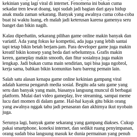
kekinian yang lagi viral di internet. Fenomena ini bukan cuma
sekadar tren lewat doang, tapi sudah jadi bagian dari gaya hidup
anak muda zaman sekarang. Banyak yang awalnya cuma coba-coba
buat isi waktu luang, eh malah jadi keterusan karena gamenya seru
banget dan bikin nagih.
Kalau diperhatiin, sekarang pilihan game online makin banyak dan
variatif. Ada yang fokus ke kompetisi, ada juga yang lebih santai
tapi tetap bikin betah berjam-jam. Para developer game juga makin
kreatif bikin konsep yang beda dari sebelumnya. Grafis makin
keren, gameplay makin smooth, dan fitur sosialnya juga makin
lengkap. Jadi bukan cuma main sendirian, tapi bisa juga ngobrol,
kerja sama, bahkan bikin komunitas baru bareng pemain lain.
Salah satu alasan kenapa game online kekinian gampang viral
adalah karena pengaruh media sosial. Begitu ada satu game yang
seru dan banyak yang main, biasanya langsung muncul di berbagai
platform. Mulai dari video gameplay, live streaming, sampai meme
lucu dari momen di dalam game. Hal-hal kayak gitu bikin orang
yang awalnya nggak tahu jadi penasaran dan akhirnya ikut nyobain
juga.
Serunya lagi, banyak game sekarang yang gampang diakses. Cukup
pakai smartphone, koneksi internet, dan sedikit ruang penyimpanan,
orang sudah bisa langsung masuk ke dunia permainan yang penuh