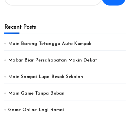
Recent Posts
Main Bareng Tetangga Auto Kompak
Mabar Biar Persahabatan Makin Dekat
Main Sampai Lupa Besok Sekolah
Main Game Tanpa Beban
Game Online Lagi Ramai