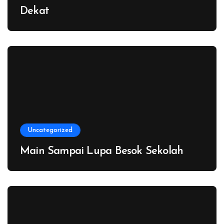
Dekat
Uncategorized
Main Sampai Lupa Besok Sekolah