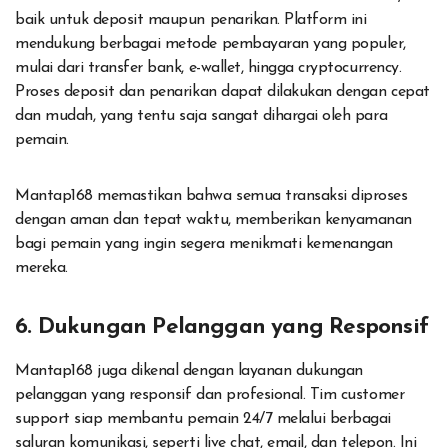
baik untuk deposit maupun penarikan. Platform ini
mendukung berbagai metode pembayaran yang populer,
mulai dari transfer bank, e-wallet, hingga cryptocurrency.
Proses deposit dan penarikan dapat dilakukan dengan cepat
dan mudah, yang tentu saja sangat dihargai oleh para
pemain.
Mantap168 memastikan bahwa semua transaksi diproses
dengan aman dan tepat waktu, memberikan kenyamanan
bagi pemain yang ingin segera menikmati kemenangan
mereka.
6. Dukungan Pelanggan yang Responsif
Mantap168 juga dikenal dengan layanan dukungan
pelanggan yang responsif dan profesional. Tim customer
support siap membantu pemain 24/7 melalui berbagai
saluran komunikasi, seperti live chat, email, dan telepon. Ini