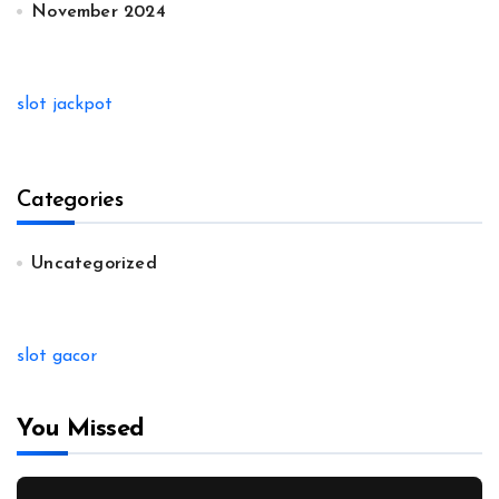
November 2024
slot jackpot
Categories
Uncategorized
slot gacor
You Missed