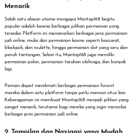
Menarik
Salah satu alasan utama mengapa Mantap168 begitu
populer adalah karena berbagai pilihan permainan yang
tersedia. Platform ini menawarkan berbagai jenis permainan
judi online, mulai dari permainan kasino seperti baccarat,
blackjack, dan roulette, hingga permainan slot yang seru dan
penuh tantangan. Selain itu, Mantap168 juga memiliki
permainan poker, permainan taruhan olahraga, dan banyak
lagi.
Pemain dapat menikmati berbagai permainan favorit
mereka dalam satu platform tanpa perlu mencari situs lain.
Keberagaman ini membuat Mantap168 menjadi pilihan yang
sangat menarik, terutama bagi mereka yang ingin mencoba
berbagai jenis permainan judi online.
2. Tampilan dan Navigasi yang Mudah