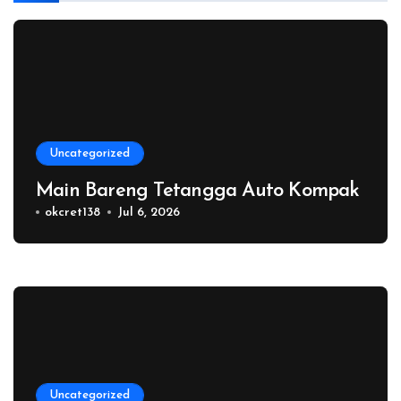
Uncategorized
Main Bareng Tetangga Auto Kompak
okcret138
Jul 6, 2026
Uncategorized