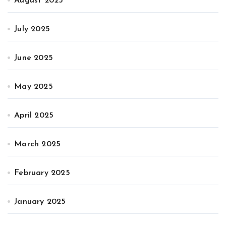
August 2025
July 2025
June 2025
May 2025
April 2025
March 2025
February 2025
January 2025