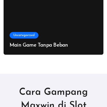
Uncategorized
Main Game Tanpa Beban
Cara Gampang
Maxwin di Slot