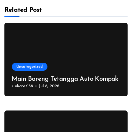
Related Post
Uncategorized
Main Bareng Tetangga Auto Kompak
okcret138
Jul 6, 2026