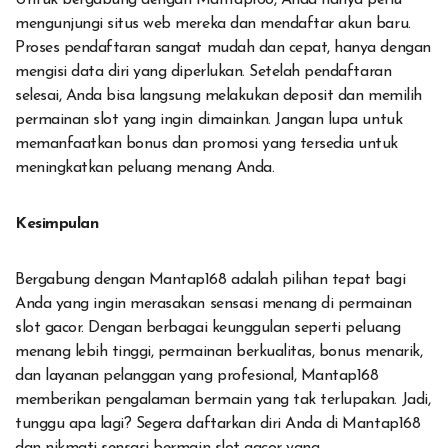
Untuk bergabung dengan Mantap168, Anda hanya perlu
mengunjungi situs web mereka dan mendaftar akun baru.
Proses pendaftaran sangat mudah dan cepat, hanya dengan
mengisi data diri yang diperlukan. Setelah pendaftaran
selesai, Anda bisa langsung melakukan deposit dan memilih
permainan slot yang ingin dimainkan. Jangan lupa untuk
memanfaatkan bonus dan promosi yang tersedia untuk
meningkatkan peluang menang Anda.
Kesimpulan
Bergabung dengan Mantap168 adalah pilihan tepat bagi
Anda yang ingin merasakan sensasi menang di permainan
slot gacor. Dengan berbagai keunggulan seperti peluang
menang lebih tinggi, permainan berkualitas, bonus menarik,
dan layanan pelanggan yang profesional, Mantap168
memberikan pengalaman bermain yang tak terlupakan. Jadi,
tunggu apa lagi? Segera daftarkan diri Anda di Mantap168