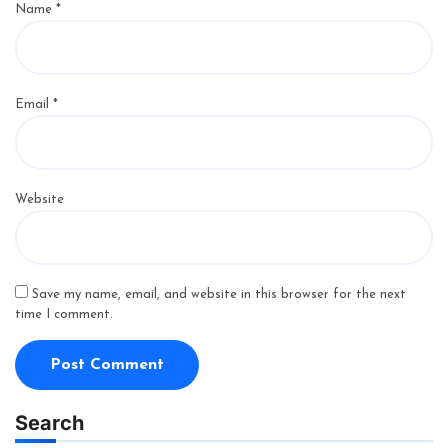
Name
*
Email
*
Website
Save my name, email, and website in this browser for the next
time I comment.
Search