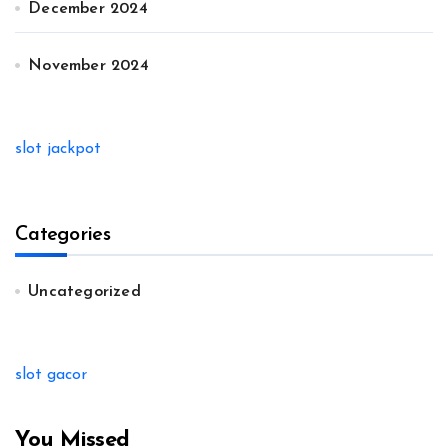
December 2024
November 2024
slot jackpot
Categories
Uncategorized
slot gacor
You Missed