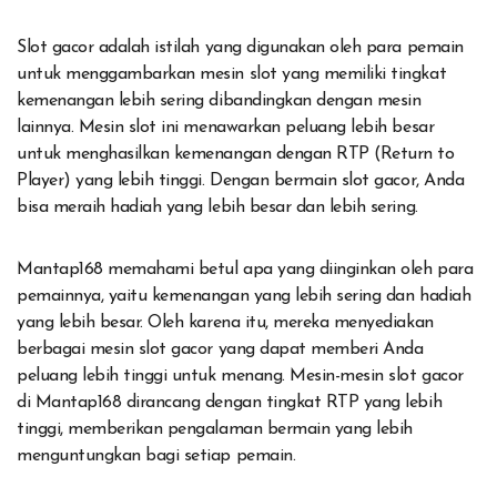
Slot gacor adalah istilah yang digunakan oleh para pemain
untuk menggambarkan mesin slot yang memiliki tingkat
kemenangan lebih sering dibandingkan dengan mesin
lainnya. Mesin slot ini menawarkan peluang lebih besar
untuk menghasilkan kemenangan dengan RTP (Return to
Player) yang lebih tinggi. Dengan bermain slot gacor, Anda
bisa meraih hadiah yang lebih besar dan lebih sering.
Mantap168 memahami betul apa yang diinginkan oleh para
pemainnya, yaitu kemenangan yang lebih sering dan hadiah
yang lebih besar. Oleh karena itu, mereka menyediakan
berbagai mesin slot gacor yang dapat memberi Anda
peluang lebih tinggi untuk menang. Mesin-mesin slot gacor
di Mantap168 dirancang dengan tingkat RTP yang lebih
tinggi, memberikan pengalaman bermain yang lebih
menguntungkan bagi setiap pemain.