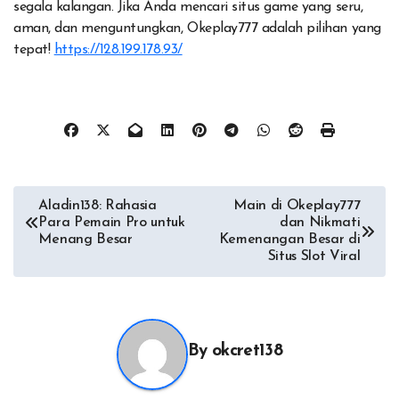
segala kalangan. Jika Anda mencari situs game yang seru,
aman, dan menguntungkan, Okeplay777 adalah pilihan yang
tepat!
https://128.199.178.93/
Post
Aladin138: Rahasia
Main di Okeplay777
Para Pemain Pro untuk
dan Nikmati
navigation
Menang Besar
Kemenangan Besar di
Situs Slot Viral
By
okcret138