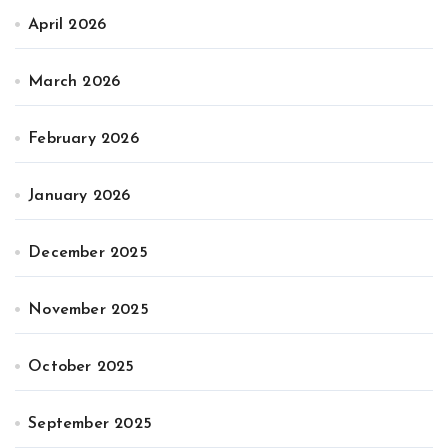
April 2026
March 2026
February 2026
January 2026
December 2025
November 2025
October 2025
September 2025