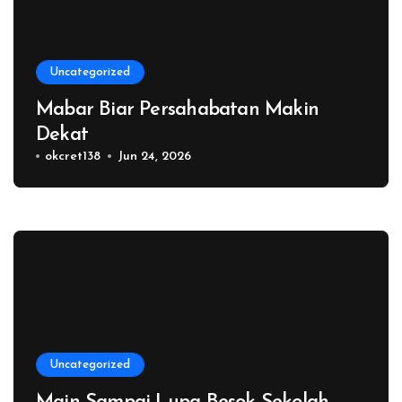
Uncategorized
Mabar Biar Persahabatan Makin
Dekat
okcret138
Jun 24, 2026
Uncategorized