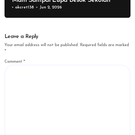
Main Sampai Lupa Besok Sekolah
okcret138
Jun 2, 2026
Leave a Reply
Your email address will not be published.
Required fields are marked
*
Comment
*