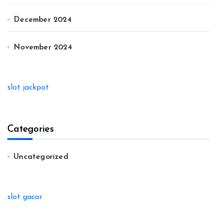
December 2024
November 2024
slot jackpot
Categories
Uncategorized
slot gacor