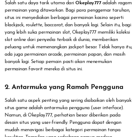
Salah satu daya tarik utama dari
Okeplay777
adalah ragam
permainan yang ditawarkan. Bagi para penggemar taruhan,
situs ini menyediakan berbagai permainan kasino seperti
blackjack, roulette, baccarat, dan banyak lagi. Selain itu, bagi
yang lebih suka permainan slot, Okeplay777 memiliki koleksi
slot online dari penyedia terbaik di dunia, memberikan
peluang untuk memenangkan jackpot besar. Tidak hanya itu,
ada juga permainan arcade, permainan papan, dan masih
banyak lagi. Setiap pemain pasti akan menemukan
permainan favorit mereka di situs ini.
2.
Antarmuka yang Ramah Pengguna
Salah satu aspek penting yang sering diabaikan oleh banyak
situs game adalah antarmuka pengguna (user interface).
Namun, di Okeplay777, perhatian besar diberikan pada
desain situs yang user-friendly. Pengguna dapat dengan
mudah menavigasi berbagai kategori permainan tanpa