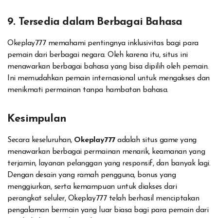
9.
Tersedia dalam Berbagai Bahasa
Okeplay777 memahami pentingnya inklusivitas bagi para
pemain dari berbagai negara. Oleh karena itu, situs ini
menawarkan berbagai bahasa yang bisa dipilih oleh pemain.
Ini memudahkan pemain internasional untuk mengakses dan
menikmati permainan tanpa hambatan bahasa.
Kesimpulan
Secara keseluruhan,
Okeplay777
adalah situs game yang
menawarkan berbagai permainan menarik, keamanan yang
terjamin, layanan pelanggan yang responsif, dan banyak lagi.
Dengan desain yang ramah pengguna, bonus yang
menggiurkan, serta kemampuan untuk diakses dari
perangkat seluler, Okeplay777 telah berhasil menciptakan
pengalaman bermain yang luar biasa bagi para pemain dari