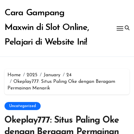
Skip
to
Cara Gampang
content
Maxwin di Slot Online,
Pelajari di Website Ini!
Home
2025
January
24
Okeplay777: Situs Paling Oke dengan Beragam
Permainan Menarik
Uncategorized
Okeplay777: Situs Paling Oke
dengan Beragam Permainan