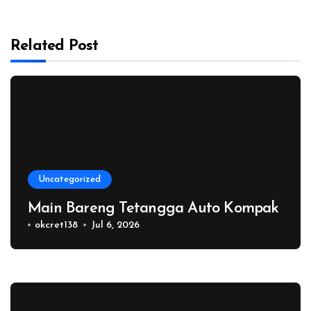
Related Post
Uncategorized
Main Bareng Tetangga Auto Kompak
okcret138
Jul 6, 2026