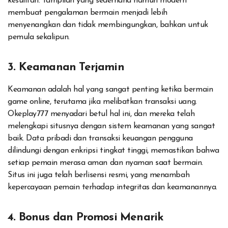
kesulitan. Tampilan yang sederhana namun modern
membuat pengalaman bermain menjadi lebih
menyenangkan dan tidak membingungkan, bahkan untuk
pemula sekalipun.
3.
Keamanan Terjamin
Keamanan adalah hal yang sangat penting ketika bermain
game online, terutama jika melibatkan transaksi uang.
Okeplay777 menyadari betul hal ini, dan mereka telah
melengkapi situsnya dengan sistem keamanan yang sangat
baik. Data pribadi dan transaksi keuangan pengguna
dilindungi dengan enkripsi tingkat tinggi, memastikan bahwa
setiap pemain merasa aman dan nyaman saat bermain.
Situs ini juga telah berlisensi resmi, yang menambah
kepercayaan pemain terhadap integritas dan keamanannya.
4.
Bonus dan Promosi Menarik