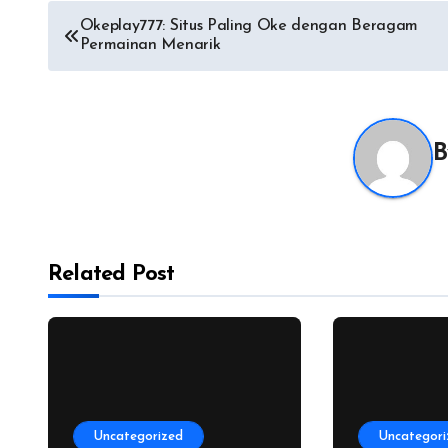
Post
Okeplay777: Situs Paling Oke dengan Beragam
Permainan Menarik
navigation
Related Post
Uncategorized
Uncategori