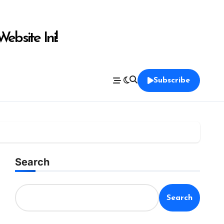
ebsite Ini!
Subscribe
Search
Search