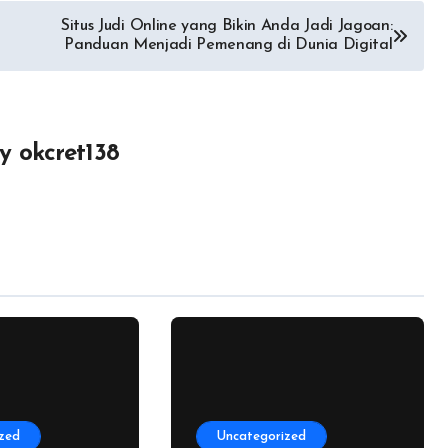
Situs Judi Online yang Bikin Anda Jadi Jagoan:
Panduan Menjadi Pemenang di Dunia Digital
By
okcret138
zed
Uncategorized