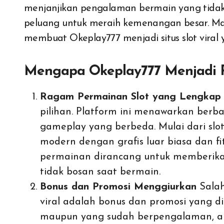
menjanjikan pengalaman bermain yang tidak
peluang untuk meraih kemenangan besar. Mari
membuat Okeplay777 menjadi situs slot viral 
Mengapa Okeplay777 Menjadi P
Ragam Permainan Slot yang Lengkap
pilihan. Platform ini menawarkan berb
gameplay yang berbeda. Mulai dari slot
modern dengan grafis luar biasa dan f
permainan dirancang untuk memberika
tidak bosan saat bermain.
Bonus dan Promosi Menggiurkan
Salah
viral adalah bonus dan promosi yang d
maupun yang sudah berpengalaman, a