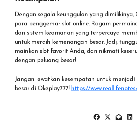
Dengan segala keunggulan yang dimilikinya, O
para penggemar slot online. Ragam permainan
dan sistem keamanan yang terpercaya memb
untuk meraih kemenangan besar. Jadi, tunggu
mainkan slot favorit Anda, dan nikmati keseru
dengan peluang besar!
Jangan lewatkan kesempatan untuk menjadi
besar di Okeplay777!
https://www.reallifenotes