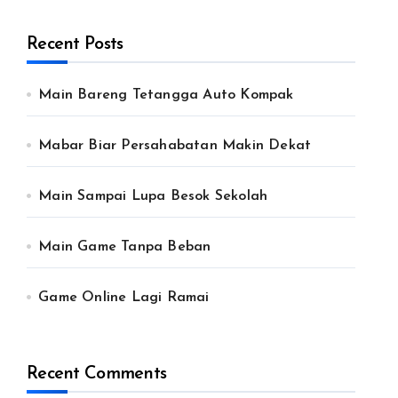
Recent Posts
Main Bareng Tetangga Auto Kompak
Mabar Biar Persahabatan Makin Dekat
Main Sampai Lupa Besok Sekolah
Main Game Tanpa Beban
Game Online Lagi Ramai
Recent Comments