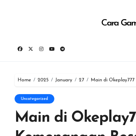
Skip
to
content
Cara Gampa
Home
2025
January
27
Main di Okeplay777 
Uncategorized
Main di Okeplay7