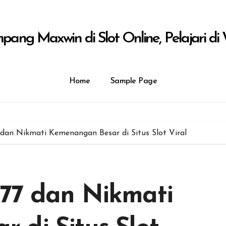
ng Maxwin di Slot Online, Pelajari di W
Home
Sample Page
dan Nikmati Kemenangan Besar di Situs Slot Viral
77 dan Nikmati