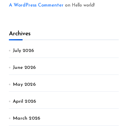
A WordPress Commenter
on
Hello world!
Archives
July 2026
June 2026
May 2026
April 2026
March 2026