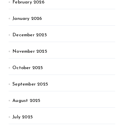
February 2026
January 2026
December 2025
November 2025
October 2025
September 2025
August 2025
July 2025