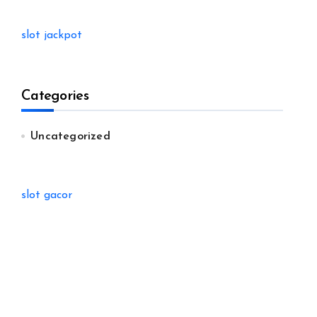
slot jackpot
Categories
Uncategorized
slot gacor