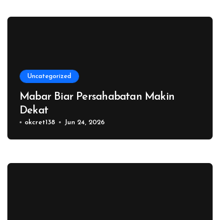
Uncategorized
Mabar Biar Persahabatan Makin
Dekat
okcret138
Jun 24, 2026