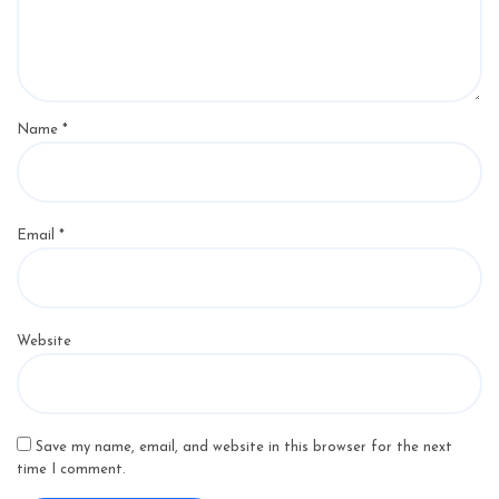
Name
*
Email
*
Website
Save my name, email, and website in this browser for the next
time I comment.