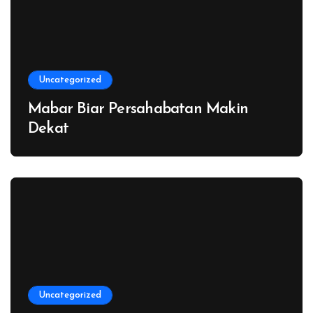
Uncategorized
Mabar Biar Persahabatan Makin
Dekat
Uncategorized