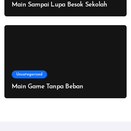
Main Sampai Lupa Besok Sekolah
Uncategorized
Main Game Tanpa Beban