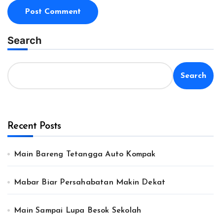
Search
Search
Recent Posts
Main Bareng Tetangga Auto Kompak
Mabar Biar Persahabatan Makin Dekat
Main Sampai Lupa Besok Sekolah