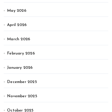
May 2026
April 2026
March 2026
February 2026
January 2026
December 2025
November 2025
October 2025