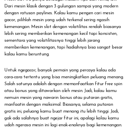
Dari mesin klasik dengan 3 gulungan sampai yang modern
dengan ratusan paylines. Kalau kamu pengen cari mesin
gacor, pilihlah mesin yang udah terkenal sering ngasih
kemenangan. Mesin slot dengan volatilitas rendah biasanya
lebih sering memberikan kemenangan kecil tapi konsisten,
sementara yang volatilitasnya tinggi lebih jarang
memberikan kemenangan, tapi hadiahnya bisa sangat besar
kalau kamu beruntung.
Untuk ngegacor, banyak pemain yang percaya kalau ada
cara-cara tertentu yang bisa meningkatkan peluang menang.
Salah satunya adalah dengan memanfaatkan fitur free spin
atau bonus yang ditawarkan oleh mesin. Jadi, kalau kamu
nemuin mesin yang nawarin bonus atau putaran gratis,
manfaatin dengan maksimal. Biasanya, selama putaran
gratis ini, peluang kamu buat menang itu lebih tinggi. Jadi,
gak ada salahnya buat ngejar fitur ini, apalagi kalau kamu
udah ngerasa mesin ini lagi enak-enaknya bagi kemenangan.