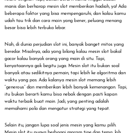
manis dan berharap mesin slot memberikan hadiah, ya! Ada
beberapa faktor yang bisa mempengaruhi, dan kalau kamu
udah tau trik dan cara main yang bener, peluang menang
besar bisa lebih terbuka lebar.
Nah, di dunia perjudian slot ini, banyak banget mitos yang
beredar. Misalnya, ada yang bilang kalau mesin slot bakal
gacor kalau banyak orang yang main di situ. Tapi,
kenyataannya gak begitu juga. Mesin slot itu bukan soal
banyak atau sedikitnya pemain, tapi lebih ke algoritma dan
waktu yang pas. Ada kalanya mesin slot memang lebih
“generous” dan memberikan lebih banyak kemenangan. Tapi,
itu bukan berarti kamu bisa nebak dengan pasti kapan
waktu terbaik buat main. Jadi, yang penting adalah
memahami pola dan mengatur strategi yang tepat.
Selain itu, jangan lupa soal jenis mesin yang kamu pilih.
Mesin slot itu punya berbagai macam tipe dan tema, loh.