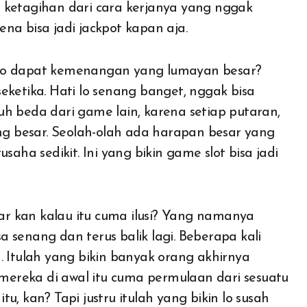
 ketagihan dari cara kerjanya yang nggak
rena bisa jadi jackpot kapan aja.
ba lo dapat kemenangan yang lumayan besar?
eketika. Hati lo senang banget, nggak bisa
 tuh beda dari game lain, karena setiap putaran,
ang besar. Seolah-olah ada harapan besar yang
saha sedikit. Ini yang bikin game slot bisa jadi
dar kan kalau itu cuma ilusi? Yang namanya
 senang dan terus balik lagi. Beberapa kali
. Itulah yang bikin banyak orang akhirnya
ereka di awal itu cuma permulaan dari sesuatu
u, kan? Tapi justru itulah yang bikin lo susah