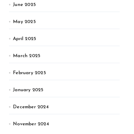
June 2025
May 2025
April 2025
March 2025
February 2025
January 2025
December 2024
November 2024