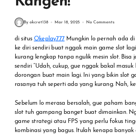
Kangen!
By okcret138
Mar 18, 2025
No Comments
di situs
Okeplay777
Mungkin lo pernah ada di t
ke diri sendiri buat nggak main game slot lagi,
kurang lengkap tanpa ngulik mesin slot. Bisa j
sendiri “Udah, cukup, gue nggak bakal masuk ke 
dorongan buat main lagi. Ini yang bikin slot
rasanya tuh seperti ada yang kurang. Nah, ken
Sebelum lo merasa bersalah, gue paham bang
slot tuh gampang banget buat dimainkan. Ng
game strategi atau FPS yang perlu fokus ting
kombinasi yang bagus. Itulah kenapa banyak