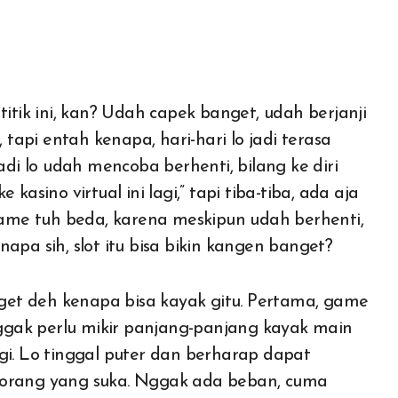
itik ini, kan? Udah capek banget, udah berjanji
 tapi entah kenapa, hari-hari lo jadi terasa
adi lo udah mencoba berhenti, bilang ke diri
kasino virtual ini lagi,” tapi tiba-tiba, ada aja
 game tuh beda, karena meskipun udah berhenti,
apa sih, slot itu bisa bikin kangen banget?
et deh kenapa bisa kayak gitu. Pertama, game
gak perlu mikir panjang-panjang kayak main
gi. Lo tinggal puter dan berharap dapat
 orang yang suka. Nggak ada beban, cuma