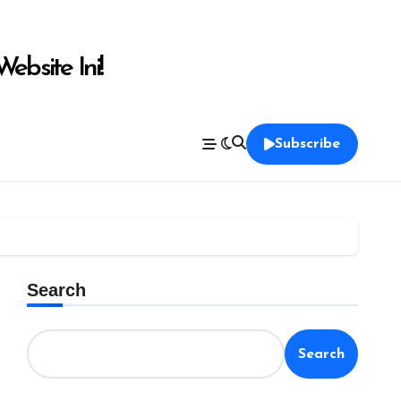
ebsite Ini!
Subscribe
Search
Search