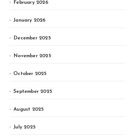
February 2026
January 2026
December 2025
November 2025
October 2025
September 2025
August 2025
July 2025