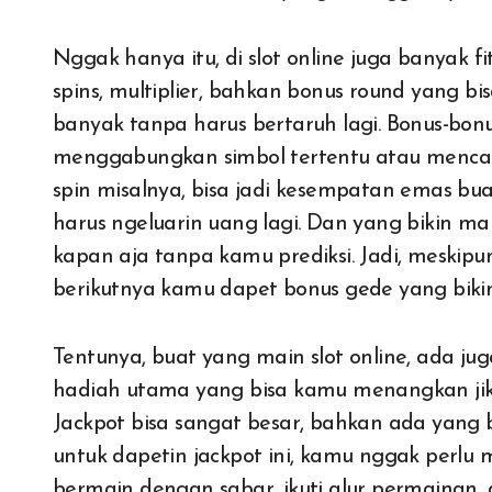
Nggak hanya itu, di slot online juga banyak fi
spins, multiplier, bahkan bonus round yang 
banyak tanpa harus bertaruh lagi. Bonus-bonu
menggabungkan simbol tertentu atau mencapai
spin misalnya, bisa jadi kesempatan emas b
harus ngeluarin uang lagi. Dan yang bikin m
kapan aja tanpa kamu prediksi. Jadi, meskipun
berikutnya kamu dapet bonus gede yang bikin
Tentunya, buat yang main slot online, ada ju
hadiah utama yang bisa kamu menangkan jika 
Jackpot bisa sangat besar, bahkan ada yang 
untuk dapetin jackpot ini, kamu nggak perlu 
bermain dengan sabar, ikuti alur permaina