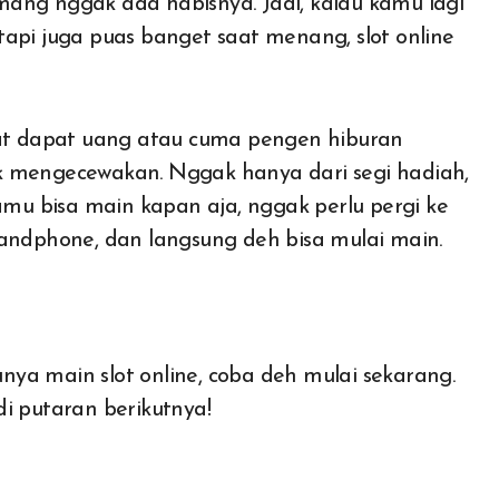
ang nggak ada habisnya. Jadi, kalau kamu lagi
api juga puas banget saat menang, slot online
pat dapat uang atau cuma pengen hiburan
ggak mengecewakan. Nggak hanya dari segi hadiah,
Kamu bisa main kapan aja, nggak perlu pergi ke
i handphone, dan langsung deh bisa mulai main.
ya main slot online, coba deh mulai sekarang.
i putaran berikutnya!