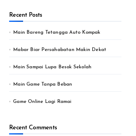
Recent Posts
Main Bareng Tetangga Auto Kompak
Mabar Biar Persahabatan Makin Dekat
Main Sampai Lupa Besok Sekolah
Main Game Tanpa Beban
Game Online Lagi Ramai
Recent Comments