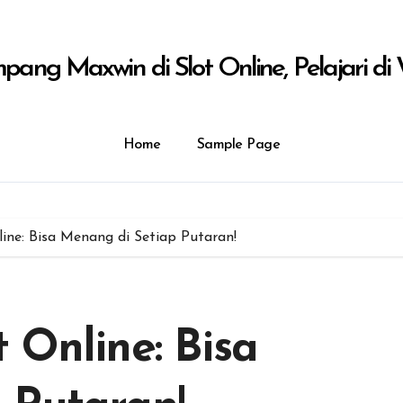
ng Maxwin di Slot Online, Pelajari di W
Home
Sample Page
ine: Bisa Menang di Setiap Putaran!
 Online: Bisa