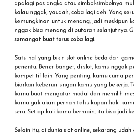
apalagi pas angka atau simbol-simbolnya mula
kalau nggak, yaudah, coba lagi deh. Yang seru
kemungkinan untuk menang, jadi meskipun ka
nggak bisa menang di putaran selanjutnya. Gi
semangat buat terus coba lagi.
Satu hal yang bikin slot online beda dari ga
penentu. Bener banget, di slot, kamu nggak p
kompetitif lain. Yang penting, kamu cuma per
biarkan keberuntungan kamu yang bekerja. Te
kamu buat mengatur modal dan memilih mesin 
kamu gak akan pernah tahu kapan hoki kamu da
seru. Setiap kali kamu bermain, itu bisa jad
Selain itu, di dunia slot online, sekarang ud