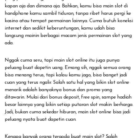
kapan aja dan dimana aja. Bahkan, kamu bisa main slot di
handphone kamu sambil tiduran, tanpa ribet harus pergi ke
kasino atau tempat permainan lainnya. Cuma butuh koneksi
internet dan sedikit keberuntungan, kamu udah bisa
langsung mainin berbagai macam jenis permainan slot yang
ada.
Nggak cuma seru, tapi main slot online itu juga punya
peluang buat dapetin uang. Emang sih, nggak semua orang
bisa menang terus, tapi kalau kamu jago, bisa banget jadi
cuan yang terus ngalir. Salah satu hal yang bikin slot online
menarik adalah banyaknya bonus dan promo yang
ditawarin. Mulai dari bonus deposit, free spin, sampe hadiah
besar lainnya yang bikin setiap putaran slot makin berharga.
Jadi, bukan cuma sekedar hiburan, main slot online bisa jadi
peluang nyata buat dapetin cuan.
Kenapa banyak orang tergoda buat main slot? Salah