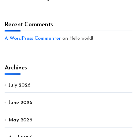
Recent Comments
A WordPress Commenter
on
Hello world!
Archives
July 2026
June 2026
May 2026