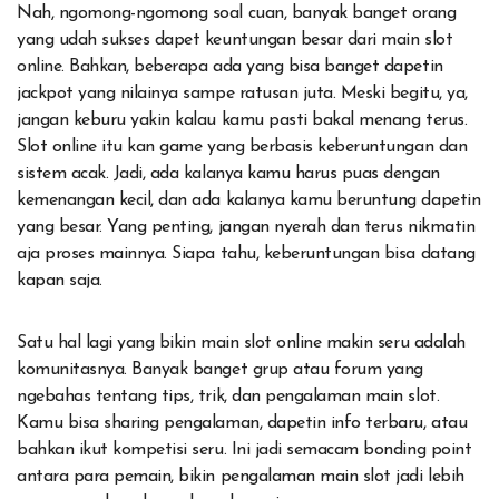
Nah, ngomong-ngomong soal cuan, banyak banget orang
yang udah sukses dapet keuntungan besar dari main slot
online. Bahkan, beberapa ada yang bisa banget dapetin
jackpot yang nilainya sampe ratusan juta. Meski begitu, ya,
jangan keburu yakin kalau kamu pasti bakal menang terus.
Slot online itu kan game yang berbasis keberuntungan dan
sistem acak. Jadi, ada kalanya kamu harus puas dengan
kemenangan kecil, dan ada kalanya kamu beruntung dapetin
yang besar. Yang penting, jangan nyerah dan terus nikmatin
aja proses mainnya. Siapa tahu, keberuntungan bisa datang
kapan saja.
Satu hal lagi yang bikin main slot online makin seru adalah
komunitasnya. Banyak banget grup atau forum yang
ngebahas tentang tips, trik, dan pengalaman main slot.
Kamu bisa sharing pengalaman, dapetin info terbaru, atau
bahkan ikut kompetisi seru. Ini jadi semacam bonding point
antara para pemain, bikin pengalaman main slot jadi lebih