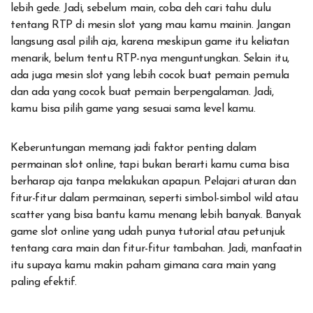
lebih gede. Jadi, sebelum main, coba deh cari tahu dulu
tentang RTP di mesin slot yang mau kamu mainin. Jangan
langsung asal pilih aja, karena meskipun game itu keliatan
menarik, belum tentu RTP-nya menguntungkan. Selain itu,
ada juga mesin slot yang lebih cocok buat pemain pemula
dan ada yang cocok buat pemain berpengalaman. Jadi,
kamu bisa pilih game yang sesuai sama level kamu.
Keberuntungan memang jadi faktor penting dalam
permainan slot online, tapi bukan berarti kamu cuma bisa
berharap aja tanpa melakukan apapun. Pelajari aturan dan
fitur-fitur dalam permainan, seperti simbol-simbol wild atau
scatter yang bisa bantu kamu menang lebih banyak. Banyak
game slot online yang udah punya tutorial atau petunjuk
tentang cara main dan fitur-fitur tambahan. Jadi, manfaatin
itu supaya kamu makin paham gimana cara main yang
paling efektif.