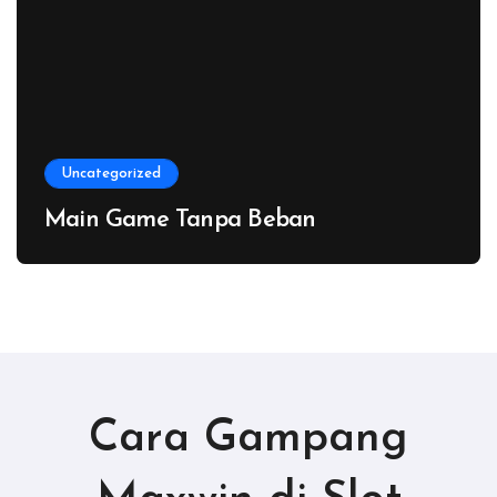
Uncategorized
Main Game Tanpa Beban
Cara Gampang