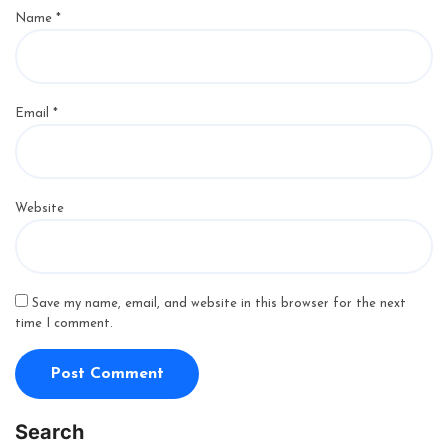
Name
*
Email
*
Website
Save my name, email, and website in this browser for the next
time I comment.
Search