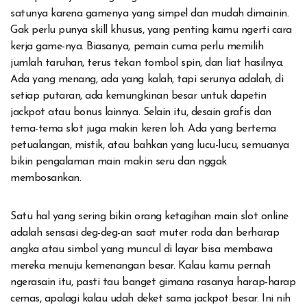
satunya karena gamenya yang simpel dan mudah dimainin.
Gak perlu punya skill khusus, yang penting kamu ngerti cara
kerja game-nya. Biasanya, pemain cuma perlu memilih
jumlah taruhan, terus tekan tombol spin, dan liat hasilnya.
Ada yang menang, ada yang kalah, tapi serunya adalah, di
setiap putaran, ada kemungkinan besar untuk dapetin
jackpot atau bonus lainnya. Selain itu, desain grafis dan
tema-tema slot juga makin keren loh. Ada yang bertema
petualangan, mistik, atau bahkan yang lucu-lucu, semuanya
bikin pengalaman main makin seru dan nggak
membosankan.
Satu hal yang sering bikin orang ketagihan main slot online
adalah sensasi deg-deg-an saat muter roda dan berharap
angka atau simbol yang muncul di layar bisa membawa
mereka menuju kemenangan besar. Kalau kamu pernah
ngerasain itu, pasti tau banget gimana rasanya harap-harap
cemas, apalagi kalau udah deket sama jackpot besar. Ini nih