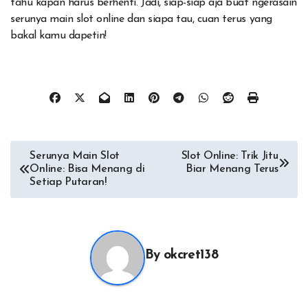
tahu kapan harus berhenti. Jadi, siap-siap aja buat ngerasain
serunya main slot online dan siapa tau, cuan terus yang
bakal kamu dapetin!
Post
Serunya Main Slot
Slot Online: Trik Jitu
Online: Bisa Menang di
Biar Menang Terus
navigation
Setiap Putaran!
By
okcret138