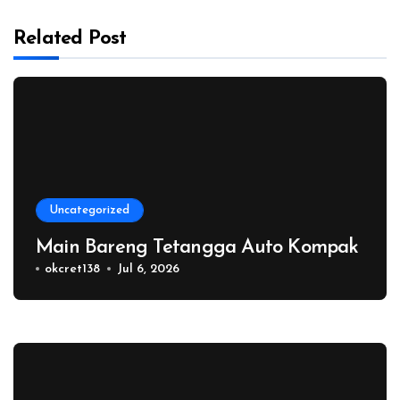
Related Post
Uncategorized
Main Bareng Tetangga Auto Kompak
okcret138
Jul 6, 2026