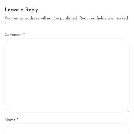
Leave a Reply
Your email address will not be published.
Required fields are marked
*
Comment
*
Name
*