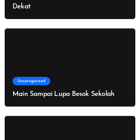
Dekat
Uncategorized
Main Sampai Lupa Besok Sekolah