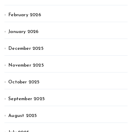
February 2026
January 2026
December 2025
November 2025
October 2025
September 2025
August 2025