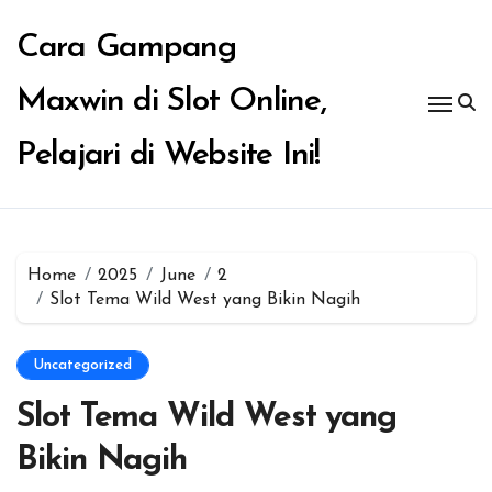
Skip
to
Cara Gampang
content
Maxwin di Slot Online,
Pelajari di Website Ini!
Home
2025
June
2
Slot Tema Wild West yang Bikin Nagih
Uncategorized
Slot Tema Wild West yang
Bikin Nagih