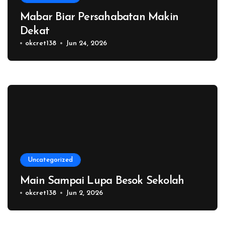
Mabar Biar Persahabatan Makin
Dekat
okcret138
Jun 24, 2026
Uncategorized
Main Sampai Lupa Besok Sekolah
okcret138
Jun 2, 2026