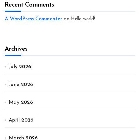
Recent Comments
A WordPress Commenter
on
Hello world!
Archives
July 2026
June 2026
May 2026
April 2026
March 2026