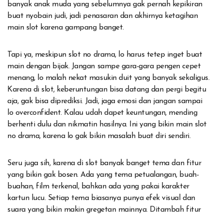
banyak anak muda yang sebelumnya gak pernah kepikiran
buat nyobain judi, jadi penasaran dan akhirnya ketagihan
main slot karena gampang banget.
Tapi ya, meskipun slot no drama, lo harus tetep inget buat
main dengan bijak. Jangan sampe gara-gara pengen cepet
menang, lo malah nekat masukin duit yang banyak sekaligus.
Karena di slot, keberuntungan bisa datang dan pergi begitu
aja, gak bisa diprediksi. Jadi, jaga emosi dan jangan sampai
lo overconfident. Kalau udah dapet keuntungan, mending
berhenti dulu dan nikmatin hasilnya. Ini yang bikin main slot
no drama, karena lo gak bikin masalah buat diri sendiri.
Seru juga sih, karena di slot banyak banget tema dan fitur
yang bikin gak bosen. Ada yang tema petualangan, buah-
buahan, film terkenal, bahkan ada yang pakai karakter
kartun lucu. Setiap tema biasanya punya efek visual dan
suara yang bikin makin gregetan mainnya. Ditambah fitur