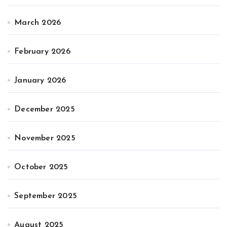
March 2026
February 2026
January 2026
December 2025
November 2025
October 2025
September 2025
August 2025