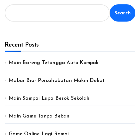
Search
Recent Posts
Main Bareng Tetangga Auto Kompak
Mabar Biar Persahabatan Makin Dekat
Main Sampai Lupa Besok Sekolah
Main Game Tanpa Beban
Game Online Lagi Ramai