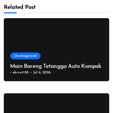
Related Post
Uncategorized
Main Bareng Tetangga Auto Kompak
okcret138
Jul 6, 2026