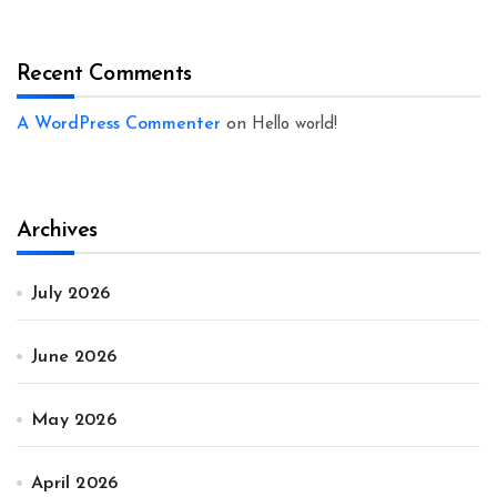
Recent Comments
A WordPress Commenter
on
Hello world!
Archives
July 2026
June 2026
May 2026
April 2026