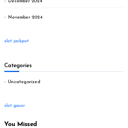
December 2024
November 2024
slot jackpot
Categories
Uncategorized
slot gacor
You Missed