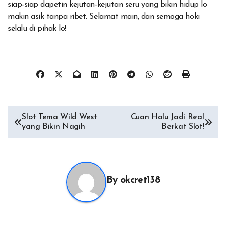
siap-siap dapetin kejutan-kejutan seru yang bikin hidup lo
makin asik tanpa ribet. Selamat main, dan semoga hoki
selalu di pihak lo!
Post
Slot Tema Wild West
Cuan Halu Jadi Real
yang Bikin Nagih
Berkat Slot!
navigation
By
okcret138