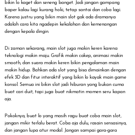
bikin lo kaget dan seneng banget. Jadi jangan gampang
baper kalau lagi kurang hoki, tetap santai dan coba lagi.
Karena justru yang bikin main slot gak ada dramanya
adalah cara kita ngadepin kekalahan dan kemenangan
dengan kepala dingin.
Di zaman sekarang, main slot juga makin keren karena
teknologi makin maju. Grafik makin cakep, animasi makin
smooth, dan suara makin keren bikin pengalaman main
makin hidup. Bahkan ada slot yang bisa dimainkan dengan
efek 3D dan fitur interaktif yang bikin lo kayak main game
konsol. Semua ini bikin slot jadi hiburan yang bukan cuma
buat cari duit, tapi juga buat nikmatin momen seru kapan
aja.
Pokoknya, buat lo yang masih ragu buat coba main slot,
jangan mikir terlalu berat. Coba aja dulu, rasain sensasinya,
dan jangan lupa atur modal. Jangan sampai gara-gara