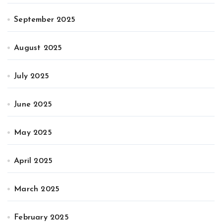
September 2025
August 2025
July 2025
June 2025
May 2025
April 2025
March 2025
February 2025