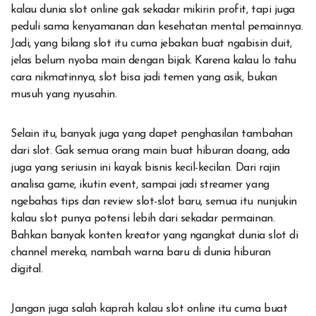
kalau dunia slot online gak sekadar mikirin profit, tapi juga
peduli sama kenyamanan dan kesehatan mental pemainnya.
Jadi, yang bilang slot itu cuma jebakan buat ngabisin duit,
jelas belum nyoba main dengan bijak. Karena kalau lo tahu
cara nikmatinnya, slot bisa jadi temen yang asik, bukan
musuh yang nyusahin.
Selain itu, banyak juga yang dapet penghasilan tambahan
dari slot. Gak semua orang main buat hiburan doang, ada
juga yang seriusin ini kayak bisnis kecil-kecilan. Dari rajin
analisa game, ikutin event, sampai jadi streamer yang
ngebahas tips dan review slot-slot baru, semua itu nunjukin
kalau slot punya potensi lebih dari sekadar permainan.
Bahkan banyak konten kreator yang ngangkat dunia slot di
channel mereka, nambah warna baru di dunia hiburan
digital.
Jangan juga salah kaprah kalau slot online itu cuma buat