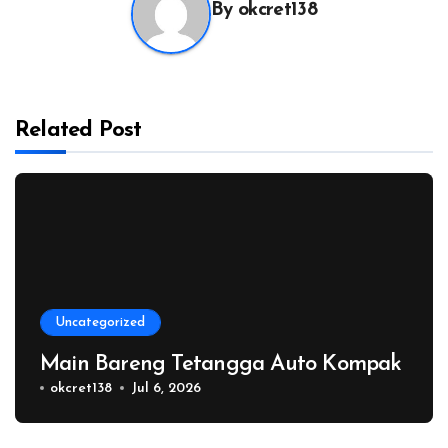
By
okcret138
Related Post
Uncategorized
Main Bareng Tetangga Auto Kompak
okcret138
Jul 6, 2026