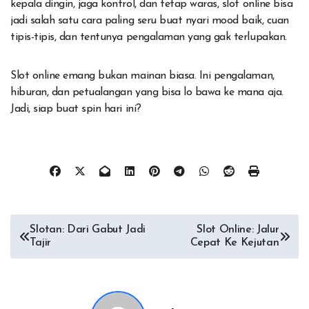
kepala dingin, jaga kontrol, dan tetap waras, slot online bisa
jadi salah satu cara paling seru buat nyari mood baik, cuan
tipis-tipis, dan tentunya pengalaman yang gak terlupakan.
Slot online emang bukan mainan biasa. Ini pengalaman,
hiburan, dan petualangan yang bisa lo bawa ke mana aja.
Jadi, siap buat spin hari ini?
Post
Slotan: Dari Gabut Jadi
Slot Online: Jalur
Tajir
Cepat Ke Kejutan
navigation