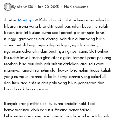
By okcret138
Jun 20, 2025
No Comments
di situs
Mantap168
Kalau lo mikir slot online cuma sekadar
hiburan iseng yang bisa ditinggal pas udah bosen, lo salah
besar, bro. Ini bukan cuma soal pencet-pencet spin terus
nunggu gambar sejajar doang. Ada dunia lain yang bikin
orang betah berjam-jam depan layar, ngulik strategi,
ngerasain adrenalin, dan pastinya ngincer cuan. Slot online
itu udah kayak arena gladiator digital tempat para pejuang
recehan bisa berubah jadi sultan dadakan, asal tau cara
mainnya. Jangan remehin slot kayak lo remehin tugas kuliah
yang numpuk, karena di balik tampilannya yang colorfull
dan lucu, ada sistem dan pola yang bikin penasaran dan
bikin lo gak bisa move on.
Banyak orang mikir slot itu cuma andalin hoki, tapi
kenyataannya lebih dari itu. Emang bener faktor
keberuntungan main peran gede, tapi bukan berarti lo gak