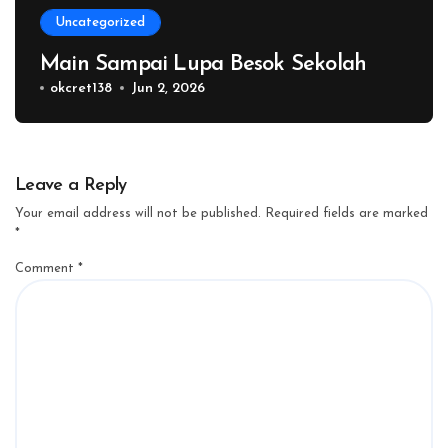
Uncategorized
Main Sampai Lupa Besok Sekolah
okcret138
Jun 2, 2026
Leave a Reply
Your email address will not be published.
Required fields are marked
*
Comment
*