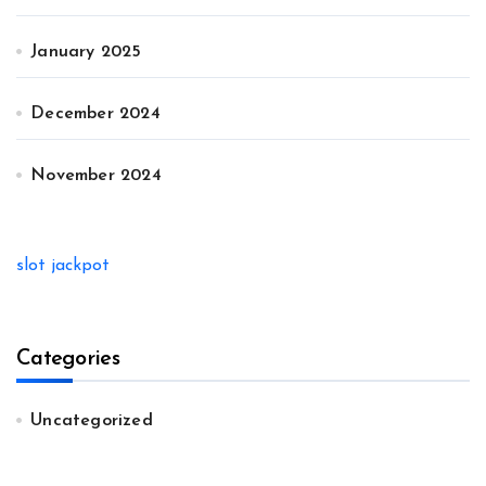
January 2025
December 2024
November 2024
slot jackpot
Categories
Uncategorized