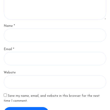
Name
*
Email
*
Website
Save my name, email, and website in this browser for the next
time I comment.