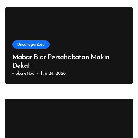
Uncategorized
Mabar Biar Persahabatan Makin
Dekat
okcret138
Jun 24, 2026