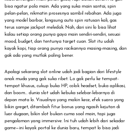
bisa ngatur pola main. Ada yang suka main santai, spin
pelan-pelan, nikmatin prosesnya sambil rebahan. Ada juga
yang model barbar, langsung auto spin ratusan kali, gas
terus sampe jackpot meledak. Nah, dari sini lo bisa lihat
kalau setiap orang punya gaya main sendiri-sendiri, sesuai
mood, budget, dan tentunya target cuan. Slot itu udah
kayak kopi, tiap orang punya racikannya masing-masing, dan
gak ada yang mutlak paling bener.
Apalagi sekarang slot online udah jadi bagian dari lifestyle
anak muda yang gak suka ribet. Lo gak perlu ke tempat-
tempat khusus, cukup buka HP, colok headset, buka aplikasi,
dan boom… dunia slot udah kebuka selebar-lebarnya di
depan mata lo. Visualnya yang makin kece, efek suara yang
bikin greget, ditambah fitur bonus yang ngasih kejutan di
luar dugaan, bikin slot bukan cuma soal main, tapi juga
pengalaman yang immersive. Ini tuh udah lebih dari sekadar
game—ini kayak portal ke dunia baru, tempat lo bisa jadi