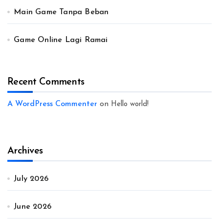
Main Game Tanpa Beban
Game Online Lagi Ramai
Recent Comments
A WordPress Commenter
on
Hello world!
Archives
July 2026
June 2026