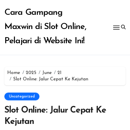
Skip
to
Cara Gampang
content
Maxwin di Slot Online,
Pelajari di Website Ini!
Home
2025
June
21
Slot Online: Jalur Cepat Ke Kejutan
Uncategorized
Slot Online: Jalur Cepat Ke
Kejutan