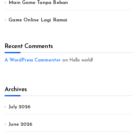
Main Game Tanpa Beban
Game Online Lagi Ramai
Recent Comments
A WordPress Commenter
on
Hello world!
Archives
July 2026
June 2026