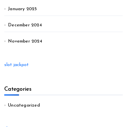
January 2025
December 2024
November 2024
slot jackpot
Categories
Uncategorized