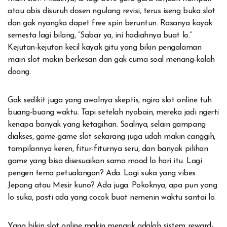
atau abis disuruh dosen ngulang revisi, terus iseng buka slot
dan gak nyangka dapet free spin beruntun. Rasanya kayak
semesta lagi bilang, “Sabar ya, ini hadiahnya buat lo.”
Kejutan-kejutan kecil kayak gitu yang bikin pengalaman
main slot makin berkesan dan gak cuma soal menang-kalah
doang.
Gak sedikit juga yang awalnya skeptis, ngira slot online tuh
buang-buang waktu. Tapi setelah nyobain, mereka jadi ngerti
kenapa banyak yang ketagihan. Soalnya, selain gampang
diakses, game-game slot sekarang juga udah makin canggih,
tampilannya keren, fitur-fiturnya seru, dan banyak pilihan
game yang bisa disesuaikan sama mood lo hari itu. Lagi
pengen tema petualangan? Ada. Lagi suka yang vibes
Jepang atau Mesir kuno? Ada juga. Pokoknya, apa pun yang
lo suka, pasti ada yang cocok buat nemenin waktu santai lo.
Yang bikin slot online makin menarik adalah sistem reward-