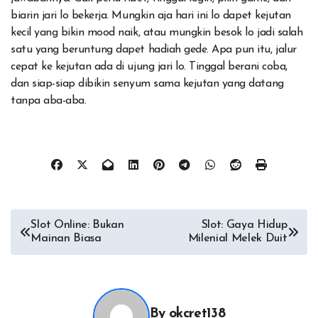
biarin jari lo bekerja. Mungkin aja hari ini lo dapet kejutan
kecil yang bikin mood naik, atau mungkin besok lo jadi salah
satu yang beruntung dapet hadiah gede. Apa pun itu, jalur
cepat ke kejutan ada di ujung jari lo. Tinggal berani coba,
dan siap-siap dibikin senyum sama kejutan yang datang
tanpa aba-aba.
Post
Slot Online: Bukan
Slot: Gaya Hidup
Mainan Biasa
Milenial Melek Duit
navigation
By
okcret138