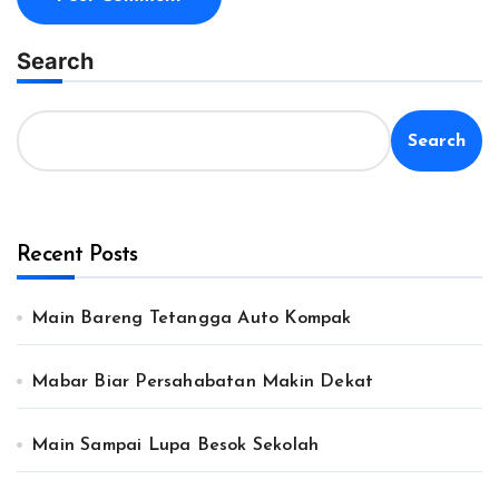
Search
Search
Recent Posts
Main Bareng Tetangga Auto Kompak
Mabar Biar Persahabatan Makin Dekat
Main Sampai Lupa Besok Sekolah