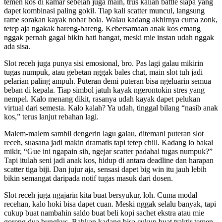
temen kos di kamar sebelah juga main, trus kalian battle siapa yang
dapet kombinasi paling gokil. Tiap kali scatter muncul, langsung
rame sorakan kayak nobar bola. Walau kadang akhirnya cuma zonk,
tetep aja ngakak bareng-bareng. Kebersamaan anak kos emang
nggak pernah gagal bikin hati hangat, meski mie instan udah nggak
ada sisa.
Slot receh juga punya sisi emosional, bro. Pas lagi galau mikirin
tugas numpuk, atau gebetan nggak bales chat, main slot tuh jadi
pelarian paling ampuh. Puteran demi puteran bisa ngeluarin semua
beban di kepala. Tiap simbol jatuh kayak ngerontokin stres yang
nempel. Kalo menang dikit, rasanya udah kayak dapet pelukan
virtual dari semesta. Kalo kalah? Ya udah, tinggal bilang “nasib anak
kos,” terus lanjut rebahan lagi.
Malem-malem sambil dengerin lagu galau, ditemani puteran slot
receh, suasana jadi makin dramatis tapi tetep chill. Kadang lo bakal
mikir, “Gue ini ngapain sih, ngejar scatter padahal tugas numpuk?”
Tapi itulah seni jadi anak kos, hidup di antara deadline dan harapan
scatter tiga biji. Dan jujur aja, sensasi dapet big win itu jauh lebih
bikin semangat daripada notif tugas masuk dari dosen.
Slot receh juga ngajarin kita buat bersyukur, loh. Cuma modal
recehan, kalo hoki bisa dapet cuan. Meski nggak selalu banyak, tapi
cukup buat nambahin saldo buat beli kopi sachet ekstra atau mie
goreng dua bungkus. Bahkan kadang bisa cukup buat traktir temen