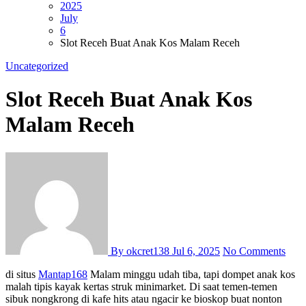
2025
July
6
Slot Receh Buat Anak Kos Malam Receh
Uncategorized
Slot Receh Buat Anak Kos
Malam Receh
By okcret138
Jul 6, 2025
No Comments
di situs
Mantap168
Malam minggu udah tiba, tapi dompet anak kos
malah tipis kayak kertas struk minimarket. Di saat temen-temen
sibuk nongkrong di kafe hits atau ngacir ke bioskop buat nonton