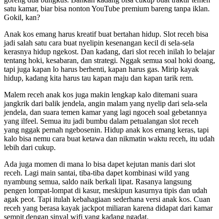
satu kamar, biar bisa nonton YouTube premium bareng tanpa iklan.
Gokil, kan?
Anak kos emang harus kreatif buat bertahan hidup. Slot receh bisa
jadi salah satu cara buat nyelipin kesenangan kecil di sela-sela
kerasnya hidup ngekost. Dan kadang, dari slot receh inilah lo belajar
tentang hoki, kesabaran, dan strategi. Nggak semua soal hoki doang,
tapi juga kapan lo harus berhenti, kapan harus gas. Mirip kayak
hidup, kadang kita harus tau kapan maju dan kapan tarik rem.
Malem receh anak kos juga makin lengkap kalo ditemani suara
jangkrik dari balik jendela, angin malam yang nyelip dari sela-sela
jendela, dan suara temen kamar yang lagi ngoceh soal gebetannya
yang ilfeel. Semua itu jadi bumbu dalam petualangan slot receh
yang nggak pernah ngebosenin. Hidup anak kos emang keras, tapi
kalo bisa nemu cara buat ketawa dan nikmatin waktu receh, itu udah
lebih dari cukup.
Ada juga momen di mana lo bisa dapet kejutan manis dari slot
receh. Lagi main santai, tiba-tiba dapet kombinasi wild yang
nyambung semua, saldo naik berkali lipat. Rasanya langsung
pengen lompat-lompat di kasur, meskipun kasurnya tipis dan udah
agak peot. Tapi itulah kebahagiaan sederhana versi anak kos. Cuan
receh yang berasa kayak jackpot miliaran karena didapat dari kamar
sempit dengan sinyal wifi yang kadang ngadat.