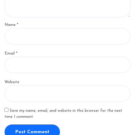
Name
*
Email
*
Website
Save my name, email, and website in this browser for the next
time I comment.