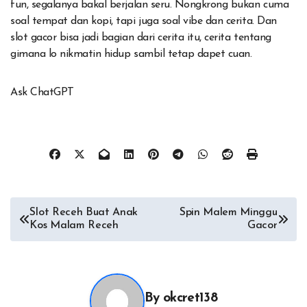
fun, segalanya bakal berjalan seru. Nongkrong bukan cuma
soal tempat dan kopi, tapi juga soal vibe dan cerita. Dan
slot gacor bisa jadi bagian dari cerita itu, cerita tentang
gimana lo nikmatin hidup sambil tetap dapet cuan.
Ask ChatGPT
Post
Slot Receh Buat Anak
Spin Malem Minggu
Kos Malam Receh
Gacor
navigation
By
okcret138