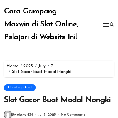
Skip
to
Cara Gampang
content
Maxwin di Slot Online,
Pelajari di Website Ini!
Home
2025
July
7
Slot Gacor Buat Modal Nongki
Uncategorized
Slot Gacor Buat Modal Nongki
By okcret138
Jul 7, 2025
No Comments