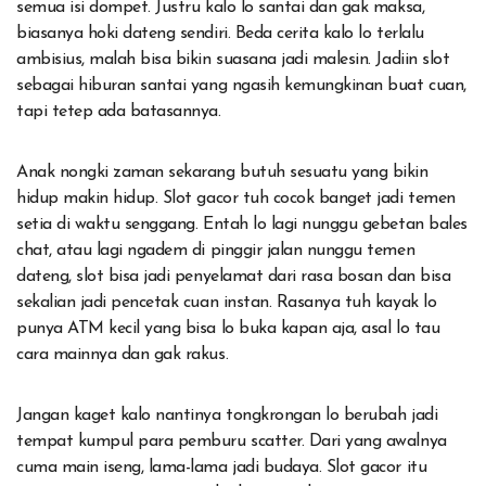
semua isi dompet. Justru kalo lo santai dan gak maksa,
biasanya hoki dateng sendiri. Beda cerita kalo lo terlalu
ambisius, malah bisa bikin suasana jadi malesin. Jadiin slot
sebagai hiburan santai yang ngasih kemungkinan buat cuan,
tapi tetep ada batasannya.
Anak nongki zaman sekarang butuh sesuatu yang bikin
hidup makin hidup. Slot gacor tuh cocok banget jadi temen
setia di waktu senggang. Entah lo lagi nunggu gebetan bales
chat, atau lagi ngadem di pinggir jalan nunggu temen
dateng, slot bisa jadi penyelamat dari rasa bosan dan bisa
sekalian jadi pencetak cuan instan. Rasanya tuh kayak lo
punya ATM kecil yang bisa lo buka kapan aja, asal lo tau
cara mainnya dan gak rakus.
Jangan kaget kalo nantinya tongkrongan lo berubah jadi
tempat kumpul para pemburu scatter. Dari yang awalnya
cuma main iseng, lama-lama jadi budaya. Slot gacor itu