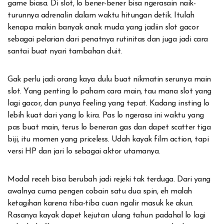
game biasa. Di slot, lo bener-bener bisa ngerasain naik-
turunnya adrenalin dalam waktu hitungan detik. Itulah
kenapa makin banyak anak muda yang jadiin slot gacor
sebagai pelarian dari penatnya rutinitas dan juga jadi cara
santai buat nyari tambahan duit.
Gak perlu jadi orang kaya dulu buat nikmatin serunya main
slot. Yang penting lo paham cara main, tau mana slot yang
lagi gacor, dan punya feeling yang tepat. Kadang insting lo
lebih kuat dari yang lo kira. Pas lo ngerasa ini waktu yang
pas buat main, terus lo beneran gas dan dapet scatter tiga
biji, itu momen yang priceless. Udah kayak film action, tapi
versi HP dan jari lo sebagai aktor utamanya.
Modal receh bisa berubah jadi rejeki tak terduga. Dari yang
awalnya cuma pengen cobain satu dua spin, eh malah
ketagihan karena tiba-tiba cuan ngalir masuk ke akun.
Rasanya kayak dapet kejutan ulang tahun padahal lo lagi