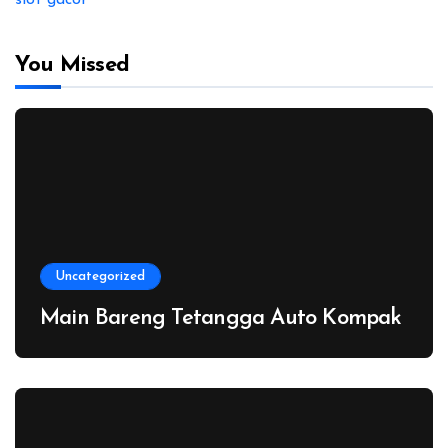
slot gacor
You Missed
Uncategorized
Main Bareng Tetangga Auto Kompak