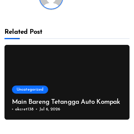
Related Post
Uncategorized
Main Bareng Tetangga Auto Kompak
okcret138
Jul 6, 2026