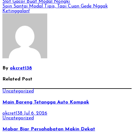
Post
Slot Gacor Buat Modal Nongki
Spin Santai Modal Tipis, Tapi Cuan Gede Nggak
navigation
Ketinggalan!
By
okcret138
Related Post
Uncategorized
Main Bareng Tetangga Auto Kompak
okcret138
Jul 6, 2026
Uncategorized
Mabar Biar Persahabatan Makin Dekat