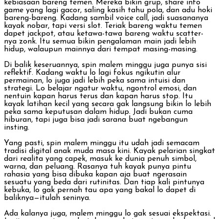
kebiasaan bareng temen. Mereka bikin grup, share info
game yang lagi gacor, saling kasih tahu pola, dan adu hoki
bareng-bareng. Kadang sambil voice call, jadi suasananya
kayak nobar, tapi versi slot. Teriak bareng waktu temen
dapet jackpot, atau ketawa-tawa bareng waktu scatter-
nya zonk. Itu semua bikin pengalaman main jadi lebih
hidup, walaupun mainnya dari tempat masing-masing.
Di balik keseruannya, spin malem minggu juga punya sisi
reflektif. Kadang waktu lo lagi fokus ngikutin alur
permainan, lo juga jadi lebih peka sama intuisi dan
strategi. Lo belajar ngatur waktu, ngontrol emosi, dan
nentuin kapan harus terus dan kapan harus stop. Itu
kayak latihan kecil yang secara gak langsung bikin lo lebih
peka sama keputusan dalam hidup. Jadi bukan cuma
hiburan, tapi juga bisa jadi sarana buat ngebangun
insting.
Yang pasti, spin malem minggu itu udah jadi semacam
tradisi digital anak muda masa kini. Kayak pelarian singkat
dari realita yang capek, masuk ke dunia penuh simbol,
warna, dan peluang. Rasanya tuh kayak punya pintu
rahasia yang bisa dibuka kapan aja buat ngerasain
sesuatu yang beda dari rutinitas. Dan tiap kali pintunya
kebuka, lo gak pernah tau apa yang bakal lo dapet di
baliknya—itulah seninya.
Ada kalanya juga, malem minggu lo gak sesuai ekspektasi.