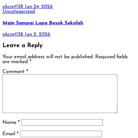
okcret138
Jun 24, 2026
Uncategorized
Main Sampai Lupa Besok Sekolah
okcret138
Jun 2, 2026
Leave a Reply
Your email address will not be published.
Required fields
are marked
*
Comment
*
Name
*
Email
*