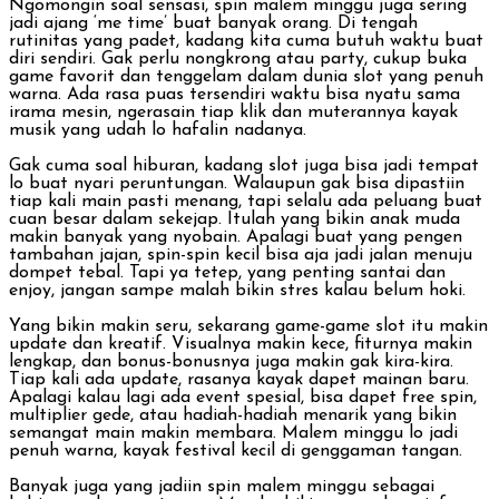
Ngomongin soal sensasi, spin malem minggu juga sering
jadi ajang ‘me time’ buat banyak orang. Di tengah
rutinitas yang padet, kadang kita cuma butuh waktu buat
diri sendiri. Gak perlu nongkrong atau party, cukup buka
game favorit dan tenggelam dalam dunia slot yang penuh
warna. Ada rasa puas tersendiri waktu bisa nyatu sama
irama mesin, ngerasain tiap klik dan muterannya kayak
musik yang udah lo hafalin nadanya.
Gak cuma soal hiburan, kadang slot juga bisa jadi tempat
lo buat nyari peruntungan. Walaupun gak bisa dipastiin
tiap kali main pasti menang, tapi selalu ada peluang buat
cuan besar dalam sekejap. Itulah yang bikin anak muda
makin banyak yang nyobain. Apalagi buat yang pengen
tambahan jajan, spin-spin kecil bisa aja jadi jalan menuju
dompet tebal. Tapi ya tetep, yang penting santai dan
enjoy, jangan sampe malah bikin stres kalau belum hoki.
Yang bikin makin seru, sekarang game-game slot itu makin
update dan kreatif. Visualnya makin kece, fiturnya makin
lengkap, dan bonus-bonusnya juga makin gak kira-kira.
Tiap kali ada update, rasanya kayak dapet mainan baru.
Apalagi kalau lagi ada event spesial, bisa dapet free spin,
multiplier gede, atau hadiah-hadiah menarik yang bikin
semangat main makin membara. Malem minggu lo jadi
penuh warna, kayak festival kecil di genggaman tangan.
Banyak juga yang jadiin spin malem minggu sebagai