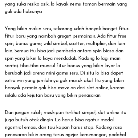
yang suka resiko asik, lo kayak nemu taman bermain yang
gak ada habisnya.
Yang bikin makin seru, sekarang udah banyak banget fitur-
fitur baru yang nambah greget permainan. Ada fitur free
spin, bonus game, wild simbol, scatter, multiplier, dan lain-
lain. Semua itu bisa jadi pembeda antara spin biasa dan
spin yang bikin lo kaya mendadak. Kadang lo lagi main
santai, tiba-tiba muncul fitur bonus yang bikin layar lo
berubah jadi arena mini game seru. Di situ lo bisa dapet
extra win yang jumlahnya gak masuk akal. Itu yang bikin
banyak pemain gak bisa move on dari slot online, karena
selalu ada kejutan baru yang bikin penasaran.
Dan jangan salah, meskipun terlihat simpel, slot online itu
juga butuh otak dingin. Lo harus bisa ngatur modal,
ngontrol emosi, dan tau kapan harus stop. Kadang rasa
penasaran bikin orang terus ngejar kemenangan, padahal