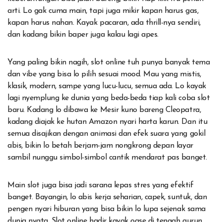
arti. Lo gak cuma main, tapi juga mikir kapan harus gas,
kapan harus nahan. Kayak pacaran, ada thrill-nya sendiri,
dan kadang bikin baper juga kalau lagi apes.
Yang paling bikin nagih, slot online tuh punya banyak tema
dan vibe yang bisa lo pilih sesuai mood. Mau yang mistis,
klasik, modern, sampe yang lucu-lucu, semua ada. Lo kayak
lagi nyemplung ke dunia yang beda-beda tiap kali coba slot
baru. Kadang lo dibawa ke Mesir kuno bareng Cleopatra,
kadang diajak ke hutan Amazon nyari harta karun. Dan itu
semua disajikan dengan animasi dan efek suara yang gokil
abis, bikin lo betah berjam-jam nongkrong depan layar
sambil nunggu simbol-simbol cantik mendarat pas banget.
Main slot juga bisa jadi sarana lepas stres yang efektif
banget. Bayangin, lo abis kerja seharian, capek, suntuk, dan
pengen nyari hiburan yang bisa bikin lo lupa sejenak sama
dunia nyata. Slot online hadir kayak oase di tengah gurun,