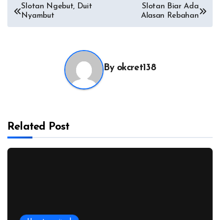
Post
Slotan Ngebut, Duit
Slotan Biar Ada
Nyambut
Alasan Rebahan
navigation
By
okcret138
Related Post