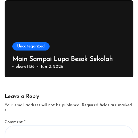
Uncategorized
Main Sampai Lupa Besok Sekolah
okcret138
Jun 2, 2026
Leave a Reply
Your email address will not be published.
Required fields are marked
*
Comment
*