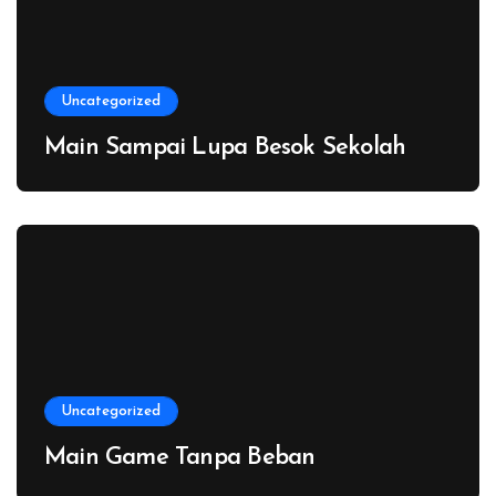
Uncategorized
Main Sampai Lupa Besok Sekolah
Uncategorized
Main Game Tanpa Beban