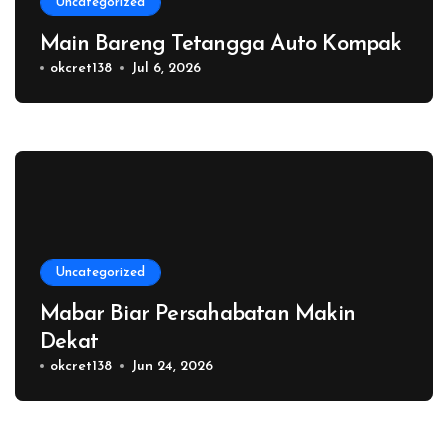
Uncategorized
Main Bareng Tetangga Auto Kompak
okcret138
Jul 6, 2026
Uncategorized
Mabar Biar Persahabatan Makin
Dekat
okcret138
Jun 24, 2026