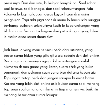
prosesnya. Dan dari situ, lo belajar banyak hal. Soal sabar,
soal kecewa, soal bahagia, dan soal keberuntungan. Ada
kalanya lo lagi naik, cuan deras kayak hujan di musim
penghujan. Tapi ada juga saat di mana lo harus rela nunggu,
berharap putaran selanjutnya kasih lo keberuntungan yang
lebih manis. Semua itu bagian dari petualangan yang bikin
lo makin cinta sama dunia slot.
Jadi buat lo yang nyari sensasi beda dari rutinitas, yang
bosen sama hidup yang gitu-gitu aja, cobain deh slot online.
Rasain gimana serunya ngejar keberuntungan sambil
nikmatin desain game yang keren, suara efek yang bikin
semangat, dan peluang cuan yang bisa datang kapan aja.
Tapi ingat, tetap bijak dan jangan sampai kelewat batas.
Karena yang bikin slot online asik bukan cuma soal menang,
tapi juga soal gimana lo nikmatin tiap momennya, baik itu
menang besar atau cuma hampir.