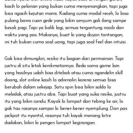
kasih lo pelarian yang bukan cuma menyenangkan, tapi juga
bisa ngasih kejutan manis. Kadang cuma modal receh, lo bisa
pulang bawa cuan gede yang bikin senyum gak ilang sampe
besok pagi. Tapi ya balik lagi, semua tergantung nasib dan
waktu yang pas. Makanya, buat lo yang doyan tantangan,
ini tuh bukan cuma soal uang, tapi juga soal feel dan intuisi.
Gak bisa dimungkiri, resiko itu bagian dari permainan. Tapi
justru di situ letak kenikmatannya. Beda sama game lain
yang hasilnya udah bisa ditebak atau cuma ngandelin skill
doang, slot online kasih lo adrenalin karena semua bisa
berubah dalam sekejap. Satu spin bisa bikin saldo lo
meledak, atau justru abis. Tapi buat yang suka resiko, justru
itu yang bikin candu. Kayak lo lompat dari tebing ke air, lo
gak tau rasanya sampai lo bener-bener nyemplung. Dan pas
jackpot itu nyantol, rasanya tuh kayak menang lotre
dadakan, bikin lo pengen lompat kegirangan.