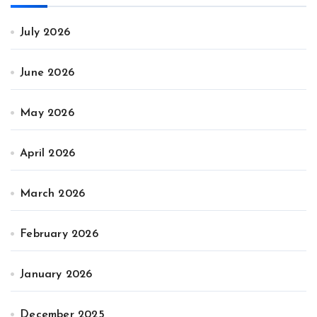
July 2026
June 2026
May 2026
April 2026
March 2026
February 2026
January 2026
December 2025