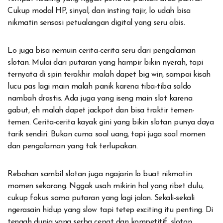
Cukup modal HP, sinyal, dan insting tajir, lo udah bisa
nikmatin sensasi petualangan digital yang seru abis.
Lo juga bisa nemuin cerita-cerita seru dari pengalaman
slotan. Mulai dari putaran yang hampir bikin nyerah, tapi
ternyata di spin terakhir malah dapet big win, sampai kisah
lucu pas lagi main malah panik karena tiba-tiba saldo
nambah drastis. Ada juga yang iseng main slot karena
gabut, eh malah dapet jackpot dan bisa traktir temen-
temen. Cerita-cerita kayak gini yang bikin slotan punya daya
tarik sendiri. Bukan cuma soal uang, tapi juga soal momen
dan pengalaman yang tak terlupakan.
Rebahan sambil slotan juga ngajarin lo buat nikmatin
momen sekarang. Nggak usah mikirin hal yang ribet dulu,
cukup fokus sama putaran yang lagi jalan. Sekali-sekali
ngerasain hidup yang slow tapi tetep exciting itu penting. Di
tengah dunia yang serba cepat dan kompetitif, slotan