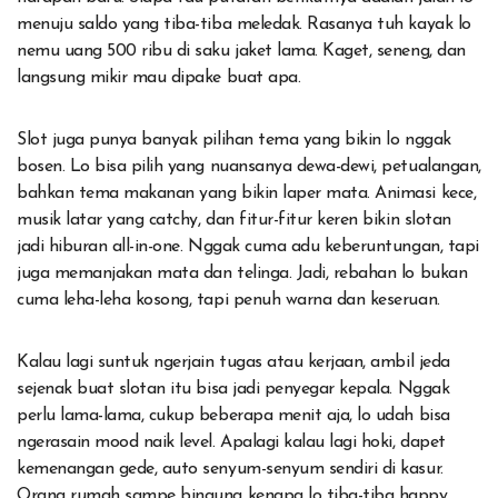
menuju saldo yang tiba-tiba meledak. Rasanya tuh kayak lo
nemu uang 500 ribu di saku jaket lama. Kaget, seneng, dan
langsung mikir mau dipake buat apa.
Slot juga punya banyak pilihan tema yang bikin lo nggak
bosen. Lo bisa pilih yang nuansanya dewa-dewi, petualangan,
bahkan tema makanan yang bikin laper mata. Animasi kece,
musik latar yang catchy, dan fitur-fitur keren bikin slotan
jadi hiburan all-in-one. Nggak cuma adu keberuntungan, tapi
juga memanjakan mata dan telinga. Jadi, rebahan lo bukan
cuma leha-leha kosong, tapi penuh warna dan keseruan.
Kalau lagi suntuk ngerjain tugas atau kerjaan, ambil jeda
sejenak buat slotan itu bisa jadi penyegar kepala. Nggak
perlu lama-lama, cukup beberapa menit aja, lo udah bisa
ngerasain mood naik level. Apalagi kalau lagi hoki, dapet
kemenangan gede, auto senyum-senyum sendiri di kasur.
Orang rumah sampe bingung kenapa lo tiba-tiba happy