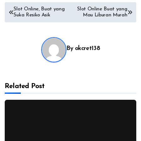
Post
Slot Online, Buat yang
Slot Online Buat yang
Suka Resiko Asik
Mau Liburan Murah
navigation
By
okcret138
Related Post