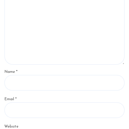
Name
*
Email
*
Website