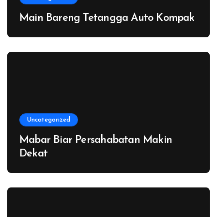
Main Bareng Tetangga Auto Kompak
Uncategorized
Mabar Biar Persahabatan Makin
Dekat