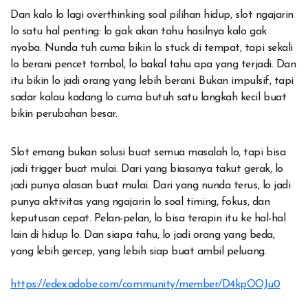
Dan kalo lo lagi overthinking soal pilihan hidup, slot ngajarin
lo satu hal penting: lo gak akan tahu hasilnya kalo gak
nyoba. Nunda tuh cuma bikin lo stuck di tempat, tapi sekali
lo berani pencet tombol, lo bakal tahu apa yang terjadi. Dan
itu bikin lo jadi orang yang lebih berani. Bukan impulsif, tapi
sadar kalau kadang lo cuma butuh satu langkah kecil buat
bikin perubahan besar.
Slot emang bukan solusi buat semua masalah lo, tapi bisa
jadi trigger buat mulai. Dari yang biasanya takut gerak, lo
jadi punya alasan buat mulai. Dari yang nunda terus, lo jadi
punya aktivitas yang ngajarin lo soal timing, fokus, dan
keputusan cepat. Pelan-pelan, lo bisa terapin itu ke hal-hal
lain di hidup lo. Dan siapa tahu, lo jadi orang yang beda,
yang lebih gercep, yang lebih siap buat ambil peluang.
https://edex.adobe.com/community/member/D4kpOOJu0