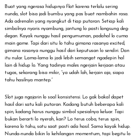
Buat yang ngerasa hidupnya flat karena terlalu sering
nunda, slot bisa jadi bumbu yang pas buat nambahin rasa.
Ada adrenalin yang nyangkut di tiap putaran. Setiap kali
simbolnya nyaris nyambung, jantung lo pasti langsung deg-
degan. Kayak nunggu hasil pengumuman, padahal lo cuma
main game. Tapi dari situ lo tahu gimana rasanya excited,
gimana rasanya nunggu hasil dari keputusan lo sendiri. Dan
itu nular. Lama-lama lo jadi lebih semangat ngadepin hal
lain di hidup lo. Yang tadinya males ngerjain kerjaan atau
tugas, sekarang bisa mikir, “ya udah lah, kerjain aja, siapa
tahu hasilnya mantep.”
Slot juga ngajarin lo soal konsistensi. Lo gak bakal dapet
hasil dari satu kali putaran. Kadang butuh beberapa kali
spin, kadang harus nunggu simbol spesialnya keluar. Tapi
bukan berarti lo nyerah, kan? Lo terus coba, terus spin,
karena lo tahu, satu saat pasti ada hasil. Sama kayak hidup.
Nunda-nunda bikin lo kehilangan momentum, tapi begitu lo