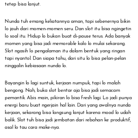
tetep bisa lanjut.
Nunda tuh emang keliatannya aman, tapi sebenernya bikin
lo jauh dari momen-momen seru. Dan slot itu bisa ngingetin
lo soal itu. Hidup lo bukan buat di-pause terus. Ada banyak
momen yang bisa jadi memorable kalo lo mulai sekarang.
Slot ngasih lo pengalaman itu dalam bentuk yang ringan
tapi nyantol. Dan siapa tahu, dari situ lo bisa pelan-pelan
ninggalin kebiasaan nunda lo.
Bayangin lo lagi suntuk, kerjaan numpuk, tapi lo malah
bengong. Nah, buka slot bentar aja bisa jadi semacam
pemantik. Abis main, pikiran lo bisa fresh lagi. Lo jadi punya
energi baru buat ngerjain hal lain. Dari yang awalnya nunda
kerjaan, sekarang bisa langsung lanjut karena mood lo udah
balik. Slot tuh bisa jadi jembatan dari rebahan ke produktif,
asal lo tau cara make-nya.