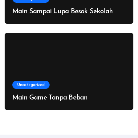
Main Sampai Lupa Besok Sekolah
Uncategorized
Main Game Tanpa Beban