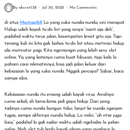
By okcret138
Jul 30, 2025
No Comments
di situs
Mantap168
Lo yang suka nunda-nunda, sini merapat.
Hidup udah kayak to-do list yang isinya “nanti aja deh”,
padahal waktu terus jalan, kesempatan lewat gitu aja. Tapi
tenang, kali ini kita gak bahas to-do list atau motivasi hidup
ala motivator pagi. Kita ngomongin yang lebih seru: slot
online. Ya, yang katanya cuma buat hiburan, tapi kalo lo
paham cara nikmatinnya, bisa jadi jalan keluar dari
kebiasaan lo yang suka nunda. Nggak percaya? Sabar, baca
sampe abis.
Kebiasaan nunda itu emang udah kayak virus. Awalnya
cuma sekali, eh lama-lama jadi gaya hidup. Dari yang
tadinya cuma nunda bangun tidur, lanjut ke nunda ngerjain
tugas, sampe akhirnya nunda hidup. Lo mikir, “ah ntar juga
bisa,” padahal lo gak sadar waktu udah ngelindes lo pelan-
pelan. Nah, slot tuh hadir kayak alarm yang nyadarin lo: