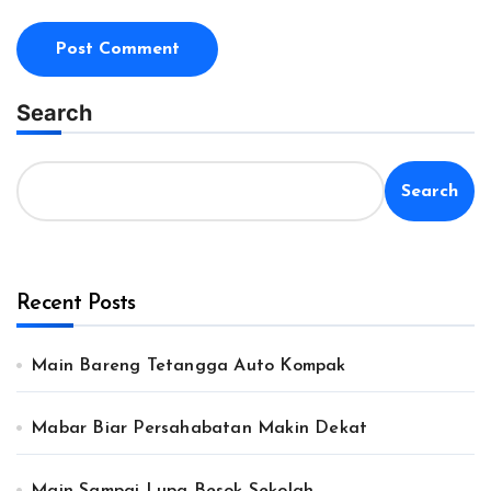
Search
Search
Recent Posts
Main Bareng Tetangga Auto Kompak
Mabar Biar Persahabatan Makin Dekat