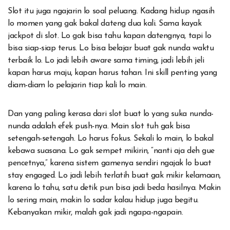
Slot itu juga ngajarin lo soal peluang. Kadang hidup ngasih
lo momen yang gak bakal dateng dua kali. Sama kayak
jackpot di slot. Lo gak bisa tahu kapan datengnya, tapi lo
bisa siap-siap terus. Lo bisa belajar buat gak nunda waktu
terbaik lo. Lo jadi lebih aware sama timing, jadi lebih jeli
kapan harus maju, kapan harus tahan. Ini skill penting yang
diam-diam lo pelajarin tiap kali lo main.
Dan yang paling kerasa dari slot buat lo yang suka nunda-
nunda adalah efek push-nya. Main slot tuh gak bisa
setengah-setengah. Lo harus fokus. Sekali lo main, lo bakal
kebawa suasana. Lo gak sempet mikirin, “nanti aja deh gue
pencetnya,” karena sistem gamenya sendiri ngajak lo buat
stay engaged. Lo jadi lebih terlatih buat gak mikir kelamaan,
karena lo tahu, satu detik pun bisa jadi beda hasilnya. Makin
lo sering main, makin lo sadar kalau hidup juga begitu.
Kebanyakan mikir, malah gak jadi ngapa-ngapain.