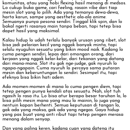
komunitas, atau yang hobi flexing hasil menang di medsos.
Lo cukup buka game, cari feeling, rasain vibe dari tiap
mesin slot yang lo pilih. Ada yang temanya dewa-dewa,
harta karun, sampe yang aesthetic ala-ala anime.
Semuanya punya pesona sendiri. Tinggal klik spin, dan lo
bakal ngerti rasanya main tanpa beban, tapi tetep bisa
dapet hasil yang maksimal.
Kalau hidup lo udah terlalu banyak urusan yang ribet, slot
bisa jadi pelarian kecil yang nggak banyak minta, tapi
selalu nyuguhin sesuatu yang bikin mood naik. Kadang lo
cuma pengen sendiri, lepas dari omongan orang, dari
kerjaan yang nggak kelar-kelar, dari tekanan yang datang
dari mana-mana. Slot itu gak nge-judge, gak nyuruh lo
ngapa-ngapain. Cuma nyuruh lo percaya sama putaran
mesin dan keberuntungan lo sendiri. Sesimpel itu, tapi
efeknya bisa bikin hati adem.
Ada momen-momen di mana lo cuma pengen diem, tapi
tetep pengen punya kendali atas sesuatu. Nah, slot tuh
ngasih lo rasa itu. Lo bisa atur berapa besar taruhan lo, lo
bisa pilih mesin mana yang mau lo mainin, lo juga yang
nentuin kapan berhenti. Semua keputusan di tangan lo,
gak ada yang maksa, gak ada yang ngegas. Gaya hidup
yang pas buat yang anti ribut tapi tetep pengen merasa
menang dalam senyap.
Dan yang paling keren, kadang cuan yang dateng itu