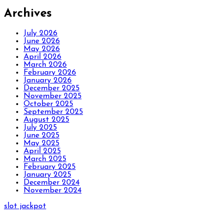
Archives
July 2026
June 2026
May 2026
April 2026
March 2026
February 2026
January 2026
December 2025
November 2025
October 2025
September 2025
August 2025
July 2025
June 2025
May 2025
April 2025
March 2025
February 2025
January 2025
December 2024
November 2024
slot jackpot