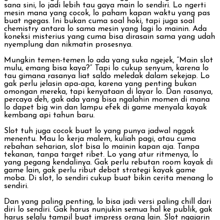
sana sini, lo jadi lebih tau gaya main lo sendiri. Lo ngerti
mesin mana yang cocok, lo paham kapan waktu yang pas
buat ngegas. Ini bukan cuma soal hoki, tapi juga soal
chemistry antara lo sama mesin yang lagi lo mainin. Ada
koneksi misterius yang cuma bisa dirasain sama yang udah
nyemplung dan nikmatin prosesnya.
Mungkin temen-temen lo ada yang suka ngejek, “Main slot
mulu, emang bisa kaya?” Tapi lo cukup senyum, karena lo
tau gimana rasanya liat saldo meledak dalam sekejap. Lo
gak perlu jelasin apa-apa, karena yang penting bukan
omongan mereka, tapi kenyataan di layar lo. Dan rasanya,
percaya deh, gak ada yang bisa ngalahin momen di mana
lo dapet big win dan lampu efek di game menyala kayak
kembang api tahun baru.
Slot tuh juga cocok buat lo yang punya jadwal nggak
menentu. Mau lo kerja malem, kuliah pagi, atau cuma
rebahan seharian, slot bisa lo mainin kapan aja. Tanpa
tekanan, tanpa target ribet. Lo yang atur ritmenya, lo
yang pegang kendalinya. Gak perlu rebutan room kayak di
game lain, gak perlu ribut debat strategi kayak game
moba. Di slot, lo sendiri cukup buat bikin cerita menang lo
sendiri.
Dan yang paling penting, lo bisa jadi versi paling chill dari
diri lo sendiri. Gak harus nunjukin semua hal ke publik, gak
harus selalu tampil buat impress orang lain. Slot ngajarin