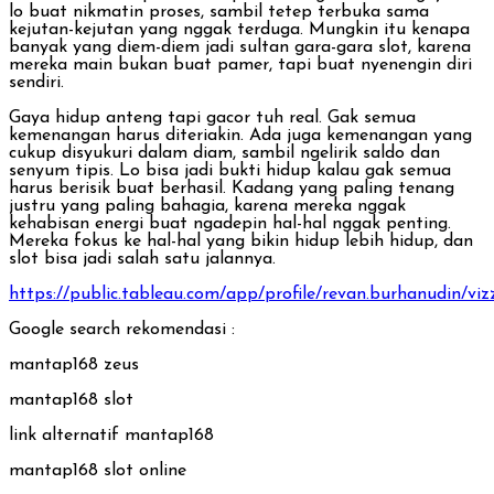
lo buat nikmatin proses, sambil tetep terbuka sama
kejutan-kejutan yang nggak terduga. Mungkin itu kenapa
banyak yang diem-diem jadi sultan gara-gara slot, karena
mereka main bukan buat pamer, tapi buat nyenengin diri
sendiri.
Gaya hidup anteng tapi gacor tuh real. Gak semua
kemenangan harus diteriakin. Ada juga kemenangan yang
cukup disyukuri dalam diam, sambil ngelirik saldo dan
senyum tipis. Lo bisa jadi bukti hidup kalau gak semua
harus berisik buat berhasil. Kadang yang paling tenang
justru yang paling bahagia, karena mereka nggak
kehabisan energi buat ngadepin hal-hal nggak penting.
Mereka fokus ke hal-hal yang bikin hidup lebih hidup, dan
slot bisa jadi salah satu jalannya.
https://public.tableau.com/app/profile/revan.burhanudin/viz
Google search rekomendasi :
mantap168 zeus
mantap168 slot
link alternatif mantap168
mantap168 slot online