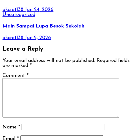
okcret138
Jun 24, 2026
Uncategorized
Main Sampai Lupa Besok Sekolah
okcret138
Jun 2, 2026
Leave a Reply
Your email address will not be published.
Required fields
are marked
*
Comment
*
Name
*
Email
*