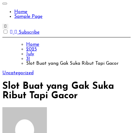
Home
Sample Page
Subscribe
Home
2025
July
31
Slot Buat yang Gak Suka Ribut Tapi Gacor
Uncategorized
Slot Buat yang Gak Suka
Ribut Tapi Gacor