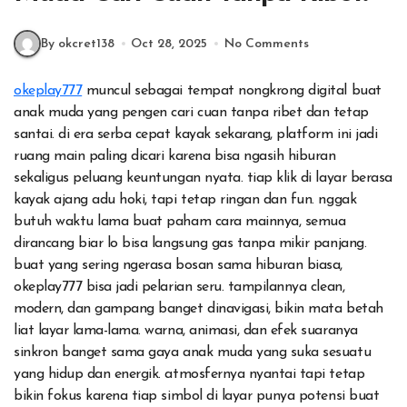
By okcret138
Oct 28, 2025
No Comments
okeplay777
muncul sebagai tempat nongkrong digital buat
anak muda yang pengen cari cuan tanpa ribet dan tetap
santai. di era serba cepat kayak sekarang, platform ini jadi
ruang main paling dicari karena bisa ngasih hiburan
sekaligus peluang keuntungan nyata. tiap klik di layar berasa
kayak ajang adu hoki, tapi tetap ringan dan fun. nggak
butuh waktu lama buat paham cara mainnya, semua
dirancang biar lo bisa langsung gas tanpa mikir panjang.
buat yang sering ngerasa bosan sama hiburan biasa,
okeplay777 bisa jadi pelarian seru. tampilannya clean,
modern, dan gampang banget dinavigasi, bikin mata betah
liat layar lama-lama. warna, animasi, dan efek suaranya
sinkron banget sama gaya anak muda yang suka sesuatu
yang hidup dan energik. atmosfernya nyantai tapi tetap
bikin fokus karena tiap simbol di layar punya potensi buat