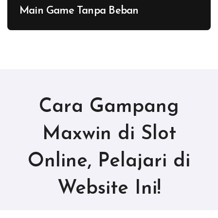
Main Game Tanpa Beban
Cara Gampang
Maxwin di Slot
Online, Pelajari di
Website Ini!