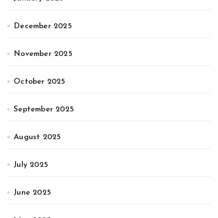
December 2025
November 2025
October 2025
September 2025
August 2025
July 2025
June 2025