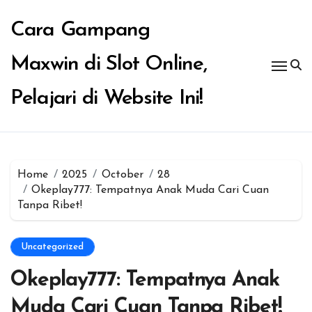
Skip
to
Cara Gampang
content
Maxwin di Slot Online,
Pelajari di Website Ini!
Home
2025
October
28
Okeplay777: Tempatnya Anak Muda Cari Cuan
Tanpa Ribet!
Uncategorized
Okeplay777: Tempatnya Anak
Muda Cari Cuan Tanpa Ribet!